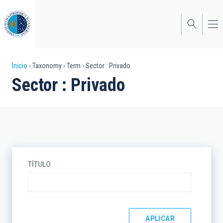
Pasar
al
contenido
principal
Sobrescribir
Inicio
Taxonomy
Term
Sector : Privado
Sector : Privado
enlaces
de
ayuda
a
la
TÍTULO
navegación