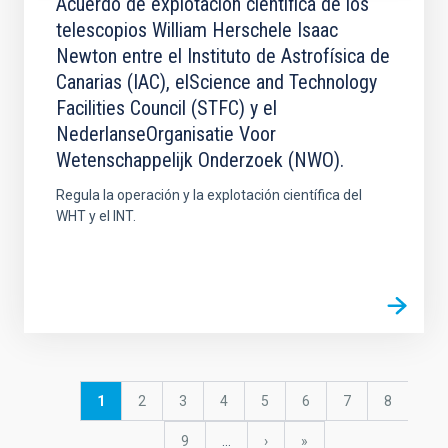
Acuerdo de explotación científica de los
telescopios William Herschele Isaac
Newton entre el Instituto de Astrofísica de
Canarias (IAC), elScience and Technology
Facilities Council (STFC) y el
NederlanseOrganisatie Voor
Wetenschappelijk Onderzoek (NWO).
Regula la operación y la explotación científica del
WHT y el INT.
Paginación
Página
1
Página
2
Página
3
Página
4
Página
5
Página
6
Página
7
Página
8
actual
Página
9
…
Siguiente
›
última
»