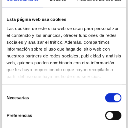
Esta página web usa cookies
Las cookies de este sitio web se usan para personalizar
el contenido y los anuncios, ofrecer funciones de redes
CONVENIO
sociales y analizar el tráfico. Además, compartimos
información sobre el uso que haga del sitio web con
Acuerdo de cooperación en astrofísica,
nuestros partners de redes sociales, publicidad y análisis
instalación y operación de dos telescopios
web, quienes pueden combinarla con otra información
PIRATE y COAST
que les haya proporcionado o que hayan recopilado a
Facilitar el desarrollo de la cooperación en el campo
partir del uso que haya hecho de sus servicios.
de la Astrofísica y tecnologías relacionadas,
especialmente en la instalación y operación de
Selección
telescopios...
Necesarias
de
consentimiento
Preferencias