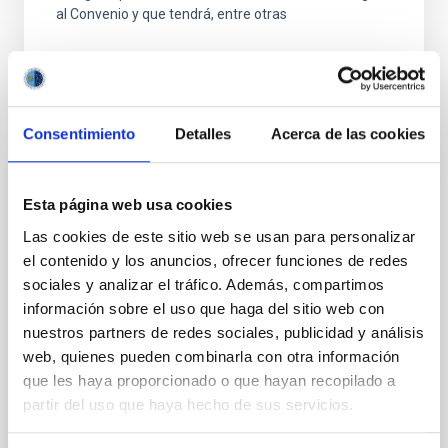
al Convenio y que tendrá, entre otras
Consentimiento
Detalles
Acerca de las cookies
FIJO TURNO LIBRE
Esta página web usa cookies
UN CONTRATO - TÉCNICO/A
Las cookies de este sitio web se usan para personalizar
MANTENIMIENTO GENERAL
el contenido y los anuncios, ofrecer funciones de redes
OBSERVATORIOS (ORM-LA PALMA) - FIJO
sociales y analizar el tráfico. Además, compartimos
LABORAL -PS-2026-031
información sobre el uso que haga del sitio web con
nuestros partners de redes sociales, publicidad y análisis
Se convoca proceso selectivo para el ingreso, como
web, quienes pueden combinarla con otra información
personal laboral fijo, de un puesto de trabajo con la
categoría profesional de Técnico/a Mantenimiento
que les haya proporcionado o que hayan recopilado a
General, acogido a Convenio y que tendrá
partir del uso que haya hecho de sus servicios.