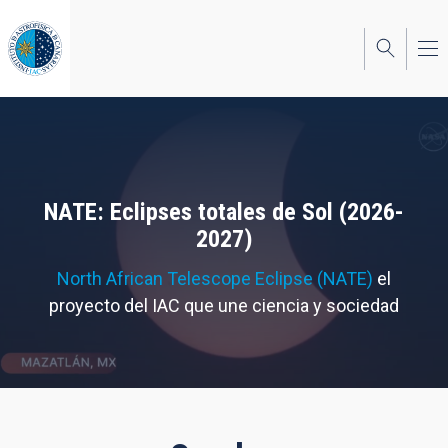
Pasar
al
contenido
principal
NATE: Eclipses totales de Sol (2026-
2027)
North African Telescope Eclipse (NATE)
el
proyecto del IAC que une ciencia y sociedad