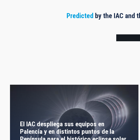
Predicted
by the IAC and t
Frame
El IAC despliega sus equipos en
Palencia y en distintos puntos de la
Península para el histórico eclipse solar