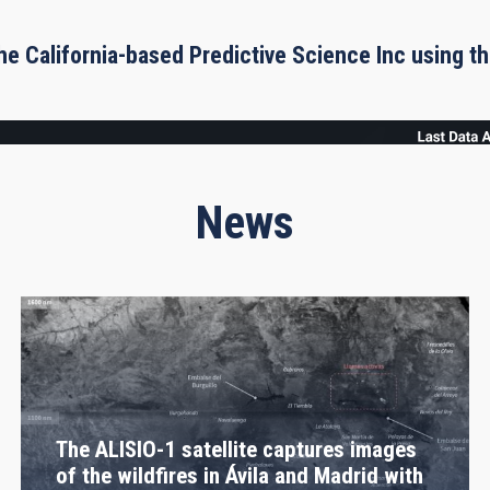
he California-based Predictive Science Inc using 
News
The ALISIO-1 satellite captures images
of the wildfires in Ávila and Madrid with