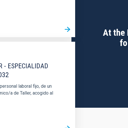
At the
fo
R - ESPECIALIDAD
032
rsonal laboral fijo, de un
nico/a de Taller, acogido al