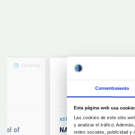
Upcoming
08
Consentimiento
6
AUG
26
Esta página web usa cookie
Las cookies de este sitio we
ASTRONOMICAL EVENT
y analizar el tráfico. Ademá
hool of
NATE en Palencia - Eclip
redes sociales, publicidad y