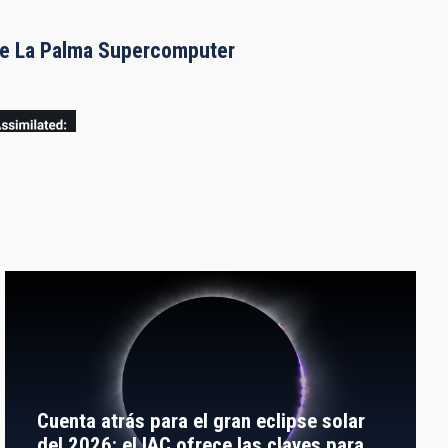
the La Palma Supercomputer
Cuenta atrás para el gran eclipse solar
del 2026: el IAC ofrece las claves para