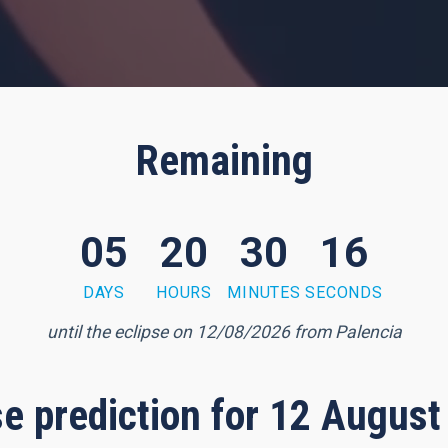
Remaining
05
20
30
14
DAYS
HOURS
MINUTES
SECONDS
until the eclipse on 12/08/2026 from Palencia
pse prediction for 12 August