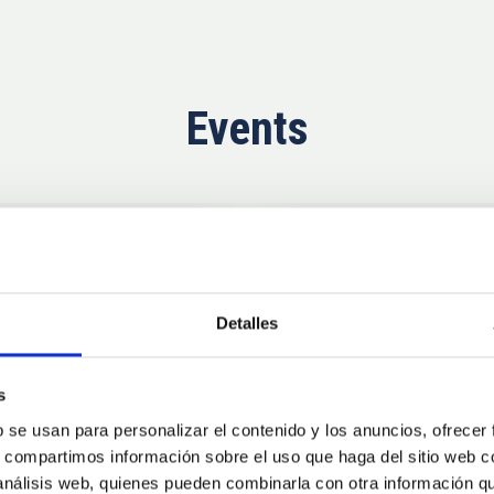
Events
Upcoming
11
10
Detalles
AUG
26
AUG
2
s
b se usan para personalizar el contenido y los anuncios, ofrecer
CONFERENCE
s, compartimos información sobre el uso que haga del sitio web 
se Agosto 2026
Substellar Astrop
 análisis web, quienes pueden combinarla con otra información q