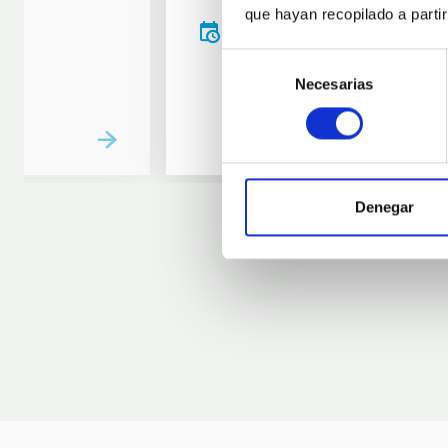
que hayan recopilado a parti
20:00
00:00
Selección
Necesarias
de
consentimiento
Denegar