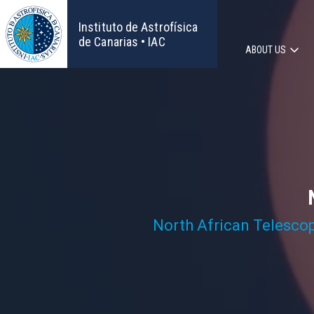
Skip
to
Instituto de Astrofísica
main
de Canarias • IAC
ABOUT US
content
Main
navigat
North African Telesco