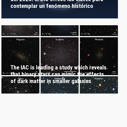
contemplar un fenómeno histórico
The IAC is leading a study which reveals
that binary stars can mimic the effects
of dark matter in smaller galaxies