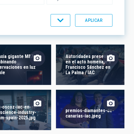
UMENTACIÓN
LÍNEAS IACTEC
axia gigante M87
Autoridades presentes
binando
en el acto homenaje a
ervaciones en luz
Francisco Sánchez en
ble
La Palma / IAC
x-oscoz-iac-en-el-
premios-diamantes-de-
-science-industry-
canarias-iac.jpeg
um-spain-2025.jpg