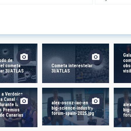
 INVESTIGACIÓN
LÍNEAS DE INSTR
ICAS
Gal
iodo de
com
del cometa
Cometa interestelar
obs
lar 3I/ATLAS
3I/ATLAS
visi
IÓN
ra -
a a Verónica
ra Canal 4
alex-oscoz-iac-en-el-
 LIBRES
durante la
ale
big-science-industry-
os Premios
big
forum-spain-2025.jpg
de Canarias
for