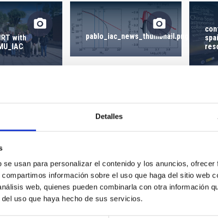
 CREACIÓN
ORDENAR POR
con
pablo_iac_news_thumbnail.png
RT with
spa
MU_IAC
res
edition-160318-
978
Detalles
236x368.jpg
que
s
b se usan para personalizar el contenido y los anuncios, ofrecer
sam
s, compartimos información sobre el uso que haga del sitio web 
Imagen profunda de la
 análisis web, quienes pueden combinarla con otra información q
galaxia gigante Malin 2
r del uso que haya hecho de sus servicios.
asares.png