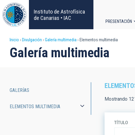
Pasar
al
Instituto de Astrofísica
contenido
de Canarias • IAC
PRESENTACIÓN
principal
Navega
Sobrescribir
Inicio
Divulgación
Galería multimedia
Elementos multimedia
principa
Galería multimedia
enlaces
de
ayuda
ELEMENTO
GALERÍAS
a
Main
Mostrando 121
ELEMENTOS MULTIMEDIA
la
navigation
navegación
TÍTULO