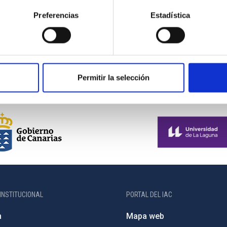
Preferencias
Estadística
Primera
«
Página
‹
…
Página
3
Página
4
Página
5
Página
6
Página
7
Pá
8
página
anterior
actual
Permitir la selección
INSTITUCIONAL
PORTAL DEL IAC
n
Mapa web