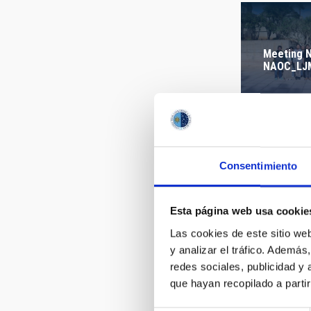
FECHA DE
Meeting N
NAOC_LJ
Consentimiento
fig03.jpg
Esta página web usa cookie
Las cookies de este sitio we
y analizar el tráfico. Ademá
redes sociales, publicidad y
que hayan recopilado a parti
figure_jc