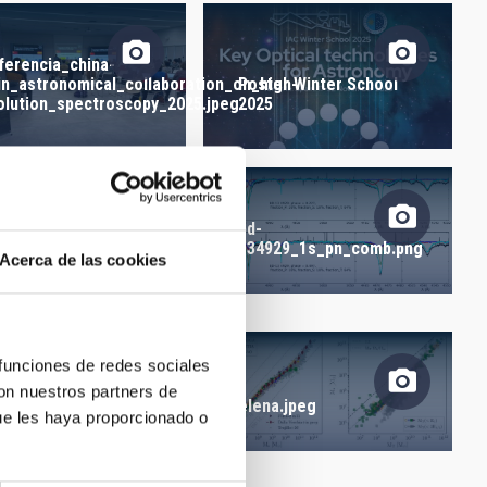
ORDEN
ferencia_china-
in_astronomical_collaboration_on_high-
Poster Winter School
olution_spectroscopy_2025.jpeg
2025
bd-
134929_1s_pn_comb.png
8411489720-por-
Acerca de las cookies
-e-mc2.jpg
 funciones de redes sociales
u_jointr-m.jpg
con nuestros partners de
elena.jpeg
ue les haya proporcionado o