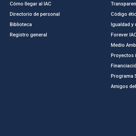
Cómo llegar al IAC
Transparen
Directorio de personal
Código étic
Biblioteca
Igualdad y 
Registro general
Forever IA
Medio Ambi
Proyectos i
Financiaci
Programa 
Amigos del
PostFooter > Newsletter link