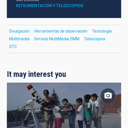
INTRUMENTACIÓN Y TELESCOPIOS
Divulgación
Herramientas de observación
Tecnología
Multimedia
Servicio MultiMedia SMM
Telescopios
GTC
It may interest you