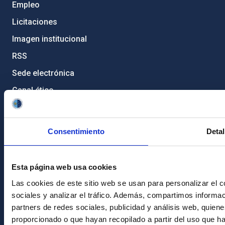
Empleo
Licitaciones
Imagen institucional
RSS
Sede electrónica
Canal ético
Condolencias Francisco Sánchez
Consentimiento
Detal
PostFooter > Newsletter link
Únete a nuestra
Esta página web usa cookies
Las cookies de este sitio web se usan para personalizar el c
Newsletter
sociales y analizar el tráfico. Además, compartimos informac
partners de redes sociales, publicidad y análisis web, quie
proporcionado o que hayan recopilado a partir del uso que h