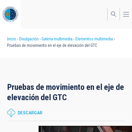
Pasar
al
contenido
principal
Sobrescribir
Inicio
Divulgación
Galería multimedia
Elementos multimedia
Pruebas de movimiento en el eje de elevación del GTC
enlaces
de
ayuda
a
Pruebas de movimiento en el eje de
la
elevación del GTC
navegación
DESCARGAR