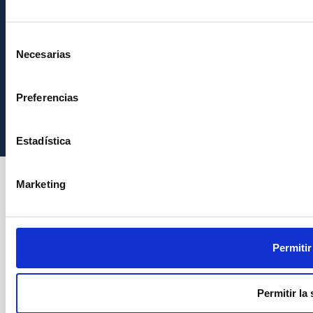
Selección
Necesarias
de
consentimiento
Instituto de Astrofísica de Canarias • IAC
Preferencias
Estadística
Marketing
Permitir
Permitir la