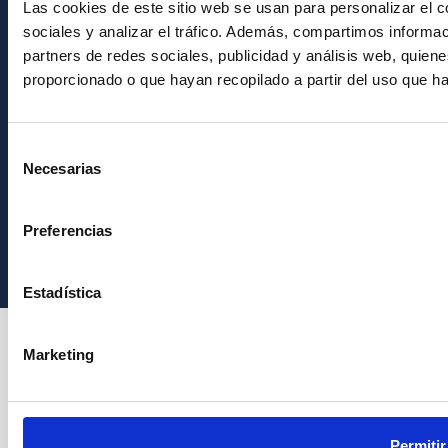
Newsletter
Las cookies de este sitio web se usan para personalizar el c
sociales y analizar el tráfico. Además, compartimos informac
partners de redes sociales, publicidad y análisis web, quie
proporcionado o que hayan recopilado a partir del uso que h
Selección
Necesarias
de
consentimiento
Instituto de Astrofísica de Canarias • IAC
Preferencias
Estadística
Marketing
Permitir