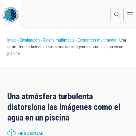
Pasar
al
contenido
principal
Sobrescribir
Inicio
Divulgación
Galería multimedia
Elementos multimedia
Una
atmósfera turbulenta distorsiona las imágenes como el agua en un
enlaces
piscina
de
ayuda
a
la
Una atmósfera turbulenta
navegación
distorsiona las imágenes como el
agua en un piscina
DESCARGAR