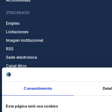
Accesibilidad
OTROS ENLACES
Empleo
Licitaciones
Imagen institucional
RSS
Sede electrónica
Canal ético
Condolencias Francisco Sánchez
PostFooter > Newsletter link
Consentimiento
Detal
Únete a nuestra
Esta página web usa cookies