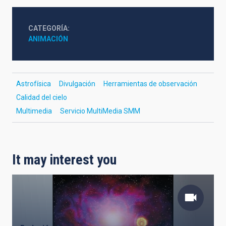
CATEGORÍA
ANIMACIÓN
Astrofísica
Divulgación
Herramientas de observación
Calidad del cielo
Multimedia
Servicio MultiMedia SMM
It may interest you