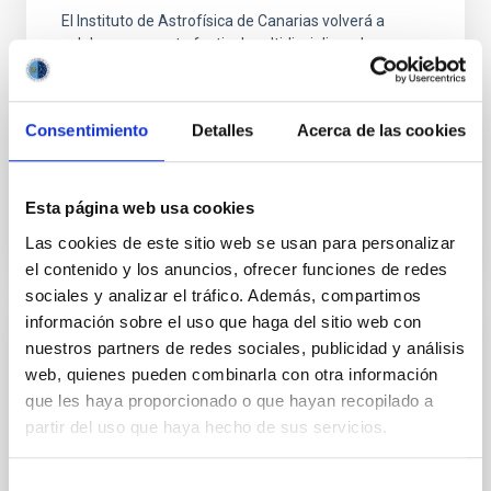
El Instituto de Astrofísica de Canarias volverá a
colaborar con este festival multidisciplinar de
Astrofísica y Ciencias EspacialesLa segunda edición,
bajo el lema “Beginnings: the making of the modern
cosmos”, tendrá lugar del 22 al 28 de septiembre de
Consentimiento
Detalles
Acerca de las cookies
2014
Fecha de publicación
30/01/2014
Esta página web usa cookies
Las cookies de este sitio web se usan para personalizar
el contenido y los anuncios, ofrecer funciones de redes
sociales y analizar el tráfico. Además, compartimos
información sobre el uso que haga del sitio web con
NOTA DE PRENSA
nuestros partners de redes sociales, publicidad y análisis
web, quienes pueden combinarla con otra información
“108 minutos” en el GTC
que les haya proporcionado o que hayan recopilado a
Ponentes de STARMUS debaten en La Palma sobre
partir del uso que haya hecho de sus servicios.
la amenaza de los asteroides, el cambio climático y la
educación científica
Selección