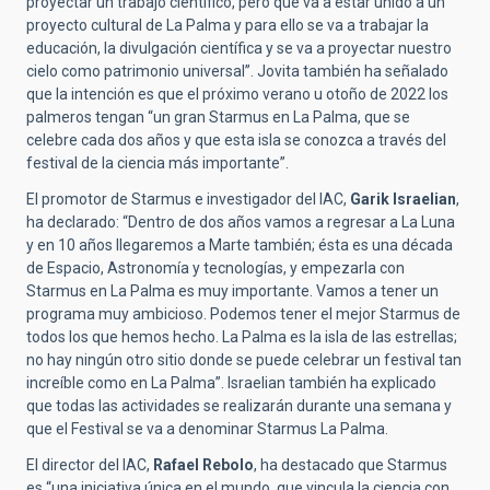
proyectar un trabajo científico, pero que va a estar unido a un
proyecto cultural de La Palma y para ello se va a trabajar la
educación, la divulgación científica y se va a proyectar nuestro
cielo como patrimonio universal”. Jovita también ha señalado
que la intención es que el próximo verano u otoño de 2022 los
palmeros tengan “un gran Starmus en La Palma, que se
celebre cada dos años y que esta isla se conozca a través del
festival de la ciencia más importante”.
El promotor de Starmus e investigador del IAC,
Garik Israelian
,
ha declarado: “Dentro de dos años vamos a regresar a La Luna
y en 10 años llegaremos a Marte también; ésta es una década
de Espacio, Astronomía y tecnologías, y empezarla con
Starmus en La Palma es muy importante. Vamos a tener un
programa muy ambicioso. Podemos tener el mejor Starmus de
todos los que hemos hecho. La Palma es la isla de las estrellas;
no hay ningún otro sitio donde se puede celebrar un festival tan
increíble como en La Palma”. Israelian también ha explicado
que todas las actividades se realizarán durante una semana y
que el Festival se va a denominar Starmus La Palma.
El director del IAC,
Rafael Rebolo
, ha destacado que Starmus
es “una iniciativa única en el mundo, que vincula la ciencia con