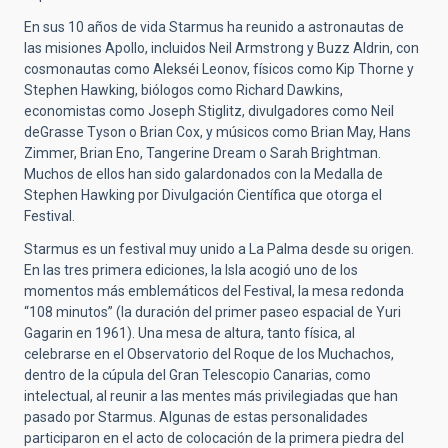
En sus 10 años de vida Starmus ha reunido a astronautas de
las misiones Apollo, incluidos Neil Armstrong y Buzz Aldrin, con
cosmonautas como Alekséi Leonov, físicos como Kip Thorne y
Stephen Hawking, biólogos como Richard Dawkins,
economistas como Joseph Stiglitz, divulgadores como Neil
deGrasse Tyson o Brian Cox, y músicos como Brian May, Hans
Zimmer, Brian Eno, Tangerine Dream o Sarah Brightman.
Muchos de ellos han sido galardonados con la Medalla de
Stephen Hawking por Divulgación Científica que otorga el
Festival.
Starmus es un festival muy unido a La Palma desde su origen.
En las tres primera ediciones, la Isla acogió uno de los
momentos más emblemáticos del Festival, la mesa redonda
“108 minutos” (la duración del primer paseo espacial de Yuri
Gagarin en 1961). Una mesa de altura, tanto física, al
celebrarse en el Observatorio del Roque de los Muchachos,
dentro de la cúpula del Gran Telescopio Canarias, como
intelectual, al reunir a las mentes más privilegiadas que han
pasado por Starmus. Algunas de estas personalidades
participaron en el acto de colocación de la primera piedra del