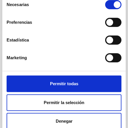
Necesarias
Fecha de publicación
30/06/2016
de
consentimiento
Preferencias
Estadística
NOTA DE PRENSA
Stephen Hawking, hoy protagonista
Marketing
absoluto de Starmus
El cosmólogo y físico teórico Stephen Hawking, que
recientemente fue nombrado Profesor Honorario del
Permitir todas
Instituto de Astrofísica de Canarias (IAC), fue el
protagonista absoluto de la primera sesión –
moderada por Brian Cox, físico y divulgador científico
Permitir la selección
de la BBC-, del tercer día del festival Starmus en
Tenerife. En su charla, titulada “Mi breve historia”,
empezó describiendo su infancia y años en el colegio
Denegar
hasta que consiguió plaza en Cambridge, donde