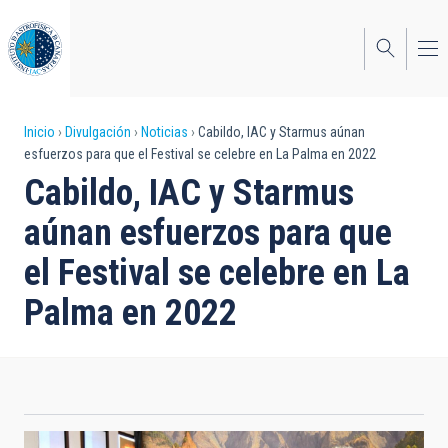
Pasar
al
contenido
principal
Sobrescribir
Inicio
Divulgación
Noticias
Cabildo, IAC y Starmus aúnan
esfuerzos para que el Festival se celebre en La Palma en 2022
enlaces
Cabildo, IAC y Starmus
de
aúnan esfuerzos para que
ayuda
el Festival se celebre en La
a
Palma en 2022
la
navegación