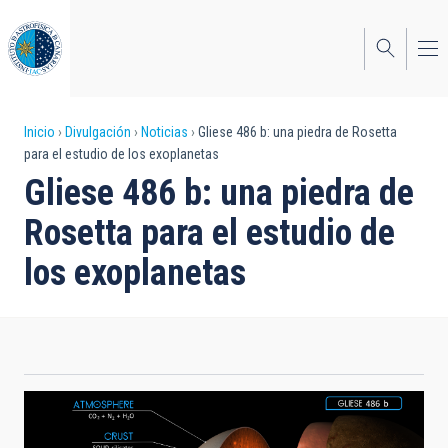
Pasar
al
contenido
principal
Sobrescribir
Inicio
Divulgación
Noticias
Gliese 486 b: una piedra de Rosetta
para el estudio de los exoplanetas
enlaces
Gliese 486 b: una piedra de
de
Rosetta para el estudio de
ayuda
los exoplanetas
a
la
navegación