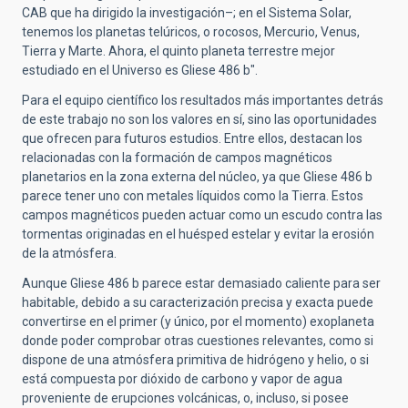
CAB que ha dirigido la investigación–; en el Sistema Solar,
tenemos los planetas telúricos, o rocosos, Mercurio, Venus,
Tierra y Marte. Ahora,
el quinto planeta terrestre mejor
estudiado
en el Universo es Gliese 486 b".
Para el equipo científico los resultados más importantes detrás
de este trabajo no son los valores en sí, sino las oportunidades
que ofrecen para futuros estudios. Entre ellos, destacan los
relacionadas con la formación de campos magnéticos
planetarios en la zona externa del núcleo, ya que Gliese 486 b
parece tener uno con metales líquidos como la Tierra. Estos
campos magnéticos pueden actuar como un escudo contra las
tormentas originadas en el huésped estelar y evitar la erosión
de la atmósfera.
Aunque Gliese 486 b parece estar demasiado caliente para ser
habitable, debido a su caracterización precisa y exacta
puede
convertirse en el primer (y único, por el momento) exoplaneta
donde poder comprobar otras cuestiones relevantes, como si
dispone de
una atmósfera primitiva de hidrógeno y helio, o si
está compuesta por dióxido de carbono y vapor de agua
proveniente de erupciones volcánicas, o, incluso, si posee