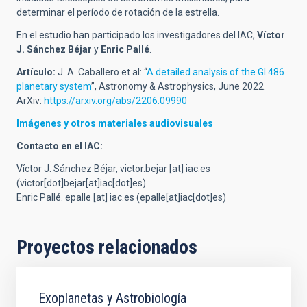
determinar el período de rotación de la estrella.
En el estudio han participado los investigadores del IAC,
Víctor
J. Sánchez Béjar
y
Enric Pallé
.
Artículo:
J. A. Caballero et al: “
A detailed analysis of the Gl 486
planetary system
”, Astronomy & Astrophysics, June 2022.
ArXiv:
https://arxiv.org/abs/2206.09990
Imágenes y otros materiales audiovisuales
Contacto en el IAC:
Víctor J. Sánchez Béjar,
victor.bejar
[at]
iac.es
(victor[dot]bejar[at]iac[dot]es)
Enric Pallé.
epalle
[at]
iac.es
(epalle[at]iac[dot]es)
Proyectos relacionados
Exoplanetas y Astrobiología