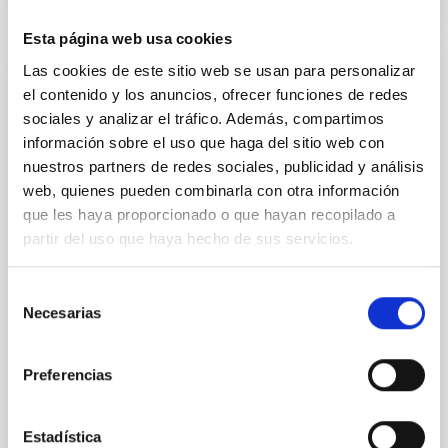
Esta página web usa cookies
Las cookies de este sitio web se usan para personalizar
NOTA DE PRENSA
el contenido y los anuncios, ofrecer funciones de redes
Hallan dos nuevos planetas rocosos en el
sociales y analizar el tráfico. Además, compartimos
vecindario solar
información sobre el uso que haga del sitio web con
nuestros partners de redes sociales, publicidad y análisis
Una colaboración internacional, en la que participa el
web, quienes pueden combinarla con otra información
Instituto de Astrofísica de Canarias (IAC), ha
que les haya proporcionado o que hayan recopilado a
descubierto dos nuevas supertierras orbitando
partir del uso que haya hecho de sus servicios.
alrededor de una brillante estrella enana roja situada
a sólo 33 años luz. Ambos objetos se encuentran
entre los planetas rocosos más cercanos conocidos
Selección
hasta la fecha fuera de nuestro sistema solar. Los
Necesarias
de
resultados se presentan hoy en la reunión de la
consentimiento
Sociedad Astronómica Americana (AAS) en
Pasadena (California, Estados Unidos). Dos nuevos
Preferencias
exoplanetas, HD 260655 b y HD 260655 c, han sido
detectados con la ayuda del Transiting Exoplanet
Survey
Estadística