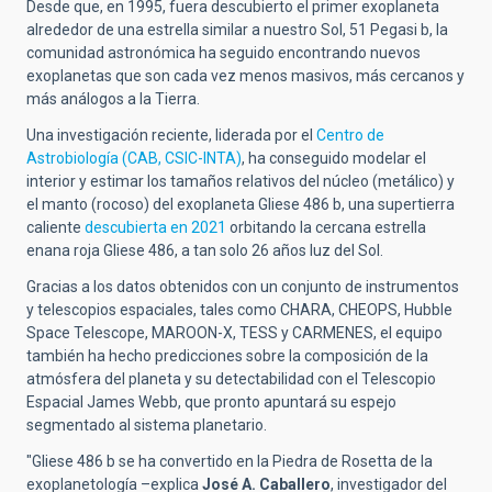
Desde que, en 1995, fuera descubierto el primer exoplaneta
alrededor de una estrella similar a nuestro Sol, 51 Pegasi b, la
comunidad astronómica ha seguido encontrando nuevos
exoplanetas que son cada vez menos masivos, más cercanos y
más análogos a la Tierra.
Una investigación reciente, liderada por el
Centro de
Astrobiología (CAB, CSIC-INTA)
, ha conseguido modelar el
interior y estimar los tamaños relativos del núcleo (metálico) y
el manto (rocoso) del exoplaneta Gliese 486 b, una supertierra
caliente
descubierta en 2021
orbitando la cercana estrella
enana roja Gliese 486, a tan solo 26 años luz del Sol.
Gracias a los datos obtenidos con un conjunto de instrumentos
y telescopios espaciales, tales como CHARA, CHEOPS, Hubble
Space Telescope, MAROON-X, TESS y CARMENES, el equipo
también ha hecho
predicciones sobre la composición de la
atmósfera del planeta y su detectabilidad con el Telescopio
Espacial James Webb,
que pronto apuntará su espejo
segmentado al sistema planetario.
"Gliese 486 b se ha convertido en la Piedra de Rosetta de la
exoplanetología –explica
José A. Caballero
, investigador del