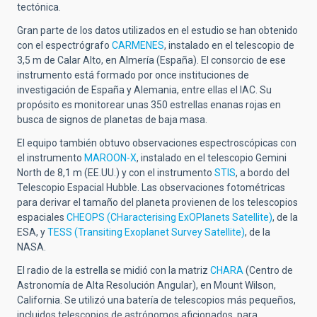
tectónica.
Gran parte de los datos utilizados en el estudio se han obtenido
con el espectrógrafo
CARMENES
, instalado en el telescopio de
3,5 m de Calar Alto, en Almería (España). El consorcio de ese
instrumento está formado por once instituciones de
investigación de España y Alemania, entre ellas el IAC. Su
propósito es monitorear unas 350 estrellas enanas rojas en
busca de signos de planetas de baja masa.
El equipo también obtuvo observaciones espectroscópicas con
el instrumento
MAROON-X
, instalado en el telescopio Gemini
North de 8,1 m (EE.UU.) y con el instrumento
STIS
, a bordo del
Telescopio Espacial Hubble. Las observaciones fotométricas
para derivar el tamaño del planeta provienen de los telescopios
espaciales
CHEOPS (CHaracterising ExOPlanets Satellite)
, de la
ESA, y
TESS (Transiting Exoplanet Survey Satellite)
, de la
NASA.
El radio de la estrella se midió con la matriz
CHARA
(Centro de
Astronomía de Alta Resolución Angular), en Mount Wilson,
California. Se utilizó una batería de telescopios más pequeños,
incluidos telescopios de astrónomos aficionados, para