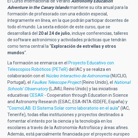
El Curso Internacional de Verano
Astronomy Education
Adventure in the Canary Islands
mantiene su cita anual para la
formación de profesorado con una edición especial,
íntegramente en línea, en la que podrán participar docentes de
todo el mundo. La sexta edición de este curso, que se
desarrollará del
20 al 24 de julio
, incluye conferencias, talleres
de software astronómico y actividades prácticas que tendrán
como tema central la “
Exploración de estrellas y otros
mundos
“.
La formación se enmarca en el
Proyecto Educativo con
Telescopios Robóticos (PETeR)
del IAC y se realiza en
colaboración con el
Núcleo Interactivo de Astronomia
(NUCLIO,
Portugal), el
Faulkes Telescope Project
(Reino Unido), el
National
Schools’ Observatory
(LJMU, Reino Unido) y las iniciativas
educativas
CESAR
-
Cooperation through Education in Science
and Astronomy Research
(ESAC, ESA-INTA-ISDEFE, España) y
"
CosmoLAB: El Sistema Solar como laboratorio en el aula
” (IAC,
Tenerife), todas ellas instituciones y proyectos destinados a
fomentar el interés por la ciencia y la tecnología en los
escolares a través de la Astronomía-Astrofísica y áreas afines.
Además, está parcialmente financiada por el proyecto europeo