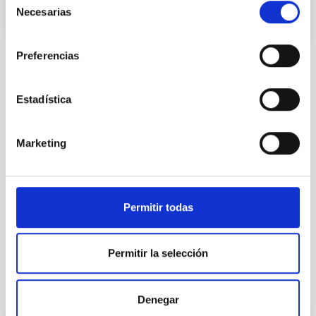
Necesarias
de
consentimiento
Preferencias
TIPO DE NOTICIA
NOTA DE PRENSA
Estadística
ÁMBITO
DIVULGACIÓN
Marketing
Astrofísica
Divulgación
Profesorado
Permitir todas
PETeR
STEAM
Permitir la selección
Otras noticias relacionadas
Denegar