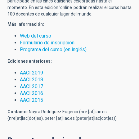
participado en las cinco ediciones celebradas hasta el
momento. En esta edición ‘online’ podrán realizar el curso hasta
100 docentes de cualquier lugar del mundo.
Más información:
Web del curso
Formulario de inscripción
Programa del curso (en inglés)
Ediciones anteriores:
AACI 2019
AACI 2018
AACI 2017
AACI 2016
AACI 2015
Contacto:
Nayra Rodríguez Eugenio (
nre
[at]
iac.es
(nre[at]iac[dot]es)
,
peter
[at]
iac.es
(peter[at]iac[dot]es)
)