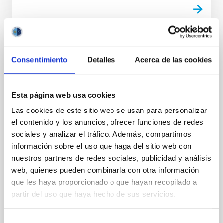
NOTA DE PRENSA
Consentimiento
Detalles
Acerca de las cookies
IV Curso Internacional de Verano
“Astronomy Adventure in the Canary
Islands”
Esta página web usa cookies
“Las Estrellas y sus planetas” es la temática elegida
Las cookies de este sitio web se usan para personalizar
para la cuarta edición de este curso de formación
el contenido y los anuncios, ofrecer funciones de redes
destinado a profesorado no universitario, que se
sociales y analizar el tráfico. Además, compartimos
celebrará del 30 de julio al 3 de agosto, en la sede
información sobre el uso que haga del sitio web con
central del IAC, en La Laguna (Tenerife).La matrícula
nuestros partners de redes sociales, publicidad y análisis
es gratuita para el profesorado español y
web, quienes pueden combinarla con otra información
permanecerá abierta hasta el 15 de julio o hasta
que les haya proporcionado o que hayan recopilado a
completar aforo.
partir del uso que haya hecho de sus servicios.
Fecha de publicación
14/06/2018
Selección