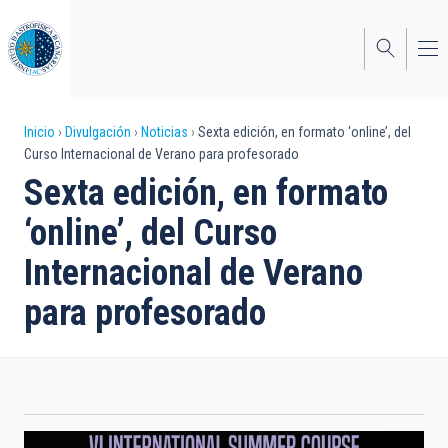
Pasar
al
contenido
principal
Sobrescribir
Inicio
Divulgación
Noticias
Sexta edición, en formato ‘online’, del
Curso Internacional de Verano para profesorado
enlaces
Sexta edición, en formato
de
‘online’, del Curso
ayuda
Internacional de Verano
a
para profesorado
la
navegación