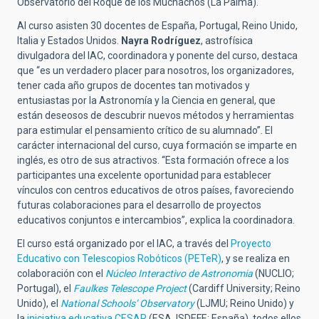
Observatorio del Roque de los Muchachos (La Palma).
Al curso asisten 30 docentes de España, Portugal, Reino Unido,
Italia y Estados Unidos.
Nayra Rodríguez
, astrofísica
divulgadora del IAC, coordinadora y ponente del curso, destaca
que “es un verdadero placer para nosotros, los organizadores,
tener cada año grupos de docentes tan motivados y
entusiastas por la Astronomía y la Ciencia en general, que
están deseosos de descubrir nuevos métodos y herramientas
para estimular el pensamiento crítico de su alumnado”. El
carácter internacional del curso, cuya formación se imparte en
inglés, es otro de sus atractivos. “Esta formación ofrece a los
participantes una excelente oportunidad para establecer
vínculos con centros educativos de otros países, favoreciendo
futuras colaboraciones para el desarrollo de proyectos
educativos conjuntos e intercambios”, explica la coordinadora.
El curso está organizado por el IAC, a través del
Proyecto
Educativo con Telescopios Robóticos (PETeR)
, y se realiza en
colaboración con el
Núcleo Interactivo de Astronomia
(NUCLIO;
Portugal), el
Faulkes Telescope Project
(Cardiff University; Reino
Unido), el
National Schools’ Observatory
(LJMU; Reino Unido) y
la
iniciativa educativa CESAR
(ESA, ISDEFE; España), todos ellos