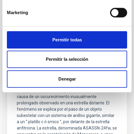
Otras noticias relacionadas
Marketing
NOTA DE PRENSA
Permitir todas
Un gigantesco sistema de anillos
alrededor de un objeto subestelar provoca
un raro eclipse de su estrella anfitriona
Permitir la selección
durante 9 meses
Un equipo científico internacional, en el que participa
Denegar
la Universidad de La Laguna (ULL) y el Instituto de
Astrof í sica de Canarias (IAC), ha identificado la
causa de un oscurecimiento inusualmente
prolongado observado en una estrella distante. El
fenómeno se explica por el paso de un objeto
subestelar con un sistema de anillos gigante, similar
a un “ platillo c ó smico ”, por delante de la estrella
anfitriona. La estrella, denominada ASASSN-24fw, se