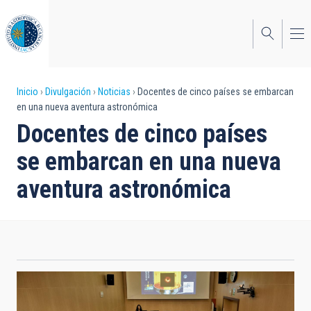
Pasar
al
contenido
principal
Sobrescribir
Inicio
Divulgación
Noticias
Docentes de cinco países se embarcan
en una nueva aventura astronómica
enlaces
Docentes de cinco países
de
se embarcan en una nueva
ayuda
aventura astronómica
a
la
navegación