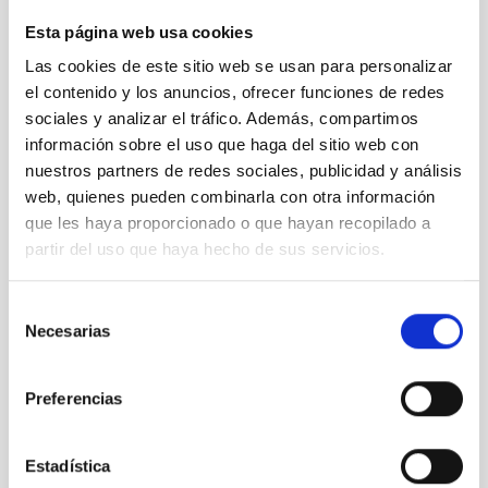
ÁMBITO
Esta página web usa cookies
DIVULGACIÓN
SO DIVULGACIÓN
Las cookies de este sitio web se usan para personalizar
el contenido y los anuncios, ofrecer funciones de redes
sociales y analizar el tráfico. Además, compartimos
información sobre el uso que haga del sitio web con
Divulgación
nuestros partners de redes sociales, publicidad y análisis
Público general
Profesorado
Institución/Empresa
web, quienes pueden combinarla con otra información
Medios de comunicación
que les haya proporcionado o que hayan recopilado a
Instrumentación visible
PETeR
AACI
partir del uso que haya hecho de sus servicios.
Selección
Necesarias
de
consentimiento
Preferencias
Estadística