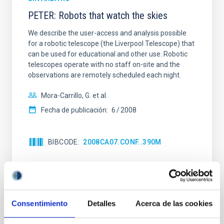
PETER: Robots that watch the skies
We describe the user-access and analysis possible
for a robotic telescope (the Liverpool Telescope) that
can be used for educational and other use. Robotic
telescopes operate with no staff on-site and the
observations are remotely scheduled each night.
Mora-Carrillo, G. et al.
Fecha de publicación:
6
2008
BIBCODE
2008CA07.CONF..390M
NÚMERO DE CITAS
0
Consentimiento
Detalles
Acerca de las cookies
TIPO DE NOTICIA
NOTA DE PRENSA