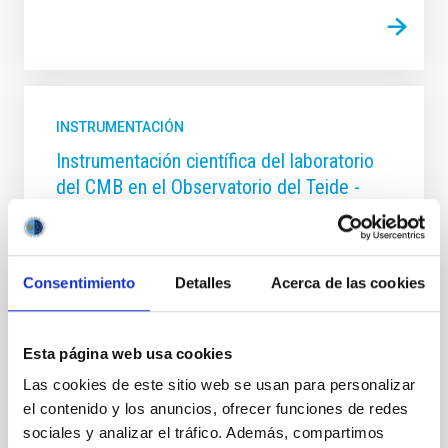
INSTRUMENTACIÓN
Instrumentación científica del laboratorio
del CMB en el Observatorio del Teide -
INSIDE OOCC
El experimento QUIJOTE es el proyecto de referencia
del IAC para la investigación del fondo cósmico de
Consentimiento
Detalles
Acerca de las cookies
microondas (FCM). Está operativo desde 2012.
Actualmente y en los próximos años se realizarán
Esta página web usa cookies
José Alberto
Rubiño Martín
Las cookies de este sitio web se usan para personalizar
Cerrado
el contenido y los anuncios, ofrecer funciones de redes
sociales y analizar el tráfico. Además, compartimos