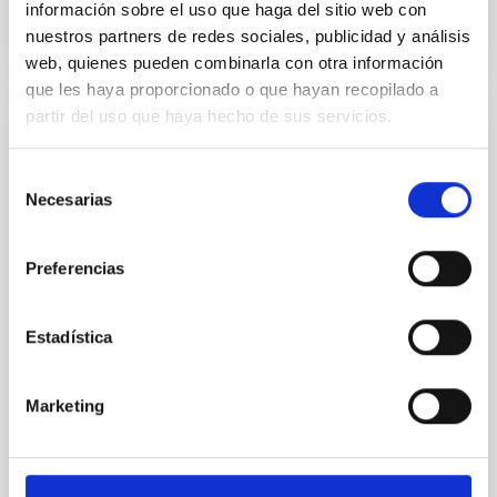
información sobre el uso que haga del sitio web con
nuestros partners de redes sociales, publicidad y análisis
web, quienes pueden combinarla con otra información
que les haya proporcionado o que hayan recopilado a
partir del uso que haya hecho de sus servicios.
INSTRUMENTACIÓN
INTEGRAL
Selección
Necesarias
de
Proyecto del IAC, en colaboración con el Royal
consentimiento
Greenwich Observatory (RGO) y el Isaac Newton
Group of Telescopes (ING). El objetivo fue el
Preferencias
desarrollo de un sistema de espectroscopía
bidimensional con fibras ópticas para el telescopio
"William Herschel", del Observatorio del Roque de los
Estadística
Muchachos.
María Begoña
García Lorenzo
Marketing
Cerrado