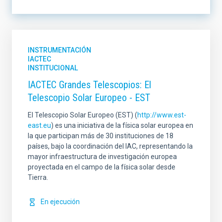
LÍNEA DE INSTRUMENTACIÓN
INSTRUMENTACIÓN
IACTEC
INSTITUCIONAL
LÍNEA DE INVESTIGACIÓN
IACTEC Grandes Telescopios: El
Telescopio Solar Europeo - EST
El Telescopio Solar Europeo (EST) (
http://www.est-
east.eu
) es una iniciativa de la física solar europea en
LÍNEA IACTEC
ORDENAR POR
la que participan más de 30 instituciones de 18
países, bajo la coordinación del IAC, representando la
mayor infraestructura de investigación europea
proyectada en el campo de la física solar desde
Tierra.
ORDEN
En ejecución