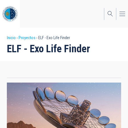
Pasar
al
contenido
principal
Sobrescribir
Inicio
Proyectos
ELF - Exo Life Finder
ELF - Exo Life Finder
enlaces
de
ayuda
a
la
navegación