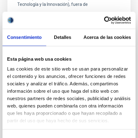
Tecnología y la Innovación), fuera de
Consentimiento
Detalles
Acerca de las cookies
FIJO TURNO LIBRE
Esta página web usa cookies
UN CONTRATO - TÉCNICO/A DE TALLER -
Las cookies de este sitio web se usan para personalizar
ESPECIALIDAD MECÁNICA- FIJO
el contenido y los anuncios, ofrecer funciones de redes
LABORAL - PS-2026-032
sociales y analizar el tráfico. Además, compartimos
información sobre el uso que haga del sitio web con
Se convoca proceso selectivo para el ingreso, como
nuestros partners de redes sociales, publicidad y análisis
personal laboral fijo, de un puesto de trabajo con la
web, quienes pueden combinarla con otra información
categoría profesional de Técnico/a de Taller, acogido
que les haya proporcionado o que hayan recopilado a
al Convenio y que tendrá, entre otras
partir del uso que haya hecho de sus servicios.
Selección