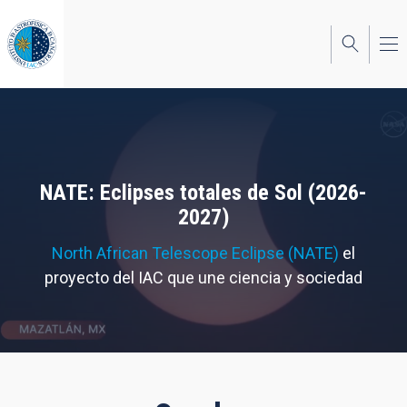
Pasar
al
contenido
principal
NATE: Eclipses totales de Sol (2026-
2027)
North African Telescope Eclipse (NATE)
el
proyecto del IAC que une ciencia y sociedad