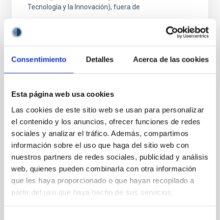
Tecnología y la Innovación), fuera de
Consentimiento
Detalles
Acerca de las cookies
FIJO TURNO LIBRE
Esta página web usa cookies
UN CONTRATO - TÉCNICO/A DE TALLER -
Las cookies de este sitio web se usan para personalizar
ESPECIALIDAD MECÁNICA- FIJO
el contenido y los anuncios, ofrecer funciones de redes
LABORAL - PS-2026-032
sociales y analizar el tráfico. Además, compartimos
información sobre el uso que haga del sitio web con
Se convoca proceso selectivo para el ingreso, como
nuestros partners de redes sociales, publicidad y análisis
personal laboral fijo, de un puesto de trabajo con la
web, quienes pueden combinarla con otra información
categoría profesional de Técnico/a de Taller, acogido
que les haya proporcionado o que hayan recopilado a
al Convenio y que tendrá, entre otras
partir del uso que haya hecho de sus servicios.
Selección