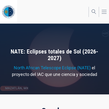
Pasar
al
contenido
principal
NATE: Eclipses totales de Sol (2026-
2027)
North African Telescope Eclipse (NATE)
el
proyecto del IAC que une ciencia y sociedad