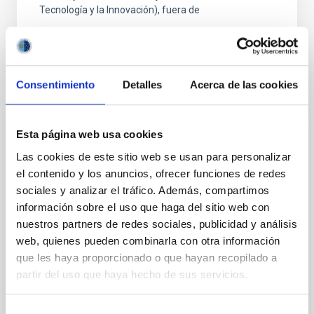
Tecnología y la Innovación), fuera de
Consentimiento
Detalles
Acerca de las cookies
FIJO TURNO LIBRE
Esta página web usa cookies
UN CONTRATO - TÉCNICO/A DE TALLER -
Las cookies de este sitio web se usan para personalizar
ESPECIALIDAD MECÁNICA- FIJO
el contenido y los anuncios, ofrecer funciones de redes
LABORAL - PS-2026-032
sociales y analizar el tráfico. Además, compartimos
información sobre el uso que haga del sitio web con
Se convoca proceso selectivo para el ingreso, como
nuestros partners de redes sociales, publicidad y análisis
personal laboral fijo, de un puesto de trabajo con la
web, quienes pueden combinarla con otra información
categoría profesional de Técnico/a de Taller, acogido
que les haya proporcionado o que hayan recopilado a
al Convenio y que tendrá, entre otras
partir del uso que haya hecho de sus servicios.
Selección