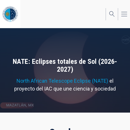
Pasar
al
contenido
principal
NATE: Eclipses totales de Sol (2026-
2027)
North African Telescope Eclipse (NATE)
el
proyecto del IAC que une ciencia y sociedad