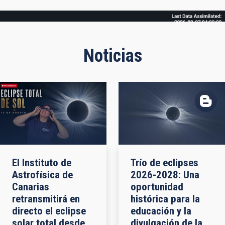
Frame
Noticias
El Instituto de
Trío de eclipses
Astrofísica de
2026-2028: Una
Canarias
oportunidad
retransmitirá en
histórica para la
directo el eclipse
educación y la
solar total desde
divulgación de la