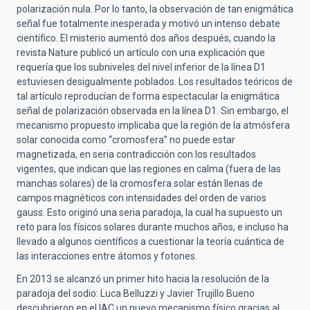
polarización nula. Por lo tanto, la observación de tan enigmática
señal fue totalmente inesperada y motivó un intenso debate
científico. El misterio aumentó dos años después, cuando la
revista Nature publicó un artículo con una explicación que
requería que los subniveles del nivel inferior de la línea D1
estuviesen desigualmente poblados. Los resultados teóricos de
tal artículo reproducían de forma espectacular la enigmática
señal de polarización observada en la línea D1. Sin embargo, el
mecanismo propuesto implicaba que la región de la atmósfera
solar conocida como “cromosfera” no puede estar
magnetizada, en seria contradicción con los resultados
vigentes, que indican que las regiones en calma (fuera de las
manchas solares) de la cromosfera solar están llenas de
campos magnéticos con intensidades del orden de varios
gauss. Esto originó una seria paradoja, la cual ha supuesto un
reto para los físicos solares durante muchos años, e incluso ha
llevado a algunos científicos a cuestionar la teoría cuántica de
las interacciones entre átomos y fotones.
En 2013 se alcanzó un primer hito hacia la resolución de la
paradoja del sodio: Luca Belluzzi y Javier Trujillo Bueno
descubrieron en el IAC un nuevo mecanismo físico gracias al