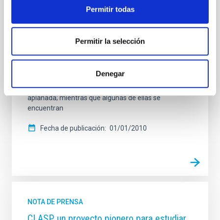
la intensidad y la estructura del campo magnético en
Permitir todas
la cromosfera del sol en calma. Nuestro
conocimiento empírico a este respecto es todavía
vago a pesar de la valiosa información obtenida a
Permitir la selección
partir de las imágenes monocromáticas de alta
resolución de la atmósfera solar tomadas a varias
longitudes de onda en líneas espectrales intensas,
Denegar
como H-alfa, donde se observan fibrillas que se
extienden por las celdas como una alfombra
aplanada; mientras que algunas de ellas se
encuentran
Fecha de publicación
01/01/2010
NOTA DE PRENSA
CLASP, un proyecto pionero para estudiar