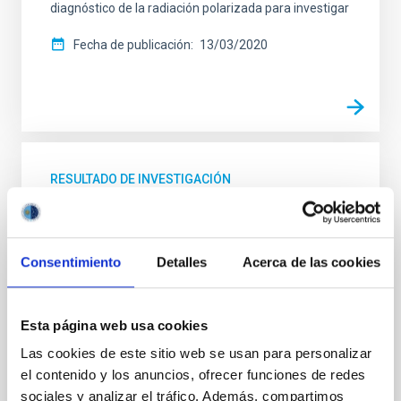
diagnóstico de la radiación polarizada para investigar
Fecha de publicación
13/03/2020
RESULTADO DE INVESTIGACIÓN
Explicada la polarización lineal de las
líneas IR del Ca II: dicroismo a campo nulo
en la cromosfera del Sol
Consentimiento
Detalles
Acerca de las cookies
Cerca del borde del disco visible del Sol es posible
observar la polarización lineal producida por
procesos de "scattering" en las líneas del triplete IR
Esta página web usa cookies
del calcio ionizado. La causa de esta polarización era
Las cookies de este sitio web se usan para personalizar
considerada un misterio, hasta el año 2003 en el que
el contenido y los anuncios, ofrecer funciones de redes
investigadores del IAC pudieron demostrar mediante
sociales y analizar el tráfico. Además, compartimos
cálculos sofisticados, basados en la teoría cuántica