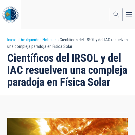
Pasar
al
contenido
principal
Sobrescribir
Inicio
Divulgación
Noticias
Científicos del IRSOL y del IAC resuelven
una compleja paradoja en Física Solar
enlaces
Científicos del IRSOL y del
de
IAC resuelven una compleja
ayuda
paradoja en Física Solar
a
la
navegación