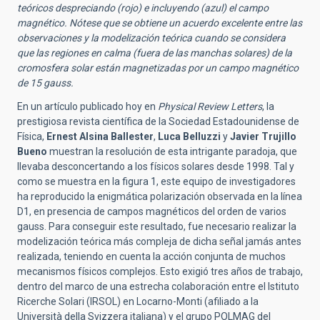
teóricos despreciando (rojo) e incluyendo (azul) el campo
magnético. Nótese que se obtiene un acuerdo excelente entre las
observaciones y la modelización teórica cuando se considera
que las regiones en calma (fuera de las manchas solares) de la
cromosfera solar están magnetizadas por un campo magnético
de 15 gauss.
En un artículo publicado hoy en
Physical Review Letters
, la
prestigiosa revista científica de la Sociedad Estadounidense de
Física,
Ernest Alsina Ballester
,
Luca Belluzzi
y
Javier Trujillo
Bueno
muestran la resolución de esta intrigante paradoja, que
llevaba desconcertando a los físicos solares desde 1998. Tal y
como se muestra en la figura 1, este equipo de investigadores
ha reproducido la enigmática polarización observada en la línea
D1, en presencia de campos magnéticos del orden de varios
gauss. Para conseguir este resultado, fue necesario realizar la
modelización teórica más compleja de dicha señal jamás antes
realizada, teniendo en cuenta la acción conjunta de muchos
mecanismos físicos complejos. Esto exigió tres años de trabajo,
dentro del marco de una estrecha colaboración entre el Istituto
Ricerche Solari (IRSOL) en Locarno-Monti (afiliado a la
Università della Svizzera italiana) y el grupo POLMAG del