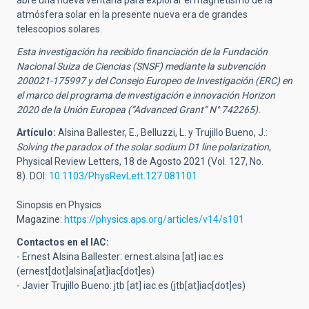
atmósfera solar en la presente nueva era de grandes
telescopios solares.
Esta investigación ha recibido financiación de la Fundación
Nacional Suiza de Ciencias (SNSF) mediante la subvención
200021-17599
7 y del Consejo Europeo de Investigación (ERC) en
el marco del programa de investigación e innovación Horizon
2020 de la Unión Europea (“Advanced Grant” N° 742265).
Artículo:
Alsina Ballester, E., Belluzzi, L. y Trujillo Bueno, J.:
Solving the paradox of the solar sodium D1 line polarization
,
Physical Review Letters
, 18 de Agosto 2021 (
Vol. 127, No.
8)
.
DOI:
10.1103/PhysRevLett.127.081101
Sinopsis en Physics
Magazine:
https://physics.aps.org/articles/v14/s101
Contactos en el IAC:
- Ernest Alsina Ballester:
ernest.alsina
[at]
iac.es
(ernest[dot]alsina[at]iac[dot]es)
- Javier Trujillo Bueno:
jtb
[at]
iac.es
(jtb[at]iac[dot]es)