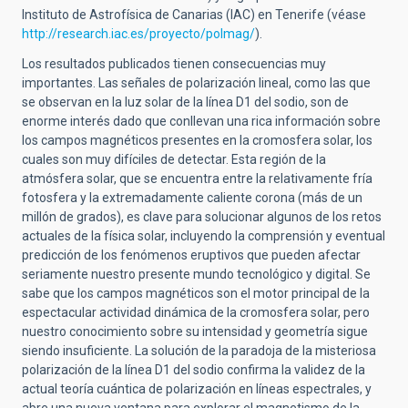
Instituto de Astrofísica de Canarias (IAC) en Ten
erife (véase
http://research.iac.es/proyecto/polmag/
).
Los resultados publicados tienen consecuencias muy
importantes. Las señales de polarización lineal, como las que
se observan en la luz solar de la línea D1 del sodio, son de
enorme interés dado que conllevan una rica información sobre
los campos magnéticos presentes en la cromosfera solar, los
cuales son muy difíciles de detectar. Esta región de la
atmósfera solar, que se encuentra entre la relativamente fría
fotosfera y la extremadamente caliente corona (más de un
millón de grados), es clave para solucionar algunos de los retos
actuales de la física solar, incluyendo la comprensión y eventual
predicción de los fenómenos eruptivos que pueden afectar
seriamente nuestro presente mundo tecnológico y digital. Se
sabe que los campos magnéticos son el motor principal de la
espectacular actividad dinámica de la cromosfera solar, pero
nuestro conocimiento sobre su intensidad y geometría sigue
siendo insuficiente. La solución de la paradoja de la misteriosa
polarización de la línea D1 del sodio confirma la validez de la
actual teoría cuántica de polarización en líneas espectrales, y
abre una nueva ventana para explorar el magnetismo de la