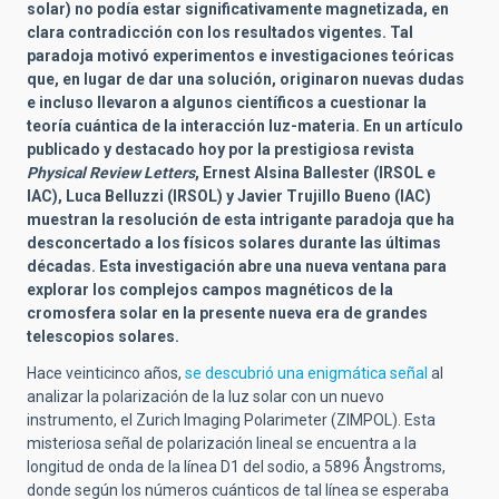
solar) no podía estar significativamente magnetizada, en
clara contradicción con los resultados vigentes. Tal
paradoja motivó experimentos e investigaciones teóricas
que, en lugar de dar una solución, originaron nuevas dudas
e incluso llevaron a algunos científicos a cuestionar la
teoría cuántica de la interacción luz-materia. En un artículo
publicado y destacado hoy por la prestigiosa revista
Physical Review Letters
, Ernest Alsina Ballester (IRSOL e
IAC), Luca Belluzzi (IRSOL) y Javier Trujillo Bueno (IAC)
muestran la resolución de esta intrigante paradoja que ha
desconcertado a los físicos solares durante las últimas
décadas. Esta investigación abre una nueva ventana para
explorar los complejos campos magnéticos de la
cromosfera solar en la presente nueva era de grandes
telescopios solares.
Hace veinticinco años,
se descubrió una enigmática señal
al
analizar la polarización de la luz solar con un nuevo
instrumento, el Zurich Imaging Polarimeter (ZIMPOL). Esta
misteriosa señal de polarización lineal se encuentra a la
longitud de onda de la línea D1 del sodio, a 5896 Ångstroms,
donde según los números cuánticos de tal línea se esperaba