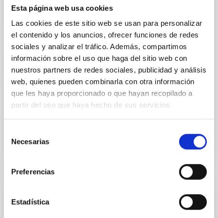
DIVULGACIÓN
Esta página web usa cookies
Cosmocolor
Las cookies de este sitio web se usan para personalizar
el contenido y los anuncios, ofrecer funciones de redes
Cosmocolor es una exposición en la que se han
sociales y analizar el tráfico. Además, compartimos
seleccionado algunas de las mejores fotografías del
cielo obtenidas por los astrónomos aficionados que
información sobre el uso que haga del sitio web con
participaron en "Fotocósmica 2004", un concurso
nuestros partners de redes sociales, publicidad y análisis
web, quienes pueden combinarla con otra información
que les haya proporcionado o que hayan recopilado a
MARIA CARMEN PUERTO VARELA
partir del uso que haya hecho de sus servicios.
Cerrado
Selección
Necesarias
de
consentimiento
Preferencias
DIVULGACIÓN
Estadística
Cosmoeduca