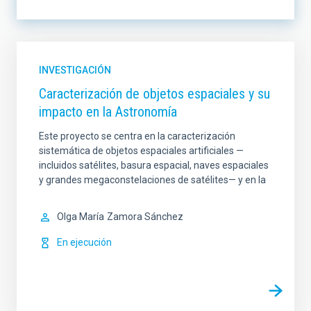
LÍNEA DE INSTRUMENTACIÓN
INVESTIGACIÓN
Caracterización de objetos espaciales y su
impacto en la Astronomía
LÍNEA DE INVESTIGACIÓN
Este proyecto se centra en la caracterización
sistemática de objetos espaciales artificiales —
incluidos satélites, basura espacial, naves espaciales
y grandes megaconstelaciones de satélites— y en la
LÍNEA IACTEC
ORDENAR POR
Olga María
Zamora Sánchez
En ejecución
ORDEN