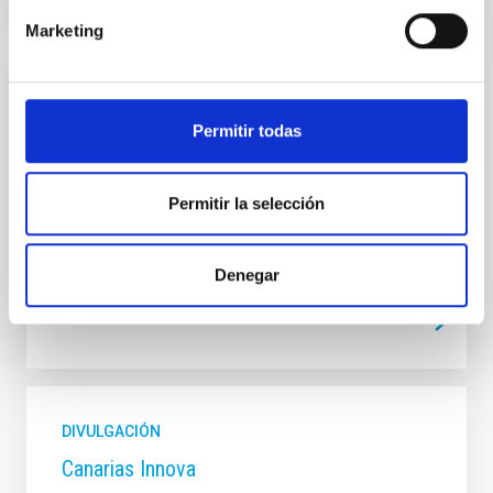
Marketing
INVESTIGACIÓN
Permitir todas
Campos magnéticos chromosféricos en
Flares y su evolución
Permitir la selección
Christoph Alexander
Kuckein
Cerrado
Denegar
DIVULGACIÓN
Canarias Innova