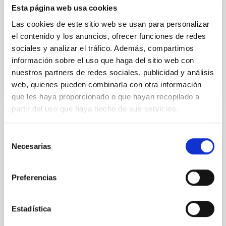
DIVULGACIÓN
Esta página web usa cookies
ASTRONOMIA CIUDADANA II
Las cookies de este sitio web se usan para personalizar
el contenido y los anuncios, ofrecer funciones de redes
Cerrado
sociales y analizar el tráfico. Además, compartimos
información sobre el uso que haga del sitio web con
nuestros partners de redes sociales, publicidad y análisis
web, quienes pueden combinarla con otra información
que les haya proporcionado o que hayan recopilado a
partir del uso que haya hecho de sus servicios.
DIVULGACIÓN
Selección
Necesarias
ASTRONOMÍA IBEROAMÉRICA
de
consentimiento
MARIA CARMEN PUERTO VARELA
Preferencias
Cerrado
Estadística