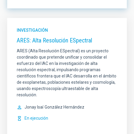
LÍNEA DE INSTRUMENTACIÓN
INVESTIGACIÓN
ARES: Alta Resolución ESpectral
LÍNEA DE INVESTIGACIÓN
ARES (Alta Resolución ESpectral) es un proyecto
coordinado que pretende unificar y consolidar el
esfuerzo del IAC en la investigación de alta
resolución espectral, impulsando programas
científicos frontera que el IAC desarrolla en el ámbito
LÍNEA IACTEC
ORDENAR POR
de exoplanetas, poblaciones estelares y cosmología,
usando espectroscopía ultraestable de alta
resolución.
Jonay Isaí
González Hernández
ORDEN
En ejecución