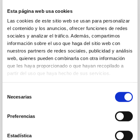
Esta página web usa cookies
Nucleosíntesis y procesos moleculares en
Las cookies de este sitio web se usan para personalizar
los últimos estados de la evolución estelar
el contenido y los anuncios, ofrecer funciones de redes
sociales y analizar el tráfico. Además, compartimos
Las estrellas de masa baja e intermedia (M < 8
información sobre el uso que haga del sitio web con
masas solares, Ms) representan la mayoría de
estrellas en el Cosmos y terminan sus vidas en la
nuestros partners de redes sociales, publicidad y análisis
Rama Asintótica de las Gigantes (AGB) - justo antes
web, quienes pueden combinarla con otra información
de formar Nebulosas Planetarias (NPs) - cuando
que les haya proporcionado o que hayan recopilado a
experimentan procesos nucleosintéticos y
partir del uso que haya hecho de sus servicios.
moleculares complejos. Las estrellas AGB son
importantes
Selección
Domingo Aníbal
García Hernández
Necesarias
de
consentimiento
En ejecución
Preferencias
Estadística