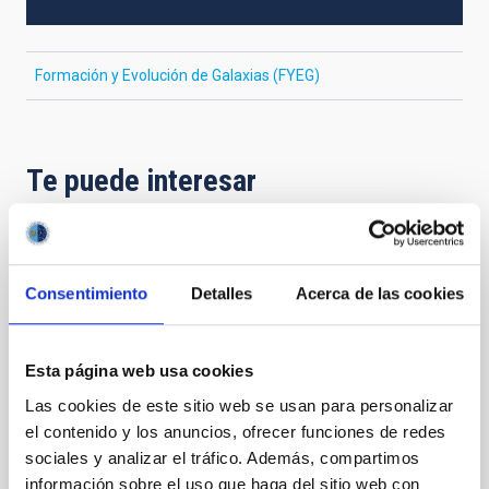
Formación y Evolución de Galaxias (FYEG)
Te puede interesar
Exoplanetas y Astrobiología
Consentimiento
Detalles
Acerca de las cookies
La búsqueda de vida en el Universo se ha visto
impulsada por los recientes descubrimientos de
planetas alrededor de otras estrellas (los llamados
exoplanetas), convirtiéndose en uno de los campos
Esta página web usa cookies
más activos dentro de la Astrofísica moderna. En los
Las cookies de este sitio web se usan para personalizar
últimos años los descubrimientos cada vez más
el contenido y los anuncios, ofrecer funciones de redes
numerosos de nuevos exoplanetas y los últimos
sociales y analizar el tráfico. Además, compartimos
avances
información sobre el uso que haga del sitio web con