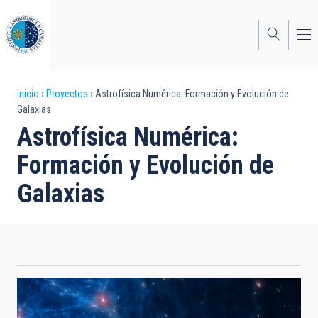
Pasar
al
contenido
principal
Sobrescribir
Inicio
Proyectos
Astrofísica Numérica: Formación y Evolución de
Galaxias
enlaces
Astrofísica Numérica:
de
Formación y Evolución de
ayuda
Galaxias
a
la
navegación