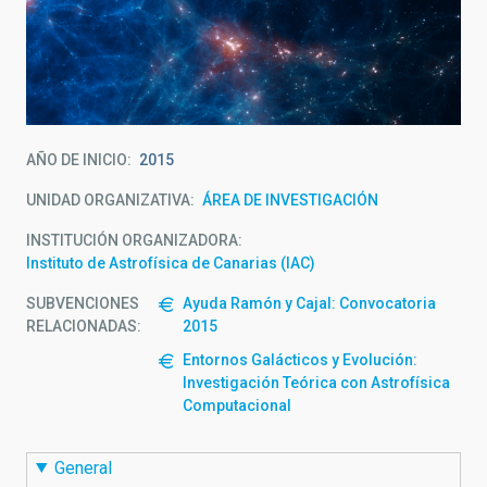
AÑO DE INICIO
2015
UNIDAD ORGANIZATIVA
ÁREA DE INVESTIGACIÓN
INSTITUCIÓN ORGANIZADORA
Instituto de Astrofísica de Canarias (IAC)
SUBVENCIONES
Ayuda Ramón y Cajal: Convocatoria
RELACIONADAS:
2015
Entornos Galácticos y Evolución:
Investigación Teórica con Astrofísica
Computacional
General