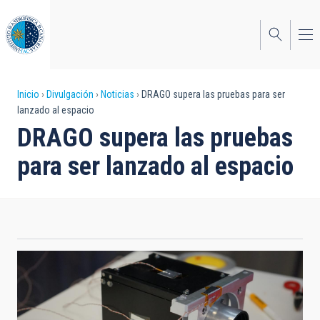
Pasar
al
contenido
principal
Sobrescribir
Inicio
Divulgación
Noticias
DRAGO supera las pruebas para ser
lanzado al espacio
enlaces
DRAGO supera las pruebas
de
para ser lanzado al espacio
ayuda
a
la
navegación