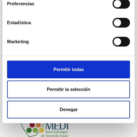
Preferencias
Divulgación
Herramientas de observación
Tecnología
Público general
Científica/o
Tecnóloga/o
Estadística
Medios de comunicación
Instrumentación infrarroja
Instrumentación Espacial
Marketing
IACTEC
DRAGO
INTA
CTA
Permitir todas
Permitir la selección
Denegar