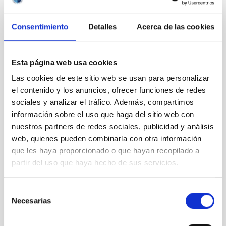
IACTEC
DIVULGACIÓN
Consentimiento
Detalles
Acerca de las cookies
Esta página web usa cookies
Las cookies de este sitio web se usan para personalizar
el contenido y los anuncios, ofrecer funciones de redes
sociales y analizar el tráfico. Además, compartimos
información sobre el uso que haga del sitio web con
nuestros partners de redes sociales, publicidad y análisis
VER GALERÍA
web, quienes pueden combinarla con otra información
que les haya proporcionado o que hayan recopilado a
partir del uso que haya hecho de sus servicios.
Selección
Necesarias
de
consentimiento