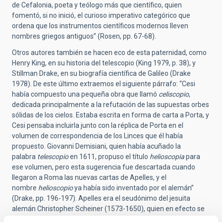
de Cefalonia, poeta y teólogo más que científico, quien
fomentó, si no inició, el curioso imperativo categórico que
ordena que los instrumentos científicos modernos lleven
nombres griegos antiguos” (Rosen, pp. 67-68).
Otros autores también se hacen eco de esta paternidad, como
Henry King, en su historia del telescopio (King 1979, p. 38), y
Stillman Drake, en su biografía científica de Galileo (Drake
1978). De este último extraemos el siguiente párrafo: “Cesi
había compuesto una pequeña obra que llamó
celiscopio
,
dedicada principalmente a la refutación de las supuestas orbes
sólidas de los cielos. Estaba escrita en forma de carta a Porta, y
Cesi pensaba incluirla junto con la réplica de Porta en el
volumen de correspondencia de los Linces que él había
propuesto. Giovanni Demisiani, quien había acuñado la
palabra
telescopio
en 1611, propuso el título
helioscopia
para
ese volumen, pero esta sugerencia fue descartada cuando
llegaron a Roma las nuevas cartas de Apelles, y el
nombre
helioscopio
ya había sido inventado por el alemán”
(Drake, pp. 196-197). Apelles era el seudónimo del jesuita
alemán Christopher Scheiner (1573-1650), quien en efecto se
refiere en su carta del 25 de julio de 1612 al “tubo óptico que