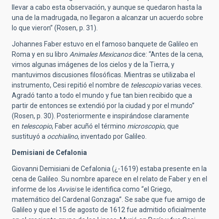
llevar a cabo esta observación, y aunque se quedaron hasta la
una de la madrugada, no llegaron a alcanzar un acuerdo sobre
lo que vieron” (Rosen, p. 31).
Johannes Faber estuvo en el famoso banquete de Galileo en
Roma y en su libro
Animales Mexicanos
dice: “Antes de la cena,
vimos algunas imágenes de los cielos y de la Tierra, y
mantuvimos discusiones filosóficas. Mientras se utilizaba el
instrumento, Cesi repitió el nombre de
telescopio
varias veces.
Agradó tanto a todo el mundo y fue tan bien recibido que a
partir de entonces se extendió por la ciudad y por el mundo”
(Rosen, p. 30). Posteriormente e inspirándose claramente
en
telescopio
, Faber acuñó el término
microscopio
, que
sustituyó a
occhialino
, inventado por Galileo.
Demisiani de Cefalonia
Giovanni Demisiani de Cefalonia (¿-1619) estaba presente en la
cena de Galileo. Su nombre aparece en el relato de Faber y en el
informe de los
Avvisi
se le identifica como “el Griego,
matemático del Cardenal Gonzaga”. Se sabe que fue amigo de
Galileo y que el 15 de agosto de 1612 fue admitido oficialmente