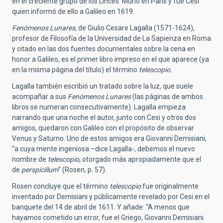
en el creciente grupo de los Linces. Murió en París y fue Cesi
quien informó de ello a Galileo en 1619.
Fenómenos Lunares
, de Giulio Cesare Lagalla (1571-1624),
profesor de Filosofía de la Universidad de La Sapienza en Roma
y citado en las dos fuentes documentales sobre la cena en
honor a Galileo, es el primer libro impreso en el que aparece (ya
en la misma página del título) el término
telescopio.
Lagalla también escribió un tratado sobre la luz, que suele
acompañar a sus
Fenómenos Lunares
(las páginas de ambos
libros se numeran consecutivamente). Lagalla empieza
narrando que una noche el autor, junto con Cesi y otros dos
amigos, quedaron con Galileo con el propósito de observar
Venus y Saturno. Uno de estos amigos era Giovanni Demisiani,
“a cuya mente ingeniosa –dice Lagalla-, debemos el nuevo
nombre de
telescopio
, otorgado más apropiadamente que el
de
perspicillum
” (Rosen, p. 57).
Rosen concluye que el término
telescopio
fue originalmente
inventado por Demisiani y públicamente revelado por Cesi en el
banquete del 14 de abril de 1611. Y añade: “A menos que
hayamos cometido un error, fue el Griego, Giovanni Demisiani