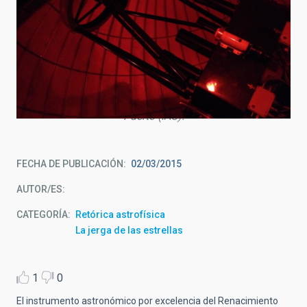
Telescopio IAC-80, de 80 cm de diámetro, instalado en el
Observatorio del Teide (Tenerife). Foto: Carmen del
Puerto (IAC).
FECHA DE PUBLICACIÓN
02/03/2015
AUTOR/ES
CATEGORÍA
Retórica astrofísica
La jerga de las estrellas
1
0
El instrumento astronómico por excelencia del Renacimiento