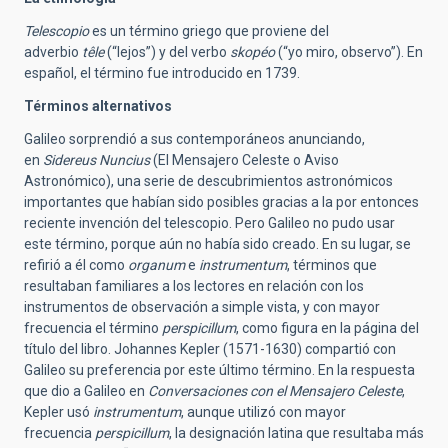
Telescopio
es un término griego que proviene del
adverbio
têle
(“lejos”) y del verbo
skopéo
(“yo miro, observo”). En
español, el término fue introducido en 1739.
Términos alternativos
Galileo sorprendió a sus contemporáneos anunciando,
en
Sidereus Nuncius
(El Mensajero Celeste o Aviso
Astronómico), una serie de descubrimientos astronómicos
importantes que habían sido posibles gracias a la por entonces
reciente invención del telescopio. Pero Galileo no pudo usar
este término, porque aún no había sido creado. En su lugar, se
refirió a él como
organum
e
instrumentum
, términos que
resultaban familiares a los lectores en relación con los
instrumentos de observación a simple vista, y con mayor
frecuencia el término
perspicillum
, como figura en la página del
título del libro. Johannes Kepler (1571-1630) compartió con
Galileo su preferencia por este último término. En la respuesta
que dio a Galileo en
Conversaciones con el Mensajero Celeste
,
Kepler usó
instrumentum
, aunque utilizó con mayor
frecuencia
perspicillum
, la designación latina que resultaba más