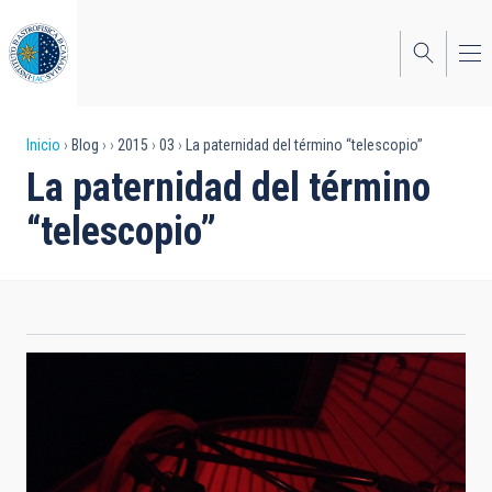
Pasar
al
contenido
principal
Sobrescribir
Inicio
Blog
2015
03
La paternidad del término “telescopio”
La paternidad del término
enlaces
“telescopio”
de
ayuda
a
la
navegación