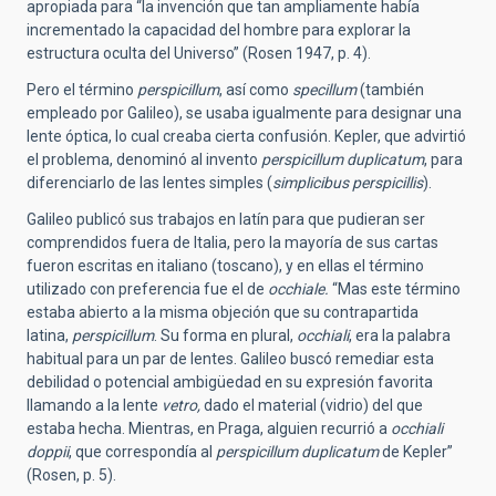
apropiada para “la invención que tan ampliamente había
incrementado la capacidad del hombre para explorar la
estructura oculta del Universo” (Rosen 1947, p. 4).
Pero el término
perspicillum
, así como
specillum
(también
empleado por Galileo), se usaba igualmente para designar una
lente óptica, lo cual creaba cierta confusión. Kepler, que advirtió
el problema, denominó al invento
perspicillum duplicatum
, para
diferenciarlo de las lentes simples (
simplicibus perspicillis
).
Galileo publicó sus trabajos en latín para que pudieran ser
comprendidos fuera de Italia, pero la mayoría de sus cartas
fueron escritas en italiano (toscano), y en ellas el término
utilizado con preferencia fue el de
occhiale.
“Mas este término
estaba abierto a la misma objeción que su contrapartida
latina,
perspicillum
. Su forma en plural,
occhiali
, era la palabra
habitual para un par de lentes. Galileo buscó remediar esta
debilidad o potencial ambigüedad en su expresión favorita
llamando a la lente
vetro,
dado el material (vidrio) del que
estaba hecha. Mientras, en Praga, alguien recurrió a
occhiali
doppii
, que correspondía al
perspicillum duplicatum
de Kepler”
(Rosen, p. 5).