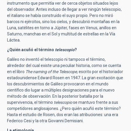
instrumento que permitía ver de cerca objetos situados lejos
del observador. Antes incluso de llegar a ver ningún telescopio,
el italiano se había construido el suyo propio. Pero no miró
barcos ni ejércitos, sino los cielos, y descubrió montañas en la
Luna, satélites en torno a Júpiter, fases en Venus, anillos en
Saturno, manchas en el Sol y multitud de estrellas en la Vía
Láctea.
¿Quién acuñó el término
telescopio
?
Galileo no inventó el telescopio ni tampoco el término,
alrededor del cual existe una peculiar historia, como se cuenta
en el libro
The naming of the Telescope
, escrito por el historiador
estadounidense Edward Rosen en 1947. La gran excitación que
los descubrimientos de Galileo provocaron en el mundo
científico dio lugar a múltiples designaciones para el nuevo
método de observación. En la posterior batalla por la
supervivencia, el término
telescopio
se mantuvo frente a sus
competidores anglosajones. ¿Pero quién acuñó este término?
Hasta el estudio de Rosen, dos eran las atribuciones: una era
Federico Cesi y la otra Giovanni Demisiani.
La etimología