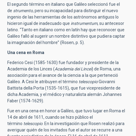
El segundo término en italiano que Galileo seleccionó fue el
de
strumento
, pero su incapacidad para distinguir el nuevo
ingenio de las herramientas de los astrónomos antiguos lo
hicieron igual de inadecuado que
instrumentum
, su antecesor
latino. “Tanto en italiano como en latín hay que reconocer que
Galileo falló al sugerir un nombre distintivo que pudiera captar
la imaginación del hombre” (Rosen, p. 5).
Una cena en Roma
Federico Cesi (1585-1630) fue fundador y presidente de la
Academia de los Linces (
Academia dei Lincei
) de Roma, una
asociación para el avance de la ciencia a la que perteneció
Galileo. A Cesi le atribuyen el término
telescopio
Giovanni
Battista della Porta (1535-1615), que fue vicepresidente de
dicha Academia, y el médico y naturalista alemán Johannes
Faber (1574-1629).
Fue en una cena en honor a Galileo, que tuvo lugar en Roma el
14 de abril de 1611, cuando se hizo público el
término
telescopio
. En la investigación que Rosen realizó para
averiguar quién de los invitados fue el autor se recurre a una