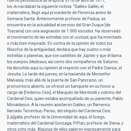
fuente periodística de la época. El 16 de abril de 1611,
los
Avvisi
daban la siguiente noticia: “Galileo Galilei, el
matemático, llegó aquí procedente de Florencia antes de
Semana Santa. Anteriormente profesor de Padua, se
encuentra en la actualidad al servicio del Gran Duque [de
Toscana] con una asignación de 1.000 escudos. Ha observado
el movimiento de las estrellas con el
occhiali,
que ha inventado
o más bien mejorado. En contra de la opinión de todos los
filósofos de la antigüedad, declara que hay cuatro o más
estrellas o planetas, que son satélites de Júpiter y que él llama
los cuerpos
Mediceos
, así como dos compañeros de Saturno.
Ha discutido aquí su opinión al respecto con el Padre Clavius, el
Jesuita. La tarde del jueves, en la hacienda de Monseñor
Malvasía, más allá de la puerta de San Pancracio, un
promontorio abierto, se ofreció un banquete en su honor a
cargo de [Federico Cesi], el Marqués de Monticelli y sobrino del
Cardenal Cesi, quien estaba acompañado de su pariente, Pablo
Monaldesco. A la reunión asistieron Galileo; un flamenco
llamado Terrentius; Persio, del séquito del Cardenal Cesi;
[La]galla, profesor de la Universidad de aquí; el Griego,
matemático del Cardenal Gonzaga; Piffari, profesor de Siena, y
otros ocho más. Algunos de ellos salieron expresamente para