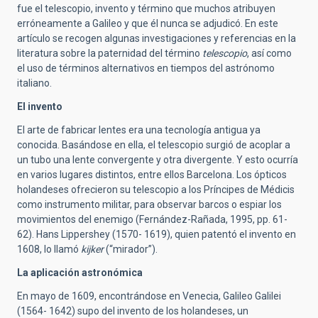
fue el telescopio, invento y término que muchos atribuyen
erróneamente a Galileo y que él nunca se adjudicó. En este
artículo se recogen algunas investigaciones y referencias en la
literatura sobre la paternidad del término
telescopio
, así como
el uso de términos alternativos en tiempos del astrónomo
italiano.
El invento
El arte de fabricar lentes era una tecnología antigua ya
conocida. Basándose en ella, el telescopio surgió de acoplar a
un tubo una lente convergente y otra divergente. Y esto ocurría
en varios lugares distintos, entre ellos Barcelona. Los ópticos
holandeses ofrecieron su telescopio a los Príncipes de Médicis
como instrumento militar, para observar barcos o espiar los
movimientos del enemigo (Fernández-Rañada, 1995, pp. 61-
62). Hans Lippershey (1570- 1619), quien patentó el invento en
1608, lo llamó
kijker
(“mirador”).
La aplicación astronómica
En mayo de 1609, encontrándose en Venecia, Galileo Galilei
(1564- 1642) supo del invento de los holandeses, un