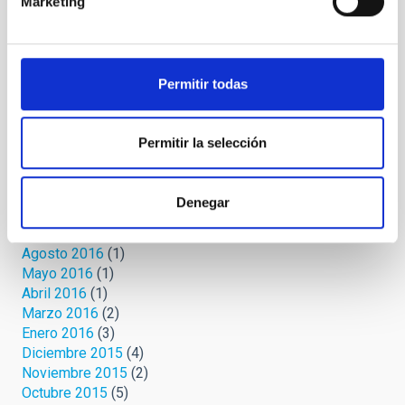
Marketing
Junio 2020
(3)
Mayo 2020
(3)
Abril 2020
(12)
Marzo 2020
(8)
Permitir todas
Febrero 2019
(1)
Octubre 2018
(2)
Noviembre 2017
(1)
Permitir la selección
Octubre 2017
(1)
Marzo 2017
(1)
Febrero 2017
(2)
Denegar
Noviembre 2016
(1)
Septiembre 2016
(2)
Agosto 2016
(1)
Mayo 2016
(1)
Abril 2016
(1)
Marzo 2016
(2)
Enero 2016
(3)
Diciembre 2015
(4)
Noviembre 2015
(2)
Octubre 2015
(5)