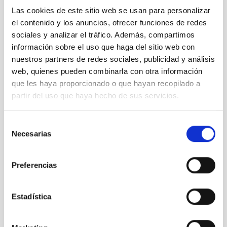
Mayo 2022
(3)
Las cookies de este sitio web se usan para personalizar
Abril 2022
(1)
el contenido y los anuncios, ofrecer funciones de redes
Marzo 2022
(2)
Febrero 2022
(2)
sociales y analizar el tráfico. Además, compartimos
Noviembre 2021
(2)
información sobre el uso que haga del sitio web con
Octubre 2021
(3)
nuestros partners de redes sociales, publicidad y análisis
Septiembre 2021
(4)
web, quienes pueden combinarla con otra información
Agosto 2021
(6)
que les haya proporcionado o que hayan recopilado a
Julio 2021
(5)
partir del uso que haya hecho de sus servicios.
Junio 2021
(4)
Mayo 2021
(2)
Selección
Abril 2021
(4)
Necesarias
Marzo 2021
(7)
de
Febrero 2021
(4)
consentimiento
Enero 2021
(8)
Preferencias
Diciembre 2020
(9)
Noviembre 2020
(2)
Octubre 2020
(1)
Estadística
Septiembre 2020
(3)
Agosto 2020
(3)
Julio 2020
(2)