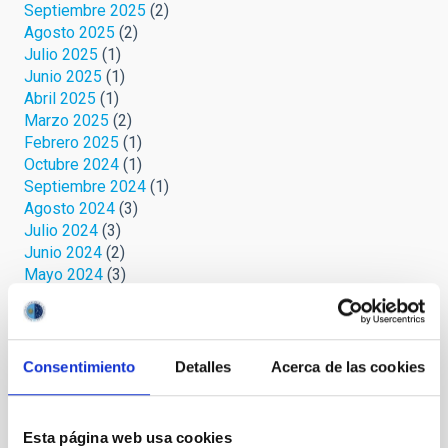
Septiembre 2025
(2)
Agosto 2025
(2)
Julio 2025
(1)
Junio 2025
(1)
Abril 2025
(1)
Marzo 2025
(2)
Febrero 2025
(1)
Octubre 2024
(1)
Septiembre 2024
(1)
Agosto 2024
(3)
Julio 2024
(3)
Junio 2024
(2)
Mayo 2024
(3)
Abril 2024
(2)
Marzo 2024
(1)
Febrero 2023
(1)
Octubre 2022
(1)
Consentimiento
Detalles
Acerca de las cookies
Septiembre 2022
(1)
Agosto 2022
(1)
Junio 2022
(1)
Esta página web usa cookies