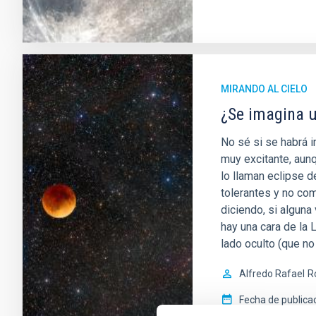
MIRANDO AL CIELO
¿Se imagina u
No sé si se habrá 
muy excitante, aunq
lo llaman eclipse 
tolerantes y no co
diciendo, si alguna
hay una cara de la L
lado oculto (que no
Alfredo Rafael
R
Fecha de publica