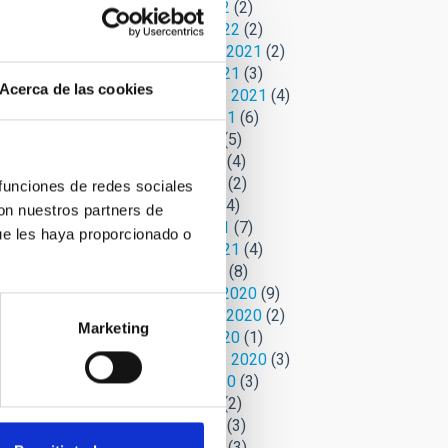
Marzo 2022
(2)
Febrero 2022
(2)
Noviembre 2021
(2)
Octubre 2021
(3)
Acerca de las cookies
Septiembre 2021
(4)
Agosto 2021
(6)
Julio 2021
(5)
Junio 2021
(4)
Mayo 2021
(2)
 funciones de redes sociales
Abril 2021
(4)
con nuestros partners de
o) o
Marzo 2021
(7)
ue les haya proporcionado o
ferior a
Febrero 2021
(4)
 que
Enero 2021
(8)
Diciembre 2020
(9)
te nos
Noviembre 2020
(2)
os
Marketing
Octubre 2020
(1)
tas
Septiembre 2020
(3)
Agosto 2020
(3)
Julio 2020
(2)
Junio 2020
(3)
Mayo 2020
(3)