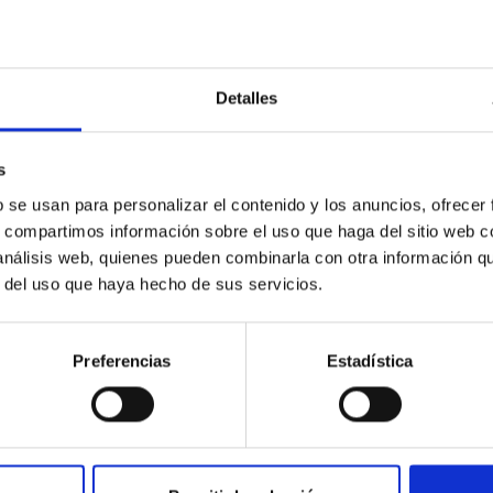
Detalles
s
n Mercurio, turismo extremo
b se usan para personalizar el contenido y los anuncios, ofrecer
s, compartimos información sobre el uso que haga del sitio web 
neta pequeño, tanto que algunos satélites como Titán (de Saturn
 análisis web, quienes pueden combinarla con otra información q
er) lo superan en tamaño. Su alta densidad (5,4 gr/cm3), solo in
r del uso que haya hecho de sus servicios.
5 gr/cm3), es debida principalmente a su enorme núcleo de hierro,
u volumen central. Desembarcar en Mercurio tras el teletranspor
eros, exactamente igual que en Marte, ya que la gravedad de amb
Preferencias
Estadística
es inferior a la terrestre. Nada como hacer turismo en los plane
ar de peso. (Lamentablemente, tu masa no sufrirá
osenberg González
ez Sánchez