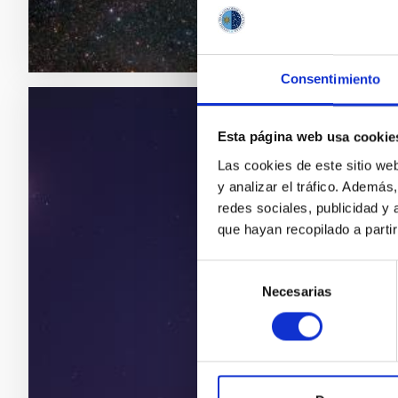
Consentimiento
MIRANDO AL CIELO
Esta página web usa cookie
Vacaciones e
Las cookies de este sitio we
y analizar el tráfico. Ademá
Mercurio es un pla
redes sociales, publicidad y
Ganímedes (de Júpit
que hayan recopilado a parti
la de la Tierra (5,
abarca el 75% de s
Selección
hará sentirnos lig
Necesarias
de
planetas es 2,6 vec
consentimiento
adecuados para baj
Alfredo Rafael
R
Oswaldo Gonzál