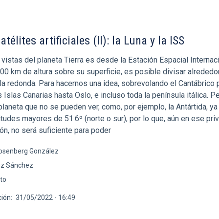
télites artificiales (II): la Luna y la ISS
vistas del planeta Tierra es desde la Estación Espacial Internac
400 km de altura sobre su superficie, es posible divisar alrededo
 la redonda. Para hacernos una idea, sobrevolando el Cantábrico
 Islas Canarias hasta Oslo, e incluso toda la península itálica. P
laneta que no se pueden ver, como, por ejemplo, la Antártida, ya
titudes mayores de 51.6º (norte o sur), por lo que, aún en ese pri
ón, no será suficiente para poder
osenberg González
ez Sánchez
eto
ción
31/05/2022 - 16:49