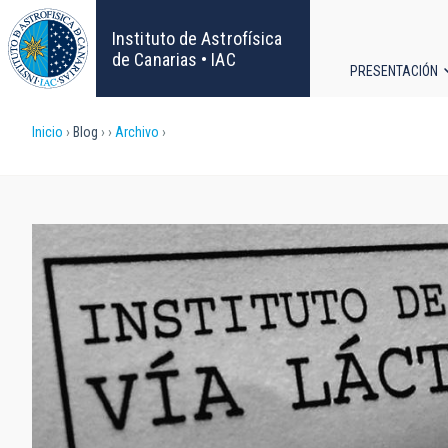
Pasar
al
Instituto de Astrofísica
contenido
de Canarias • IAC
PRESENTACIÓN
principal
Navega
Sobrescribir
Inicio
Blog
Archivo
principa
enlaces
de
ayuda
a
la
navegación