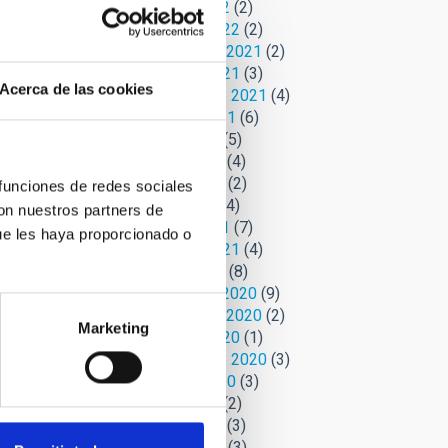
Marzo 2022
(2)
Febrero 2022
(2)
Noviembre 2021
(2)
Octubre 2021
(3)
Acerca de las cookies
Septiembre 2021
(4)
Agosto 2021
(6)
Julio 2021
(5)
Junio 2021
(4)
Mayo 2021
(2)
 funciones de redes sociales
Abril 2021
(4)
con nuestros partners de
Marzo 2021
(7)
ue les haya proporcionado o
Febrero 2021
(4)
Enero 2021
(8)
Diciembre 2020
(9)
Noviembre 2020
(2)
Marketing
Octubre 2020
(1)
Septiembre 2020
(3)
Agosto 2020
(3)
Julio 2020
(2)
Junio 2020
(3)
Mayo 2020
(3)