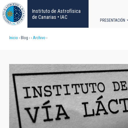
Pasar
al
Instituto de Astrofísica
contenido
de Canarias • IAC
PRESENTACIÓN
principal
Navega
Sobrescribir
Inicio
Blog
Archivo
principa
enlaces
de
ayuda
a
la
navegación