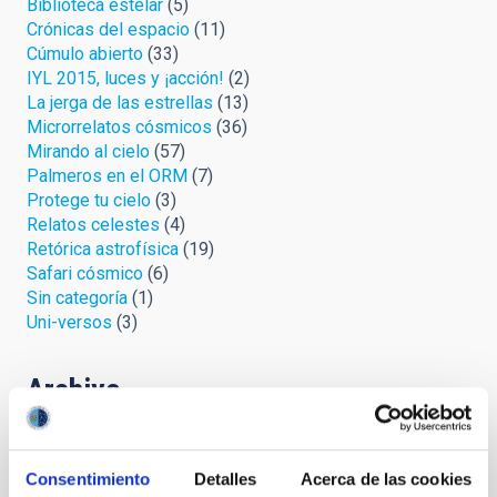
Biblioteca estelar
(5)
Crónicas del espacio
(11)
Cúmulo abierto
(33)
IYL 2015, luces y ¡acción!
(2)
La jerga de las estrellas
(13)
Microrrelatos cósmicos
(36)
Mirando al cielo
(57)
Palmeros en el ORM
(7)
Protege tu cielo
(3)
Relatos celestes
(4)
Retórica astrofísica
(19)
Safari cósmico
(6)
Sin categoría
(1)
Uni-versos
(3)
Archivo
Agosto 2026
(3)
Julio 2026
(7)
Consentimiento
Detalles
Acerca de las cookies
Junio 2026
(2)