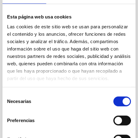
Abril 2026
(1)
Marzo 2026
(2)
Febrero 2026
(3)
Esta página web usa cookies
Diciembre 2025
(2)
Las cookies de este sitio web se usan para personalizar
Noviembre 2025
(1)
el contenido y los anuncios, ofrecer funciones de redes
Octubre 2025
(3)
sociales y analizar el tráfico. Además, compartimos
Septiembre 2025
(2)
información sobre el uso que haga del sitio web con
Agosto 2025
(2)
nuestros partners de redes sociales, publicidad y análisis
Julio 2025
(1)
web, quienes pueden combinarla con otra información
Junio 2025
(1)
Abril 2025
(1)
que les haya proporcionado o que hayan recopilado a
Marzo 2025
(2)
partir del uso que haya hecho de sus servicios.
Febrero 2025
(1)
Octubre 2024
(1)
Selección
Septiembre 2024
(1)
Necesarias
de
Agosto 2024
(3)
consentimiento
Julio 2024
(3)
Junio 2024
(2)
Preferencias
Mayo 2024
(3)
Abril 2024
(2)