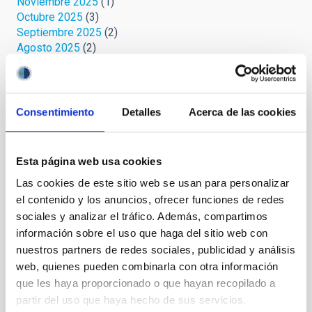
Noviembre 2025
(1)
Octubre 2025
(3)
Septiembre 2025
(2)
Agosto 2025
(2)
Julio 2025
(1)
Junio 2025
(1)
Abril 2025
(1)
Marzo 2025
(2)
Consentimiento
Detalles
Acerca de las cookies
Febrero 2025
(1)
Octubre 2024
(1)
Septiembre 2024
(1)
Esta página web usa cookies
Agosto 2024
(3)
Las cookies de este sitio web se usan para personalizar
Julio 2024
(3)
el contenido y los anuncios, ofrecer funciones de redes
Junio 2024
(2)
Mayo 2024
(3)
sociales y analizar el tráfico. Además, compartimos
Abril 2024
(2)
información sobre el uso que haga del sitio web con
Marzo 2024
(1)
nuestros partners de redes sociales, publicidad y análisis
Febrero 2023
(1)
web, quienes pueden combinarla con otra información
Octubre 2022
(1)
que les haya proporcionado o que hayan recopilado a
Septiembre 2022
(1)
partir del uso que haya hecho de sus servicios.
Agosto 2022
(1)