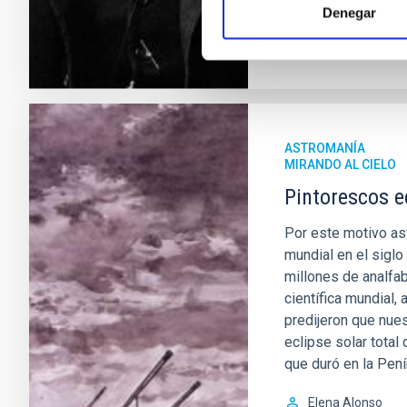
Denegar
ASTROMANÍA
MIRANDO AL CIELO
Pintorescos e
Por este motivo ast
mundial en el sigl
millones de analfab
científica mundial
predijeron que nues
eclipse solar tota
que duró en la Pení
Elena Alonso