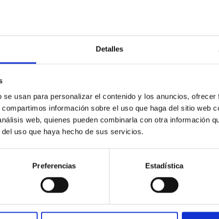
Detalles
razón y todos estaban equivocados
s
glo XIX sobre las edades del Sol y de la Tierra, Lord Kelvin no lo
tible autoridad científica El siglo XIX puede ser considerado el
b se usan para personalizar el contenido y los anuncios, ofrecer
aron las leyes básicas de las Ciencias Naturales y se cuantifica
s, compartimos información sobre el uso que haga del sitio web 
 la naturaleza. Uno de los temas que suscitó más debate fue el
 análisis web, quienes pueden combinarla con otra información q
, por lo tanto, de nuestro sol. Ambos cuerpos deberían tener una
r del uso que haya hecho de sus servicios.
habrían formado en un mismo proceso. Durante muchos siglos, la 
ienta para el estudio de la naturaleza. Por
Preferencias
Estadística
 Abeledo
ofísica de Canarias (IAC)
ción
10/09/2015