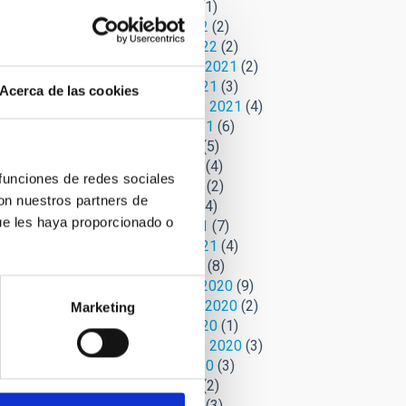
Abril 2022
(1)
Marzo 2022
(2)
Febrero 2022
(2)
Noviembre 2021
(2)
Octubre 2021
(3)
Acerca de las cookies
Septiembre 2021
(4)
Agosto 2021
(6)
Julio 2021
(5)
gró
Junio 2021
(4)
 período
 funciones de redes sociales
Mayo 2021
(2)
ron
con nuestros partners de
Abril 2021
(4)
 de la
ue les haya proporcionado o
Marzo 2021
(7)
 edad
Febrero 2021
(4)
Biblia
Enero 2021
(8)
Diciembre 2020
(9)
Noviembre 2020
(2)
Marketing
Octubre 2020
(1)
Septiembre 2020
(3)
Agosto 2020
(3)
Julio 2020
(2)
Junio 2020
(3)