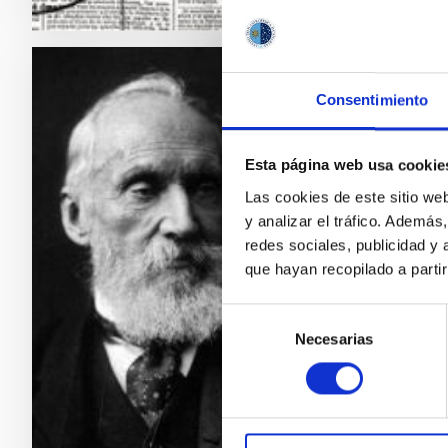
ASTROMANÍA
Consentimiento
Todos tenían 
Esta página web usa cookie
En el debate del si
mantener su indiscu
Las cookies de este sitio we
en el que se formul
y analizar el tráfico. Ademá
muchos procesos de
redes sociales, publicidad y
edad de la Tierra y
que hayan recopilado a parti
similar ya que se 
fue la única herram
Selección
Necesarias
de
Manuel Vázquez
consentimiento
Instituto de Astr
Fecha de publica