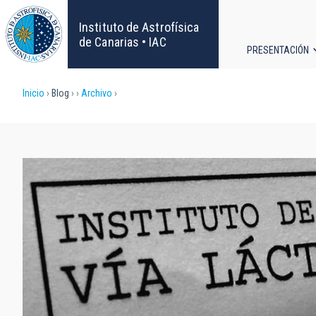
Pasar
al
Instituto de Astrofísica
contenido
de Canarias • IAC
PRESENTACIÓN
principal
Navega
Sobrescribir
Inicio
Blog
Archivo
principa
enlaces
de
ayuda
a
la
navegación