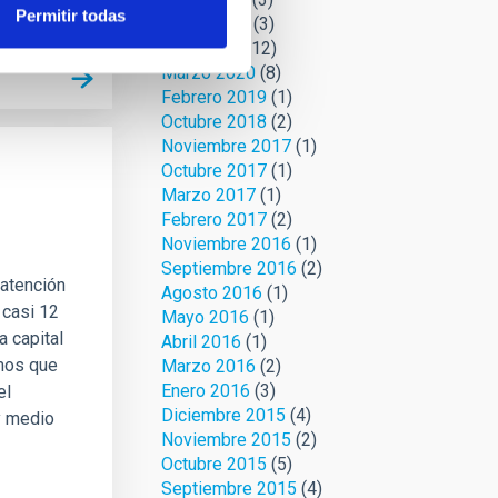
Permitir todas
Mayo 2020
(3)
Abril 2020
(12)
Marzo 2020
(8)
Febrero 2019
(1)
Octubre 2018
(2)
Noviembre 2017
(1)
Octubre 2017
(1)
Marzo 2017
(1)
Febrero 2017
(2)
Noviembre 2016
(1)
Septiembre 2016
(2)
 atención
Agosto 2016
(1)
 casi 12
Mayo 2016
(1)
a capital
Abril 2016
(1)
omos que
Marzo 2016
(2)
Enero 2016
(3)
el
Diciembre 2015
(4)
y medio
Noviembre 2015
(2)
Octubre 2015
(5)
Septiembre 2015
(4)