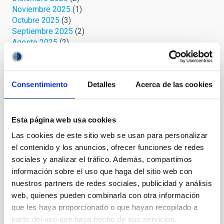
Noviembre 2025
(1)
Octubre 2025
(3)
Septiembre 2025
(2)
Agosto 2025
(2)
Julio 2025
(1)
Junio 2025
(1)
Abril 2025
(1)
Consentimiento
Detalles
Acerca de las cookies
Marzo 2025
(2)
Febrero 2025
(1)
Octubre 2024
(1)
Septiembre 2024
(1)
Esta página web usa cookies
Agosto 2024
(3)
Las cookies de este sitio web se usan para personalizar
Julio 2024
(3)
el contenido y los anuncios, ofrecer funciones de redes
Junio 2024
(2)
sociales y analizar el tráfico. Además, compartimos
Mayo 2024
(3)
información sobre el uso que haga del sitio web con
Abril 2024
(2)
nuestros partners de redes sociales, publicidad y análisis
Marzo 2024
(1)
web, quienes pueden combinarla con otra información
Febrero 2023
(1)
Octubre 2022
(1)
que les haya proporcionado o que hayan recopilado a
Septiembre 2022
(1)
partir del uso que haya hecho de sus servicios.