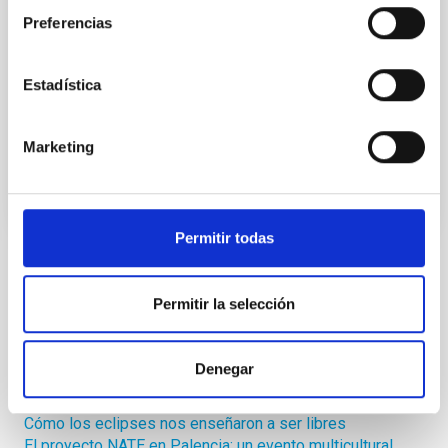
cuestiones han
Preferencias
Irene Mollá Segura
Instituto de Astrofísica de Canarias (IAC)
Estadística
Fecha de publicación
05/01/2021
Marketing
Permitir todas
Entradas recientes
Permitir la selección
Trío de eclipses 2026-2028: Una oportunidad histórica
para la educación y la divulgación de la Astronomía
Denegar
El evento del 12 de agosto en Palencia se suma a la
iniciativa Eclipse Inclusivo
Cómo los eclipses nos enseñaron a ser libres
El proyecto NATE en Palencia: un evento multicultural