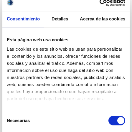
Consentimiento
Detalles
Acerca de las cookies
ASTROMANÍA
MIRANDO AL CIELO
Esta página web usa cookies
Astronomía y saber: una historia en
Las cookies de este sitio web se usan para personalizar
expansión acelerada
el contenido y los anuncios, ofrecer funciones de redes
La acción de mirar al cielo es tan antigua como la
sociales y analizar el tráfico. Además, compartimos
humanidad. Hace varios millones de años, nuestros
información sobre el uso que haga del sitio web con
ancestros más lejanos ya observaban el firmamento
nuestros partners de redes sociales, publicidad y análisis
con el mismo entusiasmo con el que astrofísicos y
web, quienes pueden combinarla con otra información
aficionados de todo el mundo ponen hoy el ojo en el
que les haya proporcionado o que hayan recopilado a
telescopio. Algunas cosas no han cambiado:
seguimos intentando responder cuestiones
partir del uso que haya hecho de sus servicios.
inherentes a la razón. Preguntas cada vez más
complejas que impulsan el conocimiento
Selección
astronómico y lo hacen crecer, com o el Universo, a
Necesarias
de
un ritmo acelerado. ¿De dónde venimos? ¿Estamos
solos? ¿Hay vida después de la muerte? Estas y otras
consentimiento