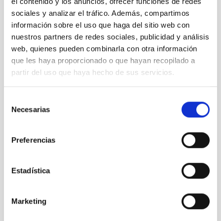
el contenido y los anuncios, ofrecer funciones de redes
Noviembre 2021
(2)
sociales y analizar el tráfico. Además, compartimos
Octubre 2021
(3)
Septiembre 2021
(4)
información sobre el uso que haga del sitio web con
Agosto 2021
(6)
nuestros partners de redes sociales, publicidad y análisis
Julio 2021
(5)
web, quienes pueden combinarla con otra información
Junio 2021
(4)
que les haya proporcionado o que hayan recopilado a
Mayo 2021
(2)
partir del uso que haya hecho de sus servicios.
Abril 2021
(4)
Marzo 2021
(7)
Selección
Febrero 2021
(4)
Necesarias
de
Enero 2021
(8)
Diciembre 2020
(9)
consentimiento
Noviembre 2020
(2)
Preferencias
Octubre 2020
(1)
Septiembre 2020
(3)
Agosto 2020
(3)
Estadística
Julio 2020
(2)
Junio 2020
(3)
Mayo 2020
(3)
Marketing
Abril 2020
(12)
Marzo 2020
(8)