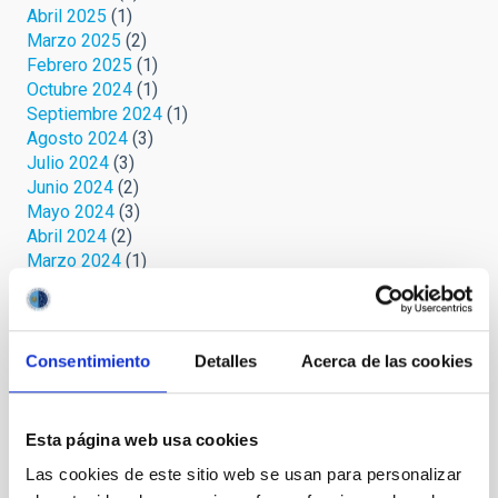
Abril 2025
(1)
Marzo 2025
(2)
Febrero 2025
(1)
Octubre 2024
(1)
Septiembre 2024
(1)
Agosto 2024
(3)
Julio 2024
(3)
Junio 2024
(2)
Mayo 2024
(3)
Abril 2024
(2)
Marzo 2024
(1)
Febrero 2023
(1)
Octubre 2022
(1)
Septiembre 2022
(1)
Agosto 2022
(1)
Consentimiento
Detalles
Acerca de las cookies
Junio 2022
(1)
Mayo 2022
(3)
Abril 2022
(1)
Esta página web usa cookies
Marzo 2022
(2)
Las cookies de este sitio web se usan para personalizar
Febrero 2022
(2)