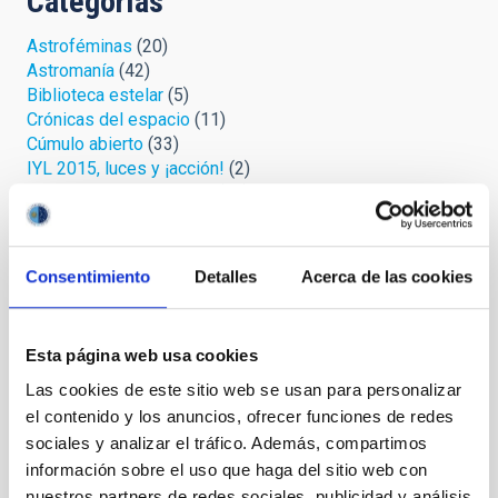
Categorías
Astroféminas
(20)
Astromanía
(42)
Biblioteca estelar
(5)
Crónicas del espacio
(11)
Cúmulo abierto
(33)
IYL 2015, luces y ¡acción!
(2)
La jerga de las estrellas
(13)
Microrrelatos cósmicos
(36)
Mirando al cielo
(57)
Palmeros en el ORM
(7)
Consentimiento
Detalles
Acerca de las cookies
Protege tu cielo
(3)
Relatos celestes
(4)
Retórica astrofísica
(19)
Esta página web usa cookies
Safari cósmico
(6)
Sin categoría
(1)
Las cookies de este sitio web se usan para personalizar
Uni-versos
(3)
el contenido y los anuncios, ofrecer funciones de redes
sociales y analizar el tráfico. Además, compartimos
información sobre el uso que haga del sitio web con
Archivo
nuestros partners de redes sociales, publicidad y análisis