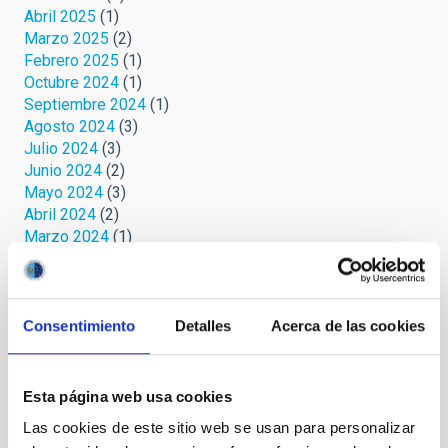
Abril 2025
(1)
Marzo 2025
(2)
Febrero 2025
(1)
Octubre 2024
(1)
Septiembre 2024
(1)
Agosto 2024
(3)
Julio 2024
(3)
Junio 2024
(2)
Mayo 2024
(3)
Abril 2024
(2)
Marzo 2024
(1)
Febrero 2023
(1)
Octubre 2022
(1)
Septiembre 2022
(1)
Agosto 2022
(1)
Consentimiento
Detalles
Acerca de las cookies
Junio 2022
(1)
Mayo 2022
(3)
Abril 2022
(1)
Esta página web usa cookies
Marzo 2022
(2)
Las cookies de este sitio web se usan para personalizar
Febrero 2022
(2)