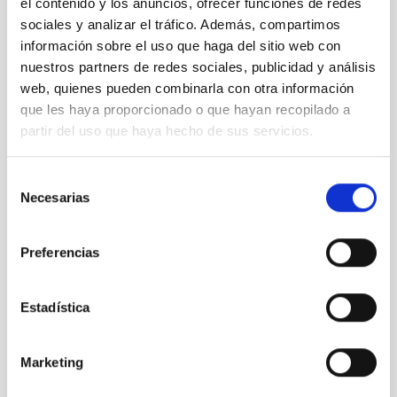
el contenido y los anuncios, ofrecer funciones de redes
Noviembre 2021
(2)
sociales y analizar el tráfico. Además, compartimos
Octubre 2021
(3)
Septiembre 2021
(4)
información sobre el uso que haga del sitio web con
Agosto 2021
(6)
nuestros partners de redes sociales, publicidad y análisis
Julio 2021
(5)
web, quienes pueden combinarla con otra información
Junio 2021
(4)
que les haya proporcionado o que hayan recopilado a
Mayo 2021
(2)
partir del uso que haya hecho de sus servicios.
Abril 2021
(4)
Marzo 2021
(7)
Selección
Febrero 2021
(4)
Necesarias
de
Enero 2021
(8)
Diciembre 2020
(9)
consentimiento
Noviembre 2020
(2)
Preferencias
Octubre 2020
(1)
Septiembre 2020
(3)
Agosto 2020
(3)
Estadística
Julio 2020
(2)
Junio 2020
(3)
Mayo 2020
(3)
Marketing
Abril 2020
(12)