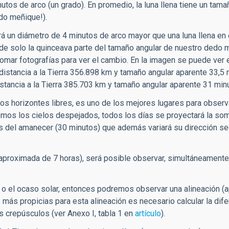
os de arco (un grado). En promedio, la luna llena tiene un tama
edo meñique!).
drá un diámetro de 4 minutos de arco mayor que una luna llena en
s de solo la quinceava parte del tamaño angular de nuestro dedo
o tomar fotografías para ver el cambio. En la imagen se puede ver
distancia a la Tierra 356.898 km y tamaño angular aparente 33,5
distancia a la Tierra 385.703 km y tamaño angular aparente 31 min
 los horizontes libres, es uno de los mejores lugares para observ
emos los cielos despejados, todos los días se proyectará la so
 del amanecer (30 minutos) que además variará su dirección se
a aproximada de 7 horas), será posible observar, simultáneamente
to o el ocaso solar, entonces podremos observar una alineación (
s más propicias para esta alineación es necesario calcular la dif
s crepúsculos (ver Anexo I, tabla 1 en
artículo
).