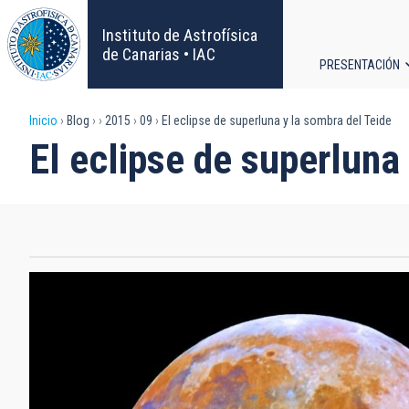
Pasar
al
Instituto de Astrofísica
contenido
de Canarias • IAC
PRESENTACIÓN
principal
Navega
Sobrescribir
Inicio
Blog
2015
09
El eclipse de superluna y la sombra del Teide
principa
El eclipse de superluna
enlaces
de
ayuda
a
la
navegación