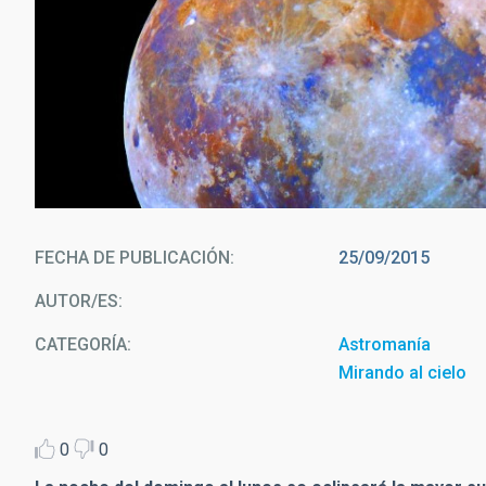
Tamaños aparentes de la superluna del 10 de agosto de 201
Casado-starryea
FECHA DE PUBLICACIÓN
25/09/2015
AUTOR/ES
CATEGORÍA
Astromanía
Mirando al cielo
0
0