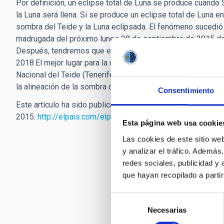
Por definición, un eclipse total de Luna se produce cuando S
la Luna será llena. Si se produce un eclipse total de Luna e
sombra del Teide y la Luna eclipsada. El fenómeno sucedió e
madrugada del próximo lunes 28 de septiembre de 2015 don
Después, tendremos que esperar casi tres años para que la a
2018.El mejor lugar para la observación de la alineación de 
Nacional del Teide (Tenerife). Si no puedes estar en Teneri
la alineación de la sombra del Teide con la Luna llena en
sky
Consentimiento
Este artículo ha sido publicado en la versión digital del per
2015:
http://elpais.com/elpais/2015/09/25/ciencia/1443
Esta página web usa cookie
Las cookies de este sitio we
y analizar el tráfico. Ademá
redes sociales, publicidad y
que hayan recopilado a parti
Selección
Necesarias
de
consentimiento