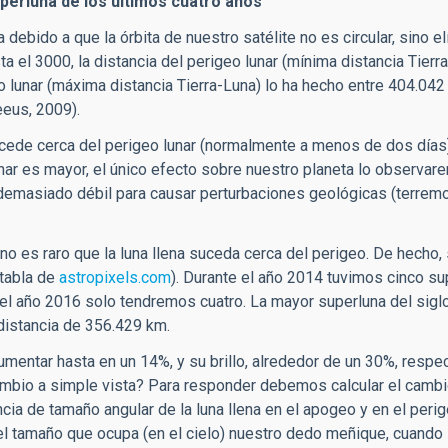
uperluna de los últimos cuatro años
debido a que la órbita de nuestro satélite no es circular, sino elí
el 3000, la distancia del perigeo lunar (mínima distancia Tierr
 lunar (máxima distancia Tierra-Luna) lo ha hecho entre 404.04
eus, 2009).
 sucede cerca del perigeo lunar (normalmente a menos de dos días)
lunar es mayor, el único efecto sobre nuestro planeta lo observa
 demasiado débil para causar perturbaciones geológicas (terrem
 es raro que la luna llena suceda cerca del perigeo. De hecho, 
 tabla de
astropixels.com
). Durante el año 2014 tuvimos cinco su
el año 2016 solo tendremos cuatro. La mayor superluna del sigl
 distancia de 356.429 km.
umentar hasta en un 14%, y su brillo, alrededor de un 30%, respec
cambio a simple vista? Para responder debemos calcular el cambi
encia de tamaño angular de la luna llena en el apogeo y en el peri
l tamaño que ocupa (en el cielo) nuestro dedo meñique, cuando 