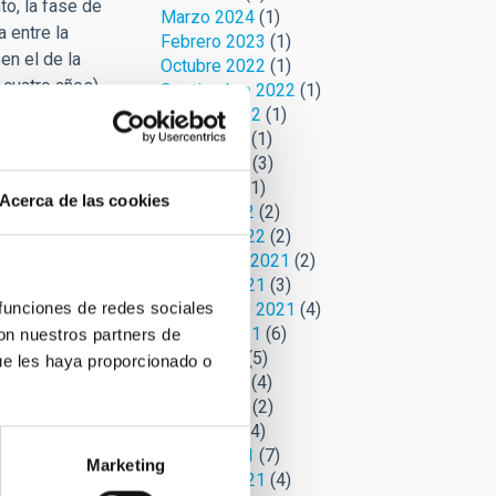
to, la fase de
Marzo 2024
(1)
 entre la
Febrero 2023
(1)
en el de la
Octubre 2022
(1)
cuatro años).
Septiembre 2022
(1)
e julio de
Agosto 2022
(1)
Junio 2022
(1)
l Parque
Mayo 2022
(3)
eclipse lunar y
Abril 2022
(1)
Acerca de las cookies
Marzo 2022
(2)
Febrero 2022
(2)
Noviembre 2021
(2)
Octubre 2021
(3)
 funciones de redes sociales
Septiembre 2021
(4)
Agosto 2021
(6)
con nuestros partners de
Julio 2021
(5)
ue les haya proporcionado o
Junio 2021
(4)
Mayo 2021
(2)
Abril 2021
(4)
Marzo 2021
(7)
Marketing
Febrero 2021
(4)