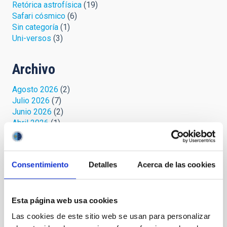
Retórica astrofísica
(19)
Safari cósmico
(6)
Sin categoría
(1)
Uni-versos
(3)
Archivo
Agosto 2026
(2)
Julio 2026
(7)
Junio 2026
(2)
Abril 2026
(1)
Marzo 2026
(2)
Febrero 2026
(3)
Diciembre 2025
(2)
Consentimiento
Detalles
Acerca de las cookies
Noviembre 2025
(1)
Octubre 2025
(3)
Septiembre 2025
(2)
Esta página web usa cookies
Agosto 2025
(2)
Julio 2025
(1)
Las cookies de este sitio web se usan para personalizar
Junio 2025
(1)