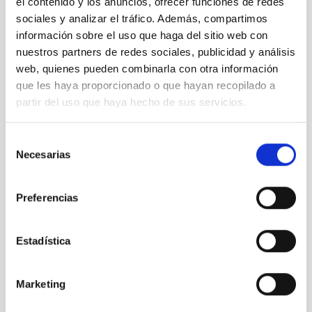
el contenido y los anuncios, ofrecer funciones de redes
Abril 2025
(1)
sociales y analizar el tráfico. Además, compartimos
Marzo 2025
(2)
información sobre el uso que haga del sitio web con
Febrero 2025
(1)
nuestros partners de redes sociales, publicidad y análisis
Octubre 2024
(1)
web, quienes pueden combinarla con otra información
Septiembre 2024
(1)
que les haya proporcionado o que hayan recopilado a
Agosto 2024
(3)
Julio 2024
(3)
partir del uso que haya hecho de sus servicios.
Junio 2024
(2)
Mayo 2024
(3)
Selección
Abril 2024
(2)
Necesarias
de
Marzo 2024
(1)
consentimiento
Febrero 2023
(1)
Octubre 2022
(1)
Preferencias
Septiembre 2022
(1)
Agosto 2022
(1)
Junio 2022
(1)
Estadística
Mayo 2022
(3)
Abril 2022
(1)
Marketing
Marzo 2022
(2)
Febrero 2022
(2)