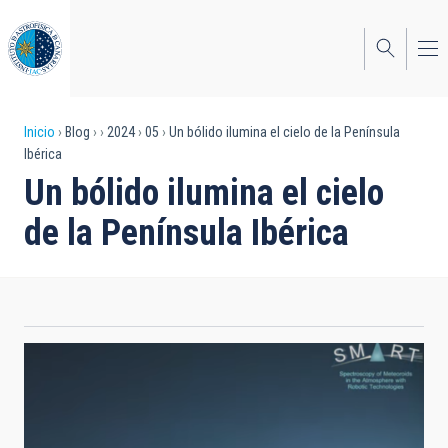
Pasar
al
contenido
principal
Sobrescribir
Inicio
Blog
2024
05
Un bólido ilumina el cielo de la Península
Ibérica
enlaces
Un bólido ilumina el cielo
de
de la Península Ibérica
ayuda
a
la
navegación