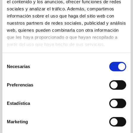
el contenido y los anuncios, ofrecer funciones de redes
Noviembre 2021
(2)
sociales y analizar el tráfico. Además, compartimos
Octubre 2021
(3)
información sobre el uso que haga del sitio web con
Septiembre 2021
(4)
Agosto 2021
(6)
nuestros partners de redes sociales, publicidad y análisis
Julio 2021
(5)
web, quienes pueden combinarla con otra información
Junio 2021
(4)
que les haya proporcionado o que hayan recopilado a
Mayo 2021
(2)
partir del uso que haya hecho de sus servicios.
Abril 2021
(4)
Marzo 2021
(7)
Selección
Febrero 2021
(4)
Necesarias
de
Enero 2021
(8)
consentimiento
Diciembre 2020
(9)
Noviembre 2020
(2)
Preferencias
Octubre 2020
(1)
Septiembre 2020
(3)
Agosto 2020
(3)
Estadística
Julio 2020
(2)
Junio 2020
(3)
Mayo 2020
(3)
Marketing
Abril 2020
(12)