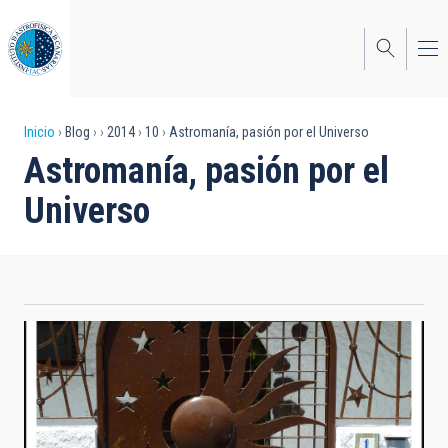
Pasar
al
contenido
principal
Sobrescribir
Inicio
Blog
2014
10
Astromanía, pasión por el Universo
Astromanía, pasión por el
enlaces
Universo
de
ayuda
a
la
navegación
Verja de una vivienda en el norte de Tenerife. Foto:
Carmen del Puerto (IAC).