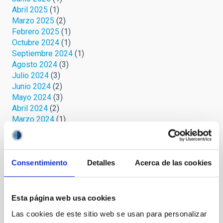
Abril 2025
(1)
Marzo 2025
(2)
Febrero 2025
(1)
Octubre 2024
(1)
Septiembre 2024
(1)
Agosto 2024
(3)
Julio 2024
(3)
Junio 2024
(2)
Mayo 2024
(3)
Abril 2024
(2)
Marzo 2024
(1)
Febrero 2023
(1)
Octubre 2022
(1)
Septiembre 2022
(1)
Agosto 2022
(1)
Consentimiento
Detalles
Acerca de las cookies
Junio 2022
(1)
Mayo 2022
(3)
Abril 2022
(1)
Esta página web usa cookies
Marzo 2022
(2)
Las cookies de este sitio web se usan para personalizar
Febrero 2022
(2)