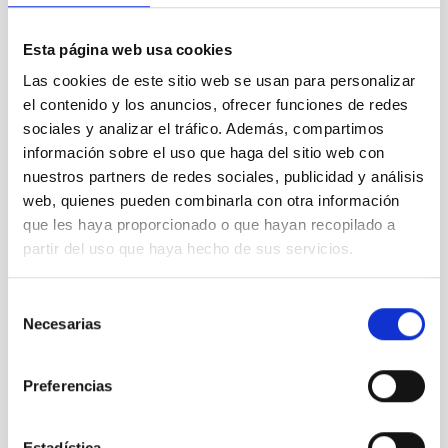
Marzo 2026
(2)
Febrero 2026
(3)
Esta página web usa cookies
Diciembre 2025
(2)
Las cookies de este sitio web se usan para personalizar
Noviembre 2025
(1)
el contenido y los anuncios, ofrecer funciones de redes
Octubre 2025
(3)
sociales y analizar el tráfico. Además, compartimos
Septiembre 2025
(2)
Agosto 2025
(2)
información sobre el uso que haga del sitio web con
Julio 2025
(1)
nuestros partners de redes sociales, publicidad y análisis
Junio 2025
(1)
web, quienes pueden combinarla con otra información
Abril 2025
(1)
que les haya proporcionado o que hayan recopilado a
Marzo 2025
(2)
partir del uso que haya hecho de sus servicios.
Febrero 2025
(1)
Octubre 2024
(1)
Selección
Septiembre 2024
(1)
Necesarias
de
Agosto 2024
(3)
Julio 2024
(3)
consentimiento
Junio 2024
(2)
Preferencias
Mayo 2024
(3)
Abril 2024
(2)
Marzo 2024
(1)
Estadística