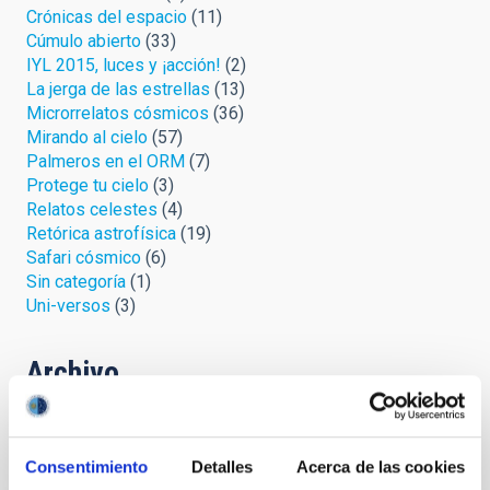
Crónicas del espacio
(11)
Cúmulo abierto
(33)
IYL 2015, luces y ¡acción!
(2)
La jerga de las estrellas
(13)
Microrrelatos cósmicos
(36)
Mirando al cielo
(57)
Palmeros en el ORM
(7)
Protege tu cielo
(3)
Relatos celestes
(4)
Retórica astrofísica
(19)
Safari cósmico
(6)
Sin categoría
(1)
Uni-versos
(3)
Archivo
Agosto 2026
(3)
Julio 2026
(7)
Junio 2026
(2)
Consentimiento
Detalles
Acerca de las cookies
Abril 2026
(1)