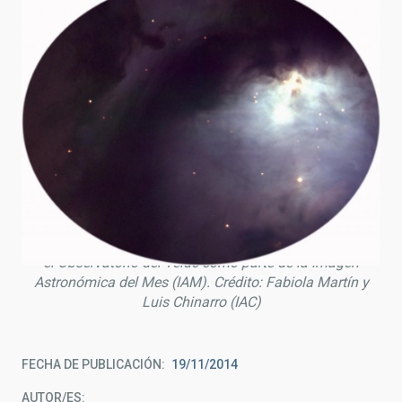
Nebulosa de emisión M78, en la constelación de Orión,
obtenida en febrero de 2006 con el telescopio IAC-80 en
el Observatorio del Teide como parte de la Imagen
Astronómica del Mes (IAM). Crédito: Fabiola Martín y
Luis Chinarro (IAC)
FECHA DE PUBLICACIÓN
19/11/2014
AUTOR/ES