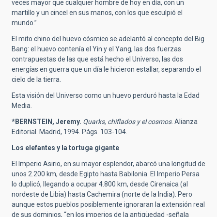
veces mayor que cualquier hombre de hoy en día, con un
martillo y un cincel en sus manos, con los que esculpió el
mundo.”
El mito chino del huevo cósmico se adelantó al concepto del Big
Bang: el huevo contenía el Yin y el Yang, las dos fuerzas
contrapuestas de las que está hecho el Universo, las dos
energías en guerra que un día le hicieron estallar, separando el
cielo de la tierra.
Esta visión del Universo como un huevo perduró hasta la Edad
Media.
*BERNSTEIN, Jeremy.
Quarks, chiflados y el cosmos
. Alianza
Editorial. Madrid, 1994. Págs. 103-104.
Los elefantes y la tortuga gigante
El Imperio Asirio, en su mayor esplendor, abarcó una longitud de
unos 2.200 km, desde Egipto hasta Babilonia. El Imperio Persa
lo duplicó, llegando a ocupar 4.800 km, desde Cirenaica (al
nordeste de Libia) hasta Cachemira (norte de la India). Pero
aunque estos pueblos posiblemente ignoraran la extensión real
de sus dominios, “en los imperios de la antigüedad -señala