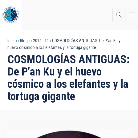
Pasar
al
contenido
principal
Sobrescribir
Inicio
Blog
2014
11
COSMOLOGÍAS ANTIGUAS: De P’an Ku y el
huevo cósmico a los elefantes y la tortuga gigante
enlaces
COSMOLOGÍAS ANTIGUAS:
de
De P’an Ku y el huevo
ayuda
cósmico a los elefantes y la
a
tortuga gigante
la
navegación