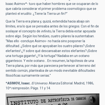
Isaac Asimov*- tuvo que haber hombres que se ocuparan de lo
que cabría considerar el primer problema cosmológico que se
planteó el erudito: ¿Tiene la Tierra un fin?”
Que la Tierra era plana y, quizá, extendida hacia abajo sin
límites, era lo que se pensaba antes de los griegos. Con el fin de
soslayar el concepto de
infinito
, la Tierra debía estar apoyada
sobre algo. Según los hindúes, cuatro pilares la sustentaban.
“Mas ello -concluye Asimov- no hacía sino posponer la
dificultad. ¿Sobre qué se apoyaban los cuatro pilares? ¡Sobre
elefantes! ¿Y sobre qué descansaban estos elefantes? ¡Sobre
una tortuga gigante! ¿Y la tortuga? Nadaba en un océano
gigantesco. Y este océano… En resumen, la hipótesis de una
Tierra plana, por más que pareciera pertenecer al terreno del
sentido común, planteaba de un modo inevitable dificultades
filosóficas sumamente serias.”
*
ASIMOV, Isaac.
El Universo
. Alianza Editorial. Madrid, 1986,
10ª reimpresión. Págs. 11 y 14.