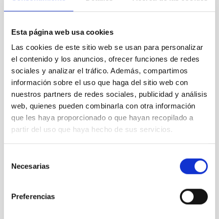
Junio 2026
(2)
Abril 2026
(1)
Marzo 2026
(2)
Esta página web usa cookies
Febrero 2026
(3)
Diciembre 2025
(2)
Las cookies de este sitio web se usan para personalizar
Noviembre 2025
(1)
el contenido y los anuncios, ofrecer funciones de redes
Octubre 2025
(3)
sociales y analizar el tráfico. Además, compartimos
Septiembre 2025
(2)
información sobre el uso que haga del sitio web con
Agosto 2025
(2)
nuestros partners de redes sociales, publicidad y análisis
Julio 2025
(1)
web, quienes pueden combinarla con otra información
Junio 2025
(1)
que les haya proporcionado o que hayan recopilado a
Abril 2025
(1)
partir del uso que haya hecho de sus servicios.
Marzo 2025
(2)
Febrero 2025
(1)
Octubre 2024
(1)
Selección
Septiembre 2024
(1)
Necesarias
de
Agosto 2024
(3)
consentimiento
Julio 2024
(3)
Preferencias
Junio 2024
(2)
Mayo 2024
(3)