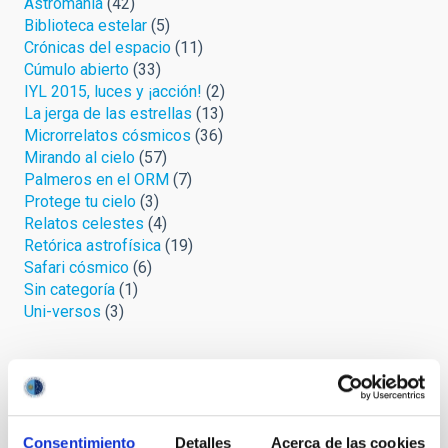
Astromanía
(42)
Biblioteca estelar
(5)
Crónicas del espacio
(11)
Cúmulo abierto
(33)
IYL 2015, luces y ¡acción!
(2)
La jerga de las estrellas
(13)
Microrrelatos cósmicos
(36)
Mirando al cielo
(57)
Palmeros en el ORM
(7)
Protege tu cielo
(3)
Relatos celestes
(4)
Retórica astrofísica
(19)
Safari cósmico
(6)
Sin categoría
(1)
Uni-versos
(3)
Archivo
Agosto 2026
(3)
Julio 2026
(7)
Consentimiento
Detalles
Acerca de las cookies