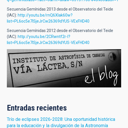
Secuencia Gemínidas 2013 desde el Observatorio del Teide
(IAC):
http://youtu.be/rnQ6Xlak60w?
list=PL6oc5e7lSjeJrCw26369dYUS-VExFHD40
Secuencia Gemínidas 2012 desde el Observatorio del Teide
(IAC):
http://youtu.be/2CRwntf2r-I?
list=PL6oc5e7lSjeJrCw26369dYUS-VExFHD40
Entradas recientes
Trío de eclipses 2026-2028: Una oportunidad histórica
para la educación y la divulgación de la Astronomía