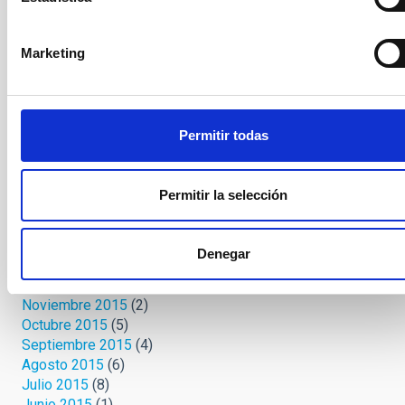
Marzo 2020
(8)
Febrero 2019
(1)
Octubre 2018
(2)
Marketing
Noviembre 2017
(1)
Octubre 2017
(1)
Marzo 2017
(1)
Febrero 2017
(2)
Permitir todas
Noviembre 2016
(1)
Septiembre 2016
(2)
Agosto 2016
(1)
Permitir la selección
Mayo 2016
(1)
Abril 2016
(1)
Marzo 2016
(2)
Denegar
Enero 2016
(3)
Diciembre 2015
(4)
Noviembre 2015
(2)
Octubre 2015
(5)
Septiembre 2015
(4)
Agosto 2015
(6)
Julio 2015
(8)
Junio 2015
(1)