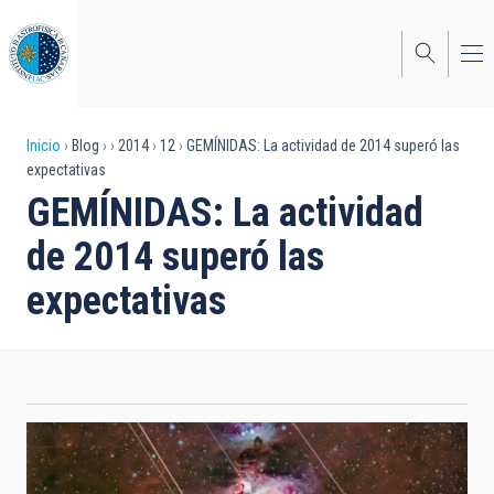
Pasar
al
contenido
principal
Sobrescribir
Inicio
Blog
2014
12
GEMÍNIDAS: La actividad de 2014 superó las
expectativas
enlaces
GEMÍNIDAS: La actividad
de
de 2014 superó las
ayuda
expectativas
a
la
navegación