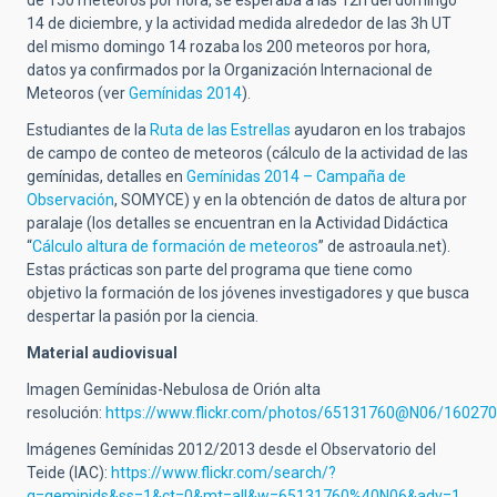
14 de diciembre, y la actividad medida alrededor de las 3h UT
del mismo domingo 14 rozaba los 200 meteoros por hora,
datos ya confirmados por la Organización Internacional de
Meteoros (ver
Gemínidas 2014
).
Estudiantes de la
Ruta de las Estrellas
ayudaron en los trabajos
de campo de conteo de meteoros (cálculo de la actividad de las
gemínidas, detalles en
Gemínidas 2014 – Campaña de
Observación
, SOMYCE) y en la obtención de datos de altura por
paralaje (los detalles se encuentran en la Actividad Didáctica
“
Cálculo altura de formación de meteoros
” de astroaula.net).
Estas prácticas son parte del programa que tiene como
objetivo la formación de los jóvenes investigadores y que busca
despertar la pasión por la ciencia.
Material audiovisual
Imagen Gemínidas-Nebulosa de Orión alta
resolución:
https://www.flickr.com/photos/65131760@N06/16027
Imágenes Gemínidas 2012/2013 desde el Observatorio del
Teide (IAC):
https://www.flickr.com/search/?
q=geminids&ss=1&ct=0&mt=all&w=65131760%40N06&adv=1