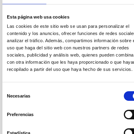
Noviembre 2021
(2)
Octubre 2021
(3)
Esta página web usa cookies
Septiembre 2021
(4)
Agosto 2021
(6)
Las cookies de este sitio web se usan para personalizar el
Julio 2021
(5)
contenido y los anuncios, ofrecer funciones de redes sociale
Junio 2021
(4)
analizar el tráfico. Además, compartimos información sobre 
Mayo 2021
(2)
uso que haga del sitio web con nuestros partners de redes
Abril 2021
(4)
sociales, publicidad y análisis web, quienes pueden combina
Marzo 2021
(7)
con otra información que les haya proporcionado o que haya
Febrero 2021
(4)
recopilado a partir del uso que haya hecho de sus servicios.
Enero 2021
(8)
Diciembre 2020
(9)
Noviembre 2020
(2)
Octubre 2020
(1)
Selección
Necesarias
Septiembre 2020
(3)
de
Agosto 2020
(3)
consentimiento
Julio 2020
(2)
Preferencias
Junio 2020
(3)
Mayo 2020
(3)
Abril 2020
(12)
Estadística