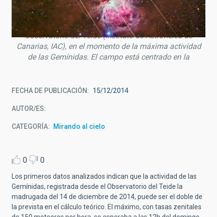
Imagen obtenida a partir de capturas tomadas entre las
0:50-05:10 UT del 14 de diciembre 2014, desde el
Observatorio del Teide (Instituto de Astrofísica de
Canarias, IAC), en el momento de la máxima actividad
de las Gemínidas. El campo está centrado en la
FECHA DE PUBLICACIÓN
15/12/2014
AUTOR/ES
CATEGORÍA
Mirando al cielo
0
0
Los primeros datos analizados indican que la actividad de las
Gemínidas, registrada desde el Observatorio del Teide la
madrugada del 14 de diciembre de 2014, puede ser el doble de
la prevista en el cálculo teórico. El máximo, con tasas zenitales
de 150 meteoros por hora, se esperaba a las 12h del domingo