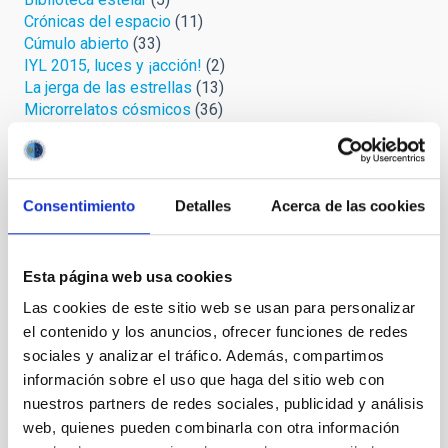
Crónicas del espacio
(11)
Cúmulo abierto
(33)
IYL 2015, luces y ¡acción!
(2)
La jerga de las estrellas
(13)
Microrrelatos cósmicos
(36)
Mirando al cielo
(57)
Palmeros en el ORM
(7)
Protege tu cielo
(3)
Relatos celestes
(4)
Consentimiento
Detalles
Acerca de las cookies
Retórica astrofísica
(19)
Safari cósmico
(6)
Sin categoría
(1)
Esta página web usa cookies
Uni-versos
(3)
Las cookies de este sitio web se usan para personalizar
el contenido y los anuncios, ofrecer funciones de redes
Archivo
sociales y analizar el tráfico. Además, compartimos
información sobre el uso que haga del sitio web con
Agosto 2026
(3)
nuestros partners de redes sociales, publicidad y análisis
Julio 2026
(7)
web, quienes pueden combinarla con otra información
Junio 2026
(2)