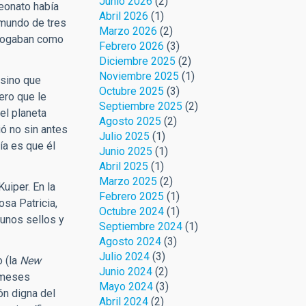
Junio 2026
(2)
neonato había
Abril 2026
(1)
amundo de tres
Marzo 2026
(2)
talogaban como
Febrero 2026
(3)
Diciembre 2025
(2)
Noviembre 2025
(1)
 sino que
Octubre 2025
(3)
ero que le
Septiembre 2025
(2)
el planeta
Agosto 2025
(2)
ó no sin antes
Julio 2025
(1)
ía es que él
Junio 2025
(1)
Abril 2025
(1)
Marzo 2025
(2)
uiper. En la
Febrero 2025
(1)
sa Patricia,
Octubre 2024
(1)
 unos sellos y
Septiembre 2024
(1)
Agosto 2024
(3)
Julio 2024
(3)
o (la
New
Junio 2024
(2)
 meses
Mayo 2024
(3)
ón digna del
Abril 2024
(2)