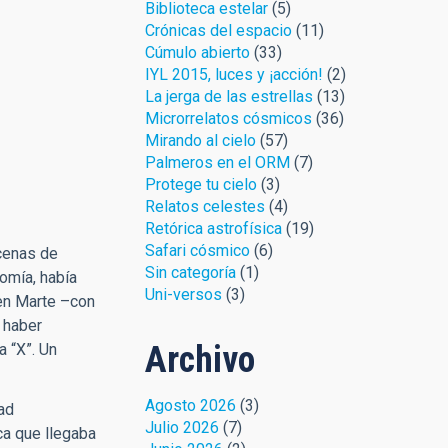
Biblioteca estelar
(5)
Crónicas del espacio
(11)
Cúmulo abierto
(33)
IYL 2015, luces y ¡acción!
(2)
La jerga de las estrellas
(13)
Microrrelatos cósmicos
(36)
Mirando al cielo
(57)
Palmeros en el ORM
(7)
Protege tu cielo
(3)
Relatos celestes
(4)
Retórica astrofísica
(19)
Safari cósmico
(6)
cenas de
Sin categoría
(1)
nomía, había
Uni-versos
(3)
 en Marte –con
 haber
Archivo
a “X”. Un
Agosto 2026
(3)
ad
Julio 2026
(7)
ca que llegaba