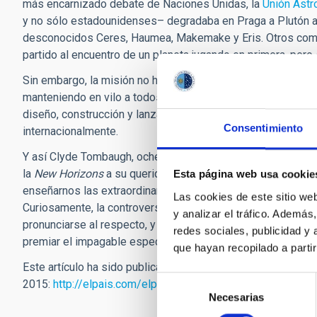
más encarnizado debate de Naciones Unidas, la
Unión Astr
y no sólo estadounidenses– degradaba en Praga a Plutón a 
desconocidos Ceres, Haumea, Makemake y Eris. Otros como 
partido al encuentro de un planeta jugando en primera, pero 
Sin embargo, la misión no ha perdido en absoluto ni su interé
manteniendo en vilo a todos los científicos y aficionados a
diseño, construcción y lanzamiento habrá merecido la pena,
Consentimiento
internacionalmente.
Y así Clyde Tombaugh, ochenta y cinco años después de ver
la
New Horizons
a su querido planeta Plutón. Y como aquella
Esta página web usa cookie
enseñarnos las extraordinarias imágenes del pequeño plan
Las cookies de este sitio we
Curiosamente, la controversia sobre qué se bautizó primero, 
y analizar el tráfico. Ademá
pronunciarse al respecto, y desagraviar parcialmente la afr
redes sociales, publicidad y
premiar el impagable espectáculo estelar que nos ofrece l
que hayan recopilado a parti
Este artículo ha sido publicado en la versión digital del per
Selección
2015:
http://elpais.com/elpais/2015/07/07/ciencia/1436
Necesarias
de
consentimiento