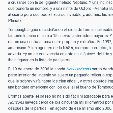
a cruzarse con la del gigante helado Neptuno. Y una inclinac
que ponerle un nombre, y a una niñita de Oxford –Venetia Bu
al cuarto pero que podía hacerse invisible y, además, las i
Planeta.
Tombaugh siguió escudriñando el cielo de forma incansable
también le echó el lazo a 15 nuevos asteroides mayores. Y 
dieron una confusa fama entre propios y extraños. En 1992, 
americano. Y los agentes de la NASA, siempre correctos, le
advertir –y no se equivocaría en esto ni un ápice– del frío y
iba a figurar en la lista de pasajeros.
El 19 de enero de 2006 la sonda
New Horizons
partió desde
parte inferior del ingenio va sujeto un pequeño relicario e
que le sobreviviría hasta los cien años–, y otros objetos i
una bandera americana con los que, si el bueno de Tombaugh
Bromas aparte, el paseo no ha sido fácil ni agradable para él
Horizons
navega cerca de los cincuenta mil kilómetros por
después de la partida –en agosto de ese mismo año 2006, y 