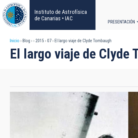
Pasar
al
Instituto de Astrofísica
contenido
de Canarias • IAC
PRESENTACIÓN
principal
Navega
Sobrescribir
Inicio
Blog
2015
07
El largo viaje de Clyde Tombaugh
principa
El largo viaje de Clyde
enlaces
de
ayuda
a
la
navegación