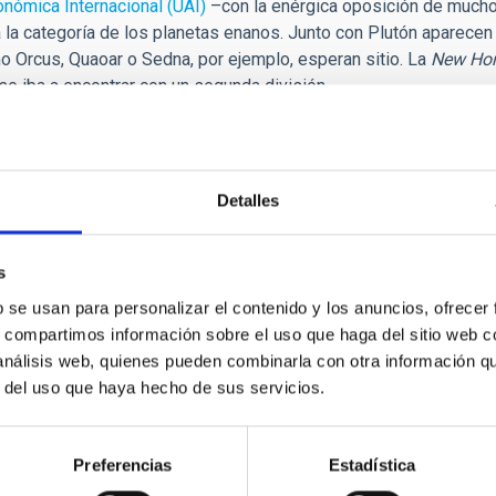
onómica Internacional (UAI)
–con la enérgica oposición de muchos
la categoría de los planetas enanos. Junto con Plutón aparecen 
Orcus, Quaoar o Sedna, por ejemplo, esperan sitio. La
New Hor
se iba a encontrar con un segunda división.
s ni su atractivo iniciales. Todo lo contrario. La
New Horizons
ll
 la astronomía, que son legión. El formidable esfuerzo llevado a 
 y los resultados enviados por la sonda son ya todo un éxito ce
Detalles
lo por primera vez, volverá a contemplar desde su pequeño nic
 vez, pero ahora a tan solo diez mil kilómetros de distancia, vol
s
eta invisible que comparte nombre con el famoso can de Micke
b se usan para personalizar el contenido y los anuncios, ofrecer
si al planeta o al perro animado, todavía perdura. Tal vez la UAI
s, compartimos información sobre el uso que haga del sitio web 
enta que recibió Tombaugh durante el largo viaje a Plutón. Aunqu
 análisis web, quienes pueden combinarla con otra información q
a
New Horizons
.
r del uso que haya hecho de sus servicios.
iódico
El País/Materia
con fecha 9 de julio de
282602_135867.html
Preferencias
Estadística