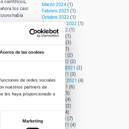
 científicos,
Marzo 2024
(1)
ahora los casi
Febrero 2023
(1)
izons
había
Octubre 2022
(1)
Septiembre 2022
(1)
Agosto 2022
(1)
eva meses
Junio 2022
(1)
cabo en su
Mayo 2022
(3)
lebrado
Abril 2022
(1)
Acerca de las cookies
Marzo 2022
(2)
Febrero 2022
(2)
ho dentro de
Noviembre 2021
(2)
verá a
Octubre 2021
(3)
y Mouse.
 funciones de redes sociales
Septiembre 2021
(4)
 debería
Agosto 2021
(6)
con nuestros partners de
e sólo sea por
Julio 2021
(5)
ue les haya proporcionado o
Junio 2021
(4)
Mayo 2021
(2)
Abril 2021
(4)
Marzo 2021
(7)
Marketing
Febrero 2021
(4)