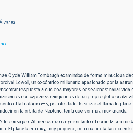
Álvarez
cio
ense Clyde William Tombaugh examinaba de forma minuciosa de
Percival Lowell, un excéntrico millonario apasionado por la astro
 encontrar respuesta a sus dos mayores obsesiones: hallar vida
marcianos con capilares sanguíneos de su propio globo ocular al
mento oftalmológico– y, por otro lado, localizar el llamado planet
inducir en la órbita de Neptuno, tenía que ser muy, muy grande.
Y lo consiguió. Al menos eso creyeron tanto él como la comunid
ión. El planeta era muy, muy pequeño, con una órbita tan excéntri