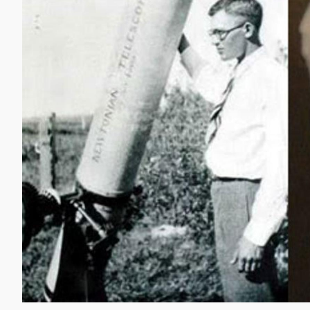
Izquierda: el astrónomo Clyde Tombaugh, descubridor de Pl
N