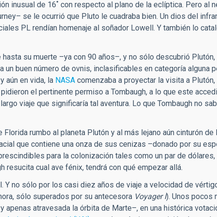
ión inusual de 16˚ con respecto al plano de la eclíptica. Pero al 
rney– se le ocurrió que Pluto le cuadraba bien. Un dios del infr
niciales PL rendían homenaje al soñador Lowell. Y también lo ca
 hasta su muerte –ya con 90 años–, y no sólo descubrió Plutón,
a un buen número de ovnis, inclasificables en categoría alguna p
y aún en vida, la
NASA
comenzaba a proyectar la visita a Plutón, 
 pidieron el pertinente permiso a Tombaugh, a lo que este accedi
 largo viaje que significaría tal aventura. Lo que Tombaugh no sab
 Florida rumbo al planeta Plutón y al más lejano aún cinturón de K
spacial que contiene una onza de sus cenizas –donado por su espo
mprescindibles para la colonización tales como un par de dólares,
 resucita cual ave fénix, tendrá con qué empezar allá.
. Y no sólo por los casi diez años de viaje a velocidad de vértig
 hora, sólo superados por su antecesora
Voyager I
). Unos pocos
apenas atravesada la órbita de Marte–, en una histórica votaci