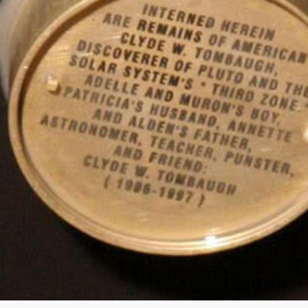
utón. Derecha: recipiente con las cenizas del astrónomo, a bor
ew Horizons (NASA).