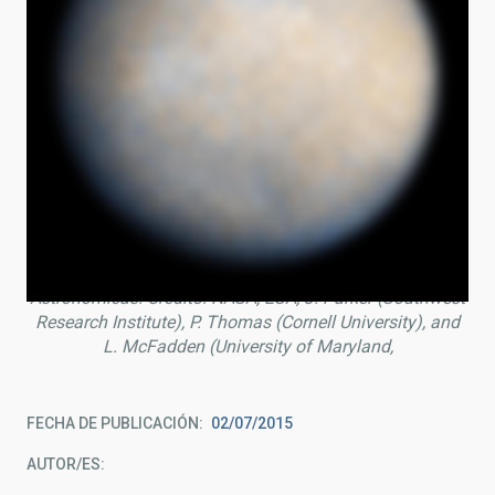
Ceres en color real observado en 2004 por el Telescopio
Espacial Hubble a una distancia de 1, 64 Unidades
Astronómicas. Crédito: NASA, ESA, J. Parker (Southwest
Research Institute), P. Thomas (Cornell University), and
L. McFadden (University of Maryland,
FECHA DE PUBLICACIÓN
02/07/2015
AUTOR/ES