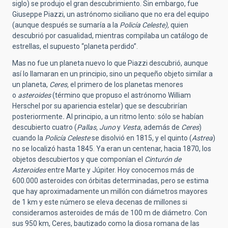
siglo) se produjo el gran descubrimiento. Sin embargo, fue
Giuseppe Piazzi, un astrónomo siciliano que no era del equipo
(aunque después se sumaría a la
Policía Celeste),
quien
descubrió por casualidad, mientras compilaba un catálogo de
estrellas, el supuesto “planeta perdido”.
Mas no fue un planeta nuevo lo que Piazzi descubrió, aunque
así lo llamaran en un principio, sino un pequeño objeto similar a
un planeta,
Ceres,
el primero de los planetas menores
o
asteroides
(término que propuso el astrónomo William
Herschel por su apariencia estelar) que se descubrirían
posteriormente
.
Al principio, a un ritmo lento: sólo se habían
descubierto cuatro (
Pallas, Juno
y
Vesta,
además de
Ceres
)
cuando la
Policía Celeste
se disolvió en 1815, y el quinto (
Astrea
)
no se localizó hasta 1845. Ya eran un centenar, hacia 1870, los
objetos descubiertos y que componían el
Cinturón de
Asteroides
entre Marte y Júpiter. Hoy conocemos más de
600.000 asteroides con órbitas determinadas, pero se estima
que hay aproximadamente un millón con diámetros mayores
de 1 km y este número se eleva decenas de millones si
consideramos asteroides de más de 100 m de diámetro. Con
sus 950 km, Ceres, bautizado como la diosa romana de las