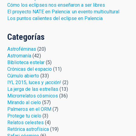
Cómo los eclipses nos enseñaron a ser libres
El proyecto NATE en Palencia: un evento multicultural
Los puntos calientes del eclipse en Palencia
Categorías
Astroféminas
(20)
Astromanía
(42)
Biblioteca estelar
(5)
Crónicas del espacio
(11)
Cúmulo abierto
(33)
IYL 2015, luces y ¡acción!
(2)
La jerga de las estrellas
(13)
Microrrelatos cósmicos
(36)
Mirando al cielo
(57)
Palmeros en el ORM
(7)
Protege tu cielo
(3)
Relatos celestes
(4)
Retórica astrofísica
(19)
Safari cósmico
(6)