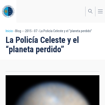
Pasar
al
contenido
principal
Sobrescribir
Inicio
Blog
2015
07
La Policía Celeste y el “planeta perdido”
La Policía Celeste y el
enlaces
“planeta perdido”
de
ayuda
a
la
navegación