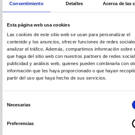
Marzo 2025
(2)
Consentimiento
Detalles
Acerca de las 
Febrero 2025
(1)
Octubre 2024
(1)
Septiembre 2024
(1)
Esta página web usa cookies
Agosto 2024
(3)
Julio 2024
(3)
Las cookies de este sitio web se usan para personalizar el
Junio 2024
(2)
contenido y los anuncios, ofrecer funciones de redes sociale
Mayo 2024
(3)
analizar el tráfico. Además, compartimos información sobre 
Abril 2024
(2)
que haga del sitio web con nuestros partners de redes social
Marzo 2024
(1)
publicidad y análisis web, quienes pueden combinarla con ot
Febrero 2023
(1)
información que les haya proporcionado o que hayan recopil
Octubre 2022
(1)
partir del uso que haya hecho de sus servicios.
Septiembre 2022
(1)
Agosto 2022
(1)
Junio 2022
(1)
Selección
Mayo 2022
(3)
Necesarias
de
Abril 2022
(1)
consentimiento
Marzo 2022
(2)
Febrero 2022
(2)
Preferencias
Noviembre 2021
(2)
Octubre 2021
(3)