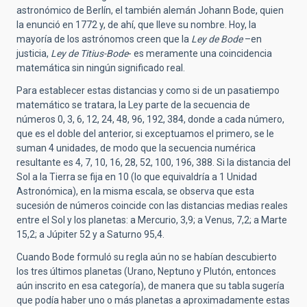
astronómico de Berlín, el también alemán Johann Bode, quien
la enunció en 1772 y, de ahí, que lleve su nombre. Hoy, la
mayoría de los astrónomos creen que la
Ley de Bode
–en
justicia,
Ley de Titius-Bode
- es meramente una coincidencia
matemática sin ningún significado real.
Para establecer estas distancias y como si de un pasatiempo
matemático se tratara, la Ley parte de la secuencia de
números 0, 3, 6, 12, 24, 48, 96, 192, 384, donde a cada número,
que es el doble del anterior, si exceptuamos el primero, se le
suman 4 unidades, de modo que la secuencia numérica
resultante es 4, 7, 10, 16, 28, 52, 100, 196, 388. Si la distancia del
Sol a la Tierra se fija en 10 (lo que equivaldría a 1 Unidad
Astronómica), en la misma escala, se observa que esta
sucesión de números coincide con las distancias medias reales
entre el Sol y los planetas: a Mercurio, 3,9; a Venus, 7,2; a Marte
15,2; a Júpiter 52 y a Saturno 95,4.
Cuando Bode formuló su regla aún no se habían descubierto
los tres últimos planetas (Urano, Neptuno y Plutón, entonces
aún inscrito en esa categoría), de manera que su tabla sugería
que podía haber uno o más planetas a aproximadamente estas