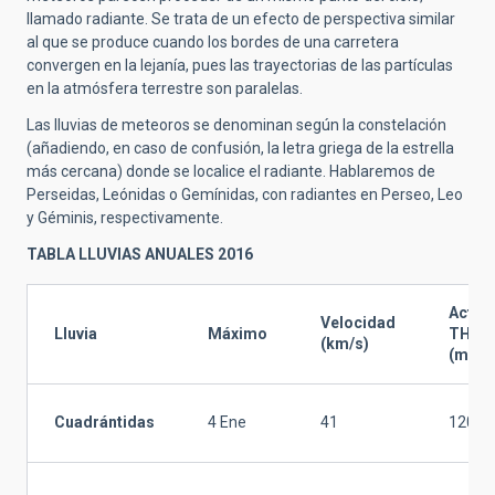
llamado radiante. Se trata de un efecto de perspectiva similar
al que se produce cuando los bordes de una carretera
convergen en la lejanía, pues las trayectorias de las partículas
en la atmósfera terrestre son paralelas.
Las lluvias de meteoros se denominan según la constelación
(añadiendo, en caso de confusión, la letra griega de la estrella
más cercana) donde se localice el radiante. Hablaremos de
Perseidas, Leónidas o Gemínidas, con radiantes en Perseo, Leo
y Géminis, respectivamente.
TABLA LLUVIAS ANUALES 2016
Activi
Velocidad
Lluvia
Máximo
THZ
(km/s)
(met/
Cuadrántidas
4 Ene
41
120