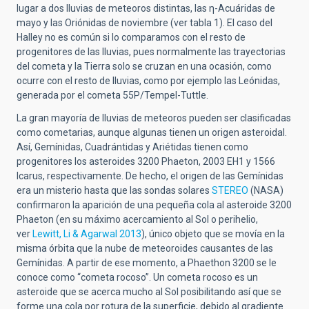
lugar a dos lluvias de meteoros distintas, las η-Acuáridas de
mayo y las Oriónidas de noviembre (ver tabla 1). El caso del
Halley no es común si lo comparamos con el resto de
progenitores de las lluvias, pues normalmente las trayectorias
del cometa y la Tierra solo se cruzan en una ocasión, como
ocurre con el resto de lluvias, como por ejemplo las Leónidas,
generada por el cometa 55P/Tempel-Tuttle.
La gran mayoría de lluvias de meteoros pueden ser clasificadas
como cometarias, aunque algunas tienen un origen asteroidal.
Así, Gemínidas, Cuadrántidas y Ariétidas tienen como
progenitores los asteroides 3200 Phaeton, 2003 EH1 y 1566
Icarus, respectivamente. De hecho, el origen de las Gemínidas
era un misterio hasta que las sondas solares
STEREO
(NASA)
confirmaron la aparición de una pequeña cola al asteroide 3200
Phaeton (en su máximo acercamiento al Sol o perihelio,
ver
Lewitt, Li & Agarwal 2013
), único objeto que se movía en la
misma órbita que la nube de meteoroides causantes de las
Gemínidas. A partir de ese momento, a Phaethon 3200 se le
conoce como “cometa rocoso”. Un cometa rocoso es un
asteroide que se acerca mucho al Sol posibilitando así que se
forme una cola por rotura de la superficie, debido al gradiente