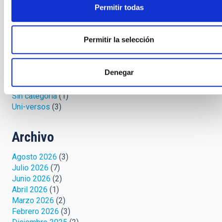
Permitir todas
La jerga de las estrellas
(13)
Microrrelatos cósmicos
(36)
Mirando al cielo
(57)
Permitir la selección
Palmeros en el ORM
(7)
Protege tu cielo
(3)
Relatos celestes
(4)
Denegar
Retórica astrofísica
(19)
Safari cósmico
(6)
Sin categoría
(1)
Uni-versos
(3)
Archivo
Agosto 2026
(3)
Julio 2026
(7)
Junio 2026
(2)
Abril 2026
(1)
Marzo 2026
(2)
Febrero 2026
(3)