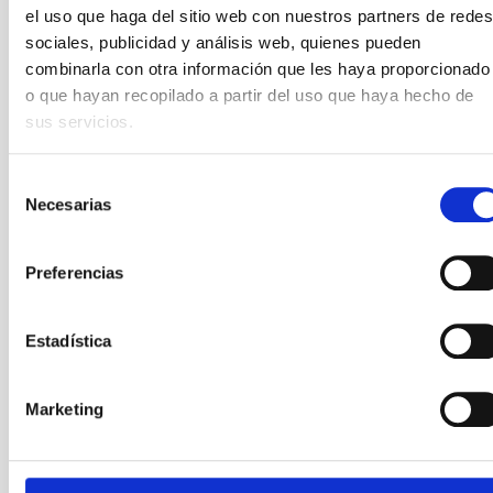
el uso que haga del sitio web con nuestros partners de redes
sociales, publicidad y análisis web, quienes pueden
Entradas recientes
combinarla con otra información que les haya proporcionado
o que hayan recopilado a partir del uso que haya hecho de
Trío de eclipses 2026-2028: Una oportunidad histórica
sus servicios.
para la educación y la divulgación de la Astronomía
El evento del 12 de agosto en Palencia se suma a la
Selección
iniciativa Eclipse Inclusivo
Necesarias
Cómo los eclipses nos enseñaron a ser libres
de
El proyecto NATE en Palencia: un evento multicultural
consentimiento
Los puntos calientes del eclipse en Palencia
Preferencias
Categorías
Estadística
Astroféminas
(20)
Astromanía
(42)
Marketing
Biblioteca estelar
(5)
Crónicas del espacio
(11)
Cúmulo abierto
(33)
IYL 2015, luces y ¡acción!
(2)