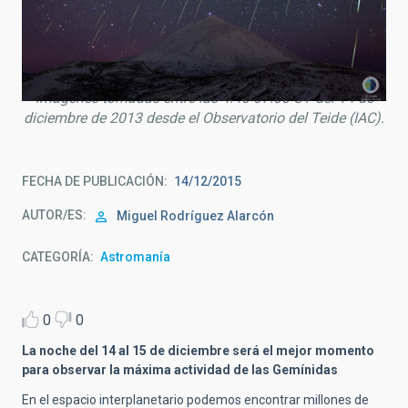
Composición de la lluvia de estrellas fugaces Gemínidas
sobre el volcán Teide (Tenerife), obtenida a partir de
imágenes tomadas entre las 4:40-07:00 UT del 14 de
diciembre de 2013 desde el Observatorio del Teide (IAC).
FECHA DE PUBLICACIÓN
14/12/2015
AUTOR/ES
Miguel Rodríguez Alarcón
CATEGORÍA
Astromanía
0
0
La noche del 14 al 15 de diciembre será el mejor momento
para observar la máxima actividad de las Gemínidas
En el espacio interplanetario podemos encontrar millones de