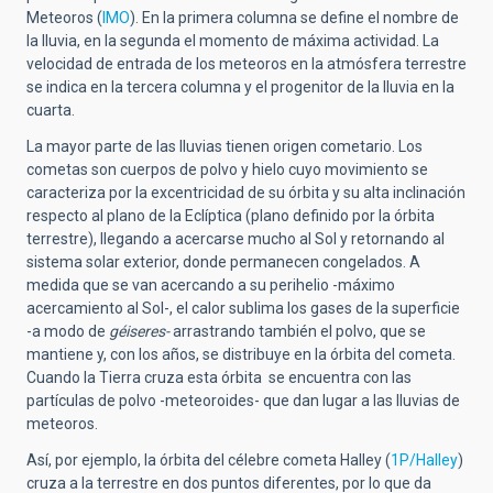
Meteoros (
IMO
). En la primera columna se define el nombre de
la lluvia, en la segunda el momento de máxima actividad. La
velocidad de entrada de los meteoros en la atmósfera terrestre
se indica en la tercera columna y el progenitor de la lluvia en la
cuarta.
La mayor parte de las lluvias tienen origen cometario. Los
cometas son cuerpos de polvo y hielo cuyo movimiento se
caracteriza por la excentricidad de su órbita y su alta inclinación
respecto al plano de la Eclíptica (plano definido por la órbita
terrestre), llegando a acercarse mucho al Sol y retornando al
sistema solar exterior, donde permanecen congelados. A
medida que se van acercando a su perihelio -máximo
acercamiento al Sol-, el calor sublima los gases de la superficie
-a modo de
géiseres-
arrastrando también el polvo, que se
mantiene y, con los años, se distribuye en la órbita del cometa.
Cuando la Tierra cruza esta órbita se encuentra con las
partículas de polvo -meteoroides- que dan lugar a las lluvias de
meteoros.
Así, por ejemplo, la órbita del célebre cometa Halley (
1P/Halley
)
cruza a la terrestre en dos puntos diferentes, por lo que da