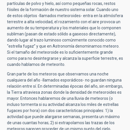
partículas de polvo y hielo, así como pequeñas rocas, restos
fósiles de la formación de nuestro sistema solar. Cuando uno
de estos objetos -llamados meteoroides- entra en la atmósfera
terrestre a alta velocidad, el rozamiento con el aire provoca un
aumento de su temperatura y los materiales que lo componen
subliman (pasan de estado sólido a gaseoso directamente),
dando lugar al trazo luminoso comúnmente conocido como
“estrella fugaz” y que en Astronomía denominamos meteoro.
Si el tamaño del meteoroide es lo suficientemente grande
como para no desintegrarse y alcanza la superficie terrestre, es
cuando hablamos de meteorito.
Gran parte de los meteoros que observamos una noche
cualquiera del año -llamados esporádicos- no guardan ninguna
relación entre sí. En determinadas épocas del año, sin embargo,
la Tierra atraviesa zonas donde la densidad de meteoroides es
mayor. Entonces hablaremos de una lluvia de meteoros (o
incluso tormenta si su actividad alcanza los miles de estrellas
fugaces por hora) con dos características principales: 1) la
actividad que puede alargarse semanas, presenta un máximo
de unas cuantas horas; 2) si extrapolamos las trazas de los
meteoros parecen proceder de un mismo punto del cielo,