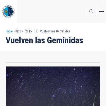
Pasar
al
contenido
principal
Sobrescribir
Inicio
Blog
2015
12
Vuelven las Gemínidas
Vuelven las Gemínidas
enlaces
de
ayuda
a
la
navegación