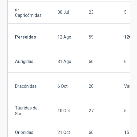
α-
30 Jul
23
5
Capricórnidas
Perseidas
12 Ago
59
120
Aurígidas
31 Ago
66
6
Dracónidas
6 Oct
20
Variab
Táuridas del
10 Oct
27
5
Sur
Oriónidas
21 Oct
66
15