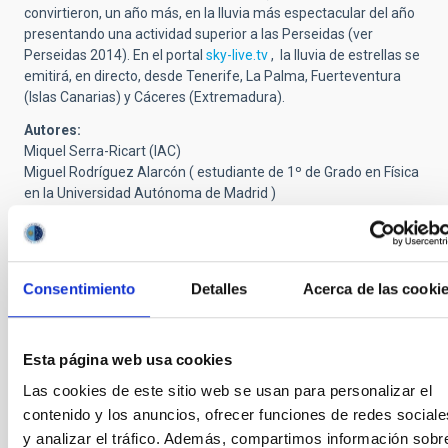
convirtieron, un año más, en la lluvia más espectacular del año
presentando una actividad superior a las Perseidas (ver
Perseidas 2014). En el portal
sky-live.tv
, la lluvia de estrellas se
emitirá, en directo, desde Tenerife, La Palma, Fuerteventura
(Islas Canarias) y Cáceres (Extremadura).
Autores:
Miquel Serra-Ricart (IAC)
Miguel Rodríguez Alarcón ( estudiante de 1º de Grado en Física
en la Universidad Autónoma de Madrid )
Este artículo ha sido publicado en la versión digital del
periódico
El País/Materia
con fecha 12 de diciembre de 2015:
http://elpais.com/elpais/2015/12/10/ciencia/1449747488_461625
Consentimiento
Detalles
Acerca de las cooki
Esta página web usa cookies
Las cookies de este sitio web se usan para personalizar el
contenido y los anuncios, ofrecer funciones de redes sociale
y analizar el tráfico. Además, compartimos información sobr