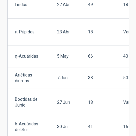
Líridas
22 Abr
49
18
π-Púpidas
23 Abr
18
Variab
η-Acuáridas
5 May
66
40
Ariétidas
7 Jun
38
50
diurnas
Bootidas de
27 Jun
18
Variab
Junio
δ-Acuáridas
30 Jul
41
16
del Sur