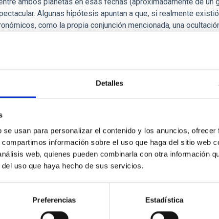
va entre ambos planetas en esas fechas (aproximadamente de un g
ctacular. Algunas hipótesis apuntan a que, si realmente existió 
onómicos, como la propia conjunción mencionada, una ocultación
o cometa citados por antiguos astrónomos orientales (alrededor del
estrella de Belén está muy arraigada y puede tener, en efecto, una
con pensar en un milagro, y para los muy crédulos en la visita
a del Señor. Además, ¿por qué poner en duda la veracidad de la es
Detalles
es Magos?
iódico
El País/Materia
con fecha 4 de enero de
s
806264_147847.html
b se usan para personalizar el contenido y los anuncios, ofrecer
s, compartimos información sobre el uso que haga del sitio web 
 análisis web, quienes pueden combinarla con otra información q
r del uso que haya hecho de sus servicios.
Preferencias
Estadística