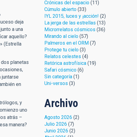
Crónicas del espacio
(11)
Cúmulo abierto
(33)
o
IYL 2015, luces y ¡acción!
(2)
 suceso deja
La jerga de las estrellas
(13)
junto a una
Microrrelatos cósmicos
(36)
Mirando al cielo
(57)
icar aquello?
Palmeros en el ORM
(7)
» (Estrella
Protege tu cielo
(3)
Relatos celestes
(4)
s dos planetas
Retórica astrofísica
(19)
 ocasiones,
Safari cósmico
(6)
Sin categoría
(1)
 juntarse
Uni-versos
(3)
también en
Archivo
rólogos, y
 comienzo uno
Agosto 2026
(2)
los atrás –
Julio 2026
(7)
e esa manera?
Junio 2026
(2)