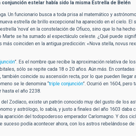
 conjunción estelar había sido la misma Estrella de Belén
ga. Un funcionario busca a toda prisa al matemático y astrónom
 nueva estrella de brillo excepcional ha aparecido en el cielo. El
strella ‘nova’ en la constelación de Ofiuco, sino que lo ha hecho 
uso Marte se ha sumado al espectáculo celeste. ¿Qué puede signif
s más coinciden en la antigua predicción: «Nova stella, novus rex
junción
”. Es el nombre que recibe la aproximación relativa de lo
itales, sólo se repite cada 18 o 20 años. Aún más. En contadas
 también coincide su ascensión recta, por lo que pueden llegar a
nómeno se le denomina “
triple conjunción
”. Ocurrió en 1604, pero 
 hasta el año 2238.
del Zodíaco, existe un patrón conocido muy del gusto de los ast
ónomo y astrólogo, lo sabía, y justo a finales del año 1603 daba
on la aparición del todopoderoso emperador Carlomagno. Y dos cic
de suceso podía acontecer ahora, con los astros rebelándose d