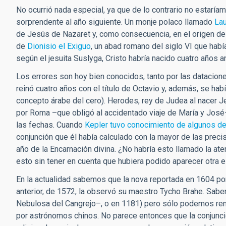
No ocurrió nada especial, ya que de lo contrario no estarí
sorprendente al año siguiente. Un monje polaco llamado
Lau
de Jesús de Nazaret y, como consecuencia, en el origen de l
de
Dionisio el Exiguo
, un abad romano del siglo VI que habí
según el jesuita Suslyga, Cristo habría nacido cuatro años a
Los errores son hoy bien conocidos, tanto por las datacio
reinó cuatro años con el título de Octavio y, además, se hab
concepto árabe del cero). Herodes, rey de Judea al nacer J
por Roma –que obligó al accidentado viaje de María y José– 
las fechas. Cuando
Kepler tuvo conocimiento de algunos d
conjunción que él había calculado con la mayor de las precis
año de la Encarnación divina. ¿No habría esto llamado la at
esto sin tener en cuenta que hubiera podido aparecer otra 
En la actualidad sabemos que la nova reportada en 1604 por 
anterior, de 1572, la observó su maestro Tycho Brahe. Sab
Nebulosa del Cangrejo–, o en 1181) pero sólo podemos remon
por astrónomos chinos. No parece entonces que la conjunci