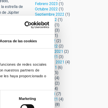
rado,
Febrero 2023
(1)
la estrella de
Octubre 2022
(1)
 de Júpiter
Septiembre 2022
(1)
 año 5 a.C.)
Agosto 2022
(1)
Junio 2022
(1)
 explicación
Mayo 2022
(3)
 guiada de
Abril 2022
(1)
trella de
Marzo 2022
(2)
Acerca de las cookies
Febrero 2022
(2)
Noviembre 2021
(2)
Octubre 2021
(3)
Septiembre 2021
(4)
 funciones de redes sociales
Agosto 2021
(6)
con nuestros partners de
Julio 2021
(5)
ue les haya proporcionado o
Junio 2021
(4)
Mayo 2021
(2)
Abril 2021
(4)
Marzo 2021
(7)
Marketing
Febrero 2021
(4)
Enero 2021
(8)