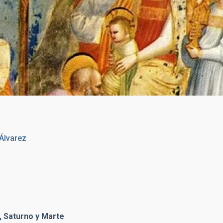
 alrededor del año 1301. La estrella de Belén aparece represent
cometa.
Álvarez
r, Saturno y Marte