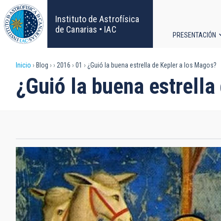
Pasar
al
Instituto de Astrofísica
contenido
de Canarias • IAC
PRESENTACIÓN
principal
Navega
Sobrescribir
Inicio
Blog
2016
01
¿Guió la buena estrella de Kepler a los Magos?
principa
¿Guió la buena estrella
enlaces
de
ayuda
a
la
navegación