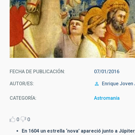
‘La adoración de los Magos’, cuadro pintado por Giotto
FECHA DE PUBLICACIÓN
07/01/2016
AUTOR/ES
Enrique
Joven 
CATEGORÍA
Astromanía
0
0
En 1604 un estrella ‘nova’ apareció junto a Júpite