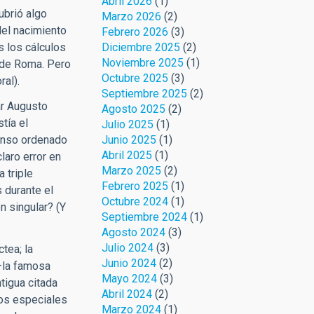
Abril 2026
(1)
ubrió algo
Marzo 2026
(2)
del nacimiento
Febrero 2026
(3)
Diciembre 2025
(2)
s los cálculos
Noviembre 2025
(1)
n de Roma. Pero
Octubre 2025
(3)
ral).
Septiembre 2025
(2)
ar Augusto
Agosto 2025
(2)
tía el
Julio 2025
(1)
Junio 2025
(1)
censo ordenado
Abril 2025
(1)
laro error en
Marzo 2025
(2)
a triple
Febrero 2025
(1)
 durante el
Octubre 2024
(1)
n singular? (Y
Septiembre 2024
(1)
Agosto 2024
(3)
Julio 2024
(3)
tea; la
Junio 2024
(2)
–la famosa
Mayo 2024
(3)
tigua citada
Abril 2024
(2)
tos especiales
Marzo 2024
(1)