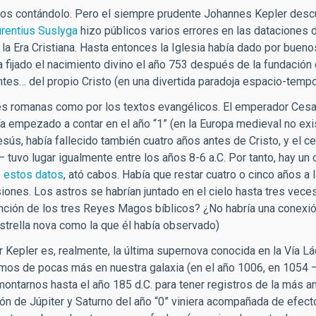
amos contándolo. Pero el siempre prudente Johannes Kepler desc
rentius Suslyga
hizo públicos varios errores en las dataciones 
a Era Cristiana. Hasta entonces la Iglesia había dado por bueno
a fijado el nacimiento divino el año 753 después de la fundació
ntes… del propio Cristo (en una divertida paradoja espacio-tempo
nes romanas como por los textos evangélicos. El emperador Ces
ía empezado a contar en el año “1” (en la Europa medieval no exis
esús, había fallecido también cuatro años antes de Cristo, y el 
tuvo lugar igualmente entre los años 8-6 a.C. Por tanto, hay un c
e estos datos
, ató cabos. Había que restar cuatro o cinco años a l
iones. Los astros se habrían juntado en el cielo hasta tres veces
ención de los tres Reyes Magos bíblicos? ¿No habría una conexió
estrella nova como la que él había observado)
Kepler es, realmente, la última supernova conocida en la Vía Lác
emos de pocas más en nuestra galaxia (en el año 1006, en 1054 
tarnos hasta el año 185 d.C. para tener registros de la más an
ón de Júpiter y Saturno del año “0” viniera acompañada de efec