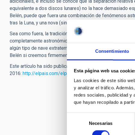
adicionales, e incluso se conoce que la separación relati
equivalente a dos discos lunares) no la hace demasiado espe
Belén, puede que fuera una combinación de fenómenos astr
tras la Luna, y una nova (sin la categoría de ‘super’) o mer
Sea como fuera, la tradición cristiana de la aparición de la 
completamente astronómica. Para los muy creyentes bastará 
algún tipo de nave extraterrestre, que de todo hay en la viñ
Consentimiento
Belén si creemos firmemente en la existencia de los Rey
Este artículo ha sido publicado en la versión digital del per
Esta página web usa cookie
2016:
http://elpais.com/elpais/2015/12/22/ciencia/1450
Las cookies de este sitio we
y analizar el tráfico. Ademá
redes sociales, publicidad y
que hayan recopilado a parti
Selección
Necesarias
de
consentimiento