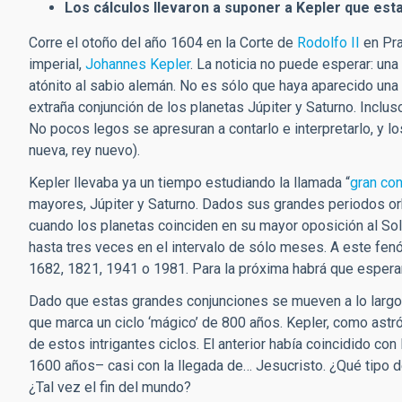
Los cálculos llevaron a suponer a Kepler que esta
Corre el otoño del año 1604 en la Corte de
Rodolfo II
en Pra
imperial,
Johannes Kepler
. La noticia no puede esperar: una
atónito al sabio alemán. No es sólo que haya aparecido una e
extraña conjunción de los planetas Júpiter y Saturno. Incl
No pocos legos se apresuran a contarlo e interpretarlo, y lo
nueva, rey nuevo).
Kepler llevaba ya un tiempo estudiando la llamada “
gran con
mayores, Júpiter y Saturno. Dados sus grandes periodos orb
cuando los planetas coinciden en su mayor oposición al Sol,
hasta tres veces en el intervalo de sólo meses. A este fe
1682, 1821, 1941 o 1981. Para la próxima habrá que esperar
Dado que estas grandes conjunciones se mueven a lo largo 
que marca un ciclo ‘mágico’ de 800 años. Kepler, como astr
de estos intrigantes ciclos. El anterior había coincidido c
1600 años– casi con la llegada de… Jesucristo. ¿Qué tipo 
¿Tal vez el fin del mundo?