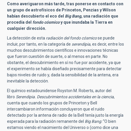
Como averiguaron más tarde, tras ponerse en contacto con
un grupo de astrofísicos de Princeton, Penzias y Wilson
habían descubierto el eco del
Big Bang
, una radiación que
procedía del
fondo cósmico
y que inundaba la Tierra en
cualquier dirección.
La detección de esta
radiación del fondo cósmico
se puede
incluir, por tanto, en la categoría de
serendipia
, es decir, entre los
muchos descubrimientos científicos e innovaciones técnicas
que fueron cuestión de suerte, o al menos en parte. No
obstante, el descubrimiento en sí no fue por accidente, ya que
el experimento se había diseñado precisamente para detectar
bajos niveles de ruido y, dada la sensibilidad de la antena, era
inevitable la detección.
El químico estadounidense Royston M. Roberts, autor del
libro
Serendipia. Descubrimientos accidentales en la ciencia
,
cuenta que cuando los grupos de Princeton y Bell
intercambiaron información concluyeron que el ruido
detectado por la antena de radio de la Bell tenía justo la energía
esperada para la radiación remanente del
Big Bang:
“O bien
estamos viendo el nacimiento del Universo o (como dice una