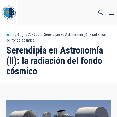
Pasar
al
contenido
principal
Sobrescribir
Inicio
Blog
2020
03
Serendipia en Astronomía (II): la radiación
del fondo cósmico
enlaces
Serendipia en Astronomía
de
(II): la radiación del fondo
ayuda
cósmico
a
la
navegación