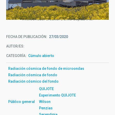
Experimento QUIJOTE, en el Observatorio del Teide, para
el estudio de la radiación de fondo cósmico de
microondas. Crédito: Daniel López/IAC.
FECHA DE PUBLICACIÓN
27/03/2020
AUTOR/ES
CATEGORÍA
Cúmulo abierto
Radiación cósmica de fondo de microondas
Radiación cósmica de fondo
Radiación cósmico del fondo
QUIJOTE
Experimento QUIJOTE
Público general
Wilson
Penzias
Serendipia