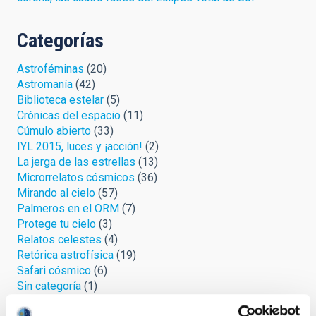
Categorías
Astroféminas
(20)
Astromanía
(42)
Biblioteca estelar
(5)
Crónicas del espacio
(11)
Cúmulo abierto
(33)
IYL 2015, luces y ¡acción!
(2)
La jerga de las estrellas
(13)
Microrrelatos cósmicos
(36)
Mirando al cielo
(57)
Palmeros en el ORM
(7)
Protege tu cielo
(3)
Relatos celestes
(4)
Retórica astrofísica
(19)
Safari cósmico
(6)
Sin categoría
(1)
Uni-versos
(3)