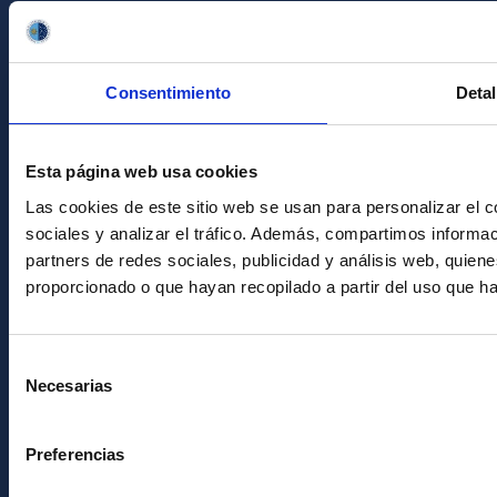
Licitaciones
Imagen institucional
RSS
Consentimiento
Detal
Sede electrónica
Canal ético
Esta página web usa cookies
Condolencias Francisco Sánchez
Las cookies de este sitio web se usan para personalizar el c
sociales y analizar el tráfico. Además, compartimos informac
PostFooter > Newsletter link
partners de redes sociales, publicidad y análisis web, quie
proporcionado o que hayan recopilado a partir del uso que h
Únete a nuestra
Selección
Newsletter
Necesarias
de
consentimiento
Preferencias