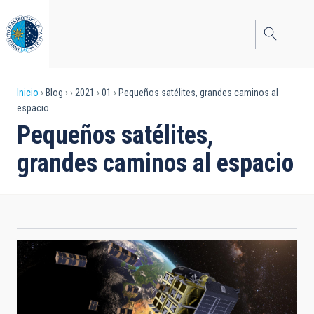
Pasar
al
contenido
principal
Sobrescribir
Inicio
Blog
2021
01
Pequeños satélites, grandes caminos al
espacio
enlaces
Pequeños satélites,
de
grandes caminos al espacio
ayuda
a
la
navegación
Imagen simulada de una cápsula liberando