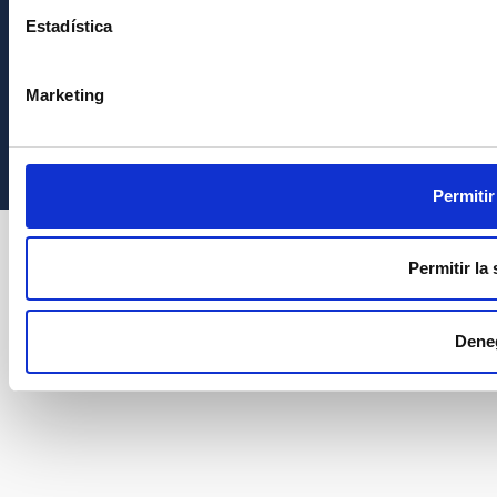
Estadística
Marketing
Instituto de Astrofísica de Canarias • IAC
Permitir
Permitir la
Dene