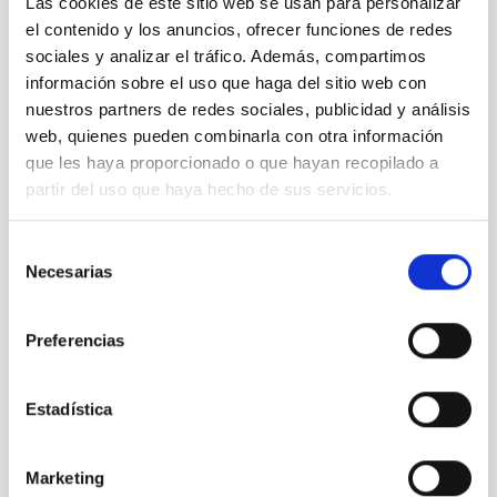
Las cookies de este sitio web se usan para personalizar
Julio 2025
(1)
el contenido y los anuncios, ofrecer funciones de redes
Junio 2025
(1)
sociales y analizar el tráfico. Además, compartimos
Abril 2025
(1)
información sobre el uso que haga del sitio web con
Marzo 2025
(2)
nuestros partners de redes sociales, publicidad y análisis
Febrero 2025
(1)
web, quienes pueden combinarla con otra información
Octubre 2024
(1)
que les haya proporcionado o que hayan recopilado a
Septiembre 2024
(1)
Agosto 2024
(3)
partir del uso que haya hecho de sus servicios.
Julio 2024
(3)
Junio 2024
(2)
Selección
Mayo 2024
(3)
Necesarias
de
Abril 2024
(2)
consentimiento
Marzo 2024
(1)
Febrero 2023
(1)
Preferencias
Octubre 2022
(1)
Septiembre 2022
(1)
Agosto 2022
(1)
Estadística
Junio 2022
(1)
Mayo 2022
(3)
Marketing
Abril 2022
(1)