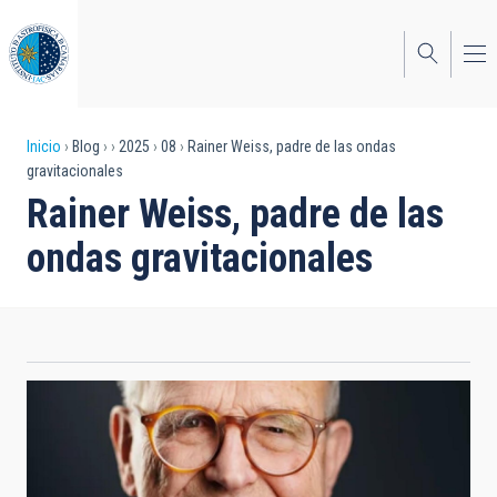
Pasar
al
contenido
principal
Sobrescribir
Inicio
Blog
2025
08
Rainer Weiss, padre de las ondas
gravitacionales
enlaces
Rainer Weiss, padre de las
de
ondas gravitacionales
ayuda
a
la
navegación
Rainer Weiss