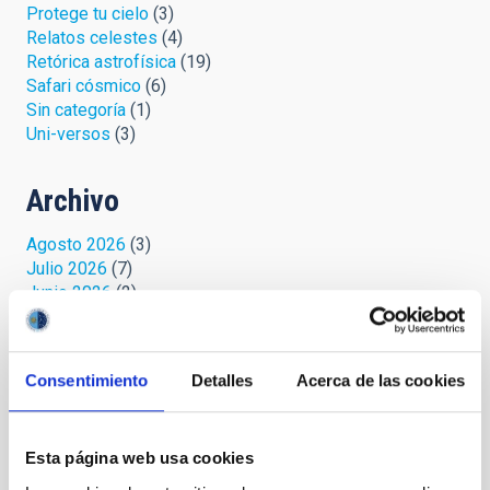
Protege tu cielo
(3)
Relatos celestes
(4)
Retórica astrofísica
(19)
Safari cósmico
(6)
Sin categoría
(1)
Uni-versos
(3)
Archivo
Agosto 2026
(3)
Julio 2026
(7)
Junio 2026
(2)
Abril 2026
(1)
Marzo 2026
(2)
Febrero 2026
(3)
Consentimiento
Detalles
Acerca de las cookies
Diciembre 2025
(2)
Noviembre 2025
(1)
Octubre 2025
(3)
Esta página web usa cookies
Septiembre 2025
(2)
Agosto 2025
(2)