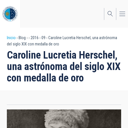
Pasar
al
contenido
principal
Sobrescribir
Inicio
Blog
2016
09
Caroline Lucretia Herschel, una astrónoma
del siglo XIX con medalla de oro
enlaces
Caroline Lucretia Herschel,
de
una astrónoma del siglo XIX
ayuda
con medalla de oro
a
la
navegación