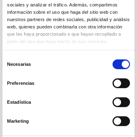
Y ha ocurrido
sociales y analizar el tráfico. Además, compartimos
Soy un instrumento con forma
información sobre el uso que haga del sitio web con
de mujer intentando traducir pulsaciones
nuestros partners de redes sociales, publicidad y análisis
a imágenes para aliviar el cuerpo
y reconstruir la mente.
web, quienes pueden combinarla con otra información
que les haya proporcionado o que hayan recopilado a
(Versión de Myriam Díaz-Diocaretz)
partir del uso que haya hecho de sus servicios.
Selección
Necesarias
de
consentimiento
Preferencias
Estadística
Entradas recientes
Trío de eclipses 2026-2028: Una oportunidad histórica
Marketing
para la educación y la divulgación de la Astronomía
El evento del 12 de agosto en Palencia se suma a la