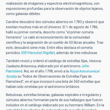
realización de imágenes y espectros electromagnéticos, con
exposiciones profundas para la observación de objetos lejanos,
como galaxias débiles.
Caroline descubrió dos cúmulos abiertos en 1783 y observó que
existían muchos más en el Universo. El 1 de agosto de 1786,
halló su primer cometa, descrito como “el primer cometa
femenino”. Le valió el reconocimiento de la comunidad
científica y la asignación de un sueldo de 50 libras anuales. Tras
este, descubrió siete más. Entre ellos destaca el cometa
periódico
35P/Herschel-Rigollet
, además de tres nebulosas.
También revisó y ordenó el catálogo de estrellas fijas,
Historia
Caelestis Britannica
, elaborado por el astrónomo
John
Flamsteed
. Así, en el año 1798, envió a la
Royal Astronomical
Society
su “Índice de Observaciones de Estrellas Fijas de
Flamsteed”, en el que incorporó una lista de 560 estrellas que
habían sido omitidas por el astrónomo británico.
Nebulosas, estrellas binarias, galaxias espirales e irregulares y
cúmulos abiertos formarían parte de sus hallazgos que fueron
incluidos en el catálogo elaborado por su hermano William. En la