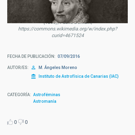
By M. F. Tielemanm – Between pages 114 and 115 of
Agnes Clerke’s The Herschels and Modern Astronomy
(1895), Public Domain,
https://commons.wikimedia.org/w/index.php?
curid=4671524
FECHA DE PUBLICACIÓN
07/09/2016
AUTOR/ES
M. Ángeles Moreno
Instituto de Astrofísica de Canarias (IAC)
CATEGORÍA
Astroféminas
Astromanía
0
0