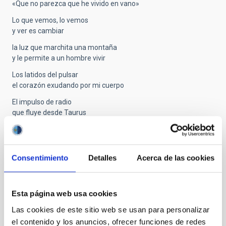
«Que no parezca que he vivido en vano»
Lo que vemos, lo vemos
y ver es cambiar
la luz que marchita una montaña
y le permite a un hombre vivir
Los latidos del pulsar
el corazón exudando por mi cuerpo
El impulso de radio
que fluye desde Taurus
Estoy bombardeada aun así me yergo
Me he mantenido de pie toda la vida en medio
del curso directo de una batería de señales
Consentimiento
Detalles
Acerca de las cookies
el más fielmente transmitido el más
intraducible lenguaje en el universo
Soy una nube galáctea tan profunda tan intrincada
Esta página web usa cookies
que una onda de luz demoraría 15
Las cookies de este sitio web se usan para personalizar
años viajando por mí
el contenido y los anuncios, ofrecer funciones de redes