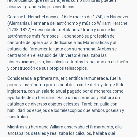
reconociendo que tanto mujeres como hombres pueden
alcanzar grandes logros científicos.
Caroline L. Herschel nació el 16 de marzo de 1750, en Hannover
(Alemania). Hermana del astrónomo y músico William Herschel
(1738-1822)– descubridor del planeta Urano y uno de los
astrónomos más famosos –, abandonó su profesión de
cantante de ópera para dedicarse a las Matemáticas y al
estudio del firmamento junto con su hermano. Ambos se
centraron en el estudio del Universo: él realizaba las
observaciones; ella, los cálculos. Juntos trabajaron en el diseño
y construcción de sus propios telescopios.
Considerada la primera mujer científica remunerada, fue la
primera astrónoma profesional de la corte del rey Jorge III de
Inglaterra, con un salario anual pagado por el monarca como
ayudante de su hermano. Halló ocho cometas y elaboró un
catálogo de diversos objetos celestes. También, pulía con
habilidad los espejos de los telescopios que ambos poseían y
construían.
Mientras su hermano William observaba el firmamento, ella
anotaba los detalles y realizaba los cálculos, hallaba qué