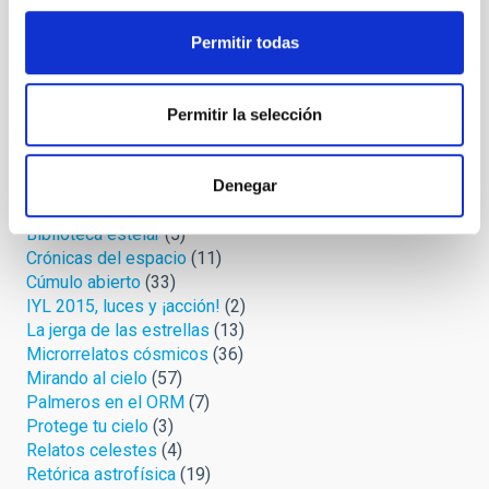
iniciativa Eclipse Inclusivo
Cómo los eclipses nos enseñaron a ser libres
Permitir todas
El proyecto NATE en Palencia: un evento multicultural
Los puntos calientes del eclipse en Palencia
Permitir la selección
Categorías
Astroféminas
(20)
Denegar
Astromanía
(42)
Biblioteca estelar
(5)
Crónicas del espacio
(11)
Cúmulo abierto
(33)
IYL 2015, luces y ¡acción!
(2)
La jerga de las estrellas
(13)
Microrrelatos cósmicos
(36)
Mirando al cielo
(57)
Palmeros en el ORM
(7)
Protege tu cielo
(3)
Relatos celestes
(4)
Retórica astrofísica
(19)