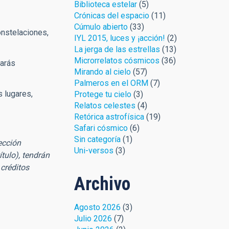
Biblioteca estelar
(5)
Crónicas del espacio
(11)
Cúmulo abierto
(33)
onstelaciones,
IYL 2015, luces y ¡acción!
(2)
La jerga de las estrellas
(13)
Microrrelatos cósmicos
(36)
rarás
Mirando al cielo
(57)
Palmeros en el ORM
(7)
s lugares,
Protege tu cielo
(3)
Relatos celestes
(4)
Retórica astrofísica
(19)
Safari cósmico
(6)
Sin categoría
(1)
ección
Uni-versos
(3)
ítulo), tendrán
créditos
Archivo
Agosto 2026
(3)
Julio 2026
(7)