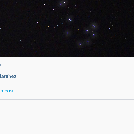
e del pasado 6 de marzo. Crédito: Erasto Villalón Sánchez
5
Martínez
smicos