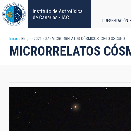
Pasar
al
Instituto de Astrofísica
contenido
de Canarias • IAC
PRESENTACIÓN
principal
Navega
Sobrescribir
Inicio
Blog
2021
07
MICRORRELATOS CÓSMICOS: CIELO OSCURO
principa
MICRORRELATOS CÓSM
enlaces
de
ayuda
a
la
navegación