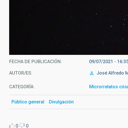
Marte y las Pléyades, captados la noch
FECHA DE PUBLICACIÓN
09/07/2021 - 16:3
AUTOR/ES
José Alfredo 
CATEGORÍA
Microrrelatos có
Público general
Divulgación
0
0