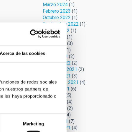
Marzo 2024
(1)
Febrero 2023
(1)
Octubre 2022
(1)
Septiembre 2022
(1)
Agosto 2022
(1)
Junio 2022
(1)
Mayo 2022
(3)
Abril 2022
(1)
Acerca de las cookies
Marzo 2022
(2)
Febrero 2022
(2)
Noviembre 2021
(2)
Octubre 2021
(3)
 funciones de redes sociales
Septiembre 2021
(4)
Agosto 2021
(6)
con nuestros partners de
Julio 2021
(5)
ue les haya proporcionado o
Junio 2021
(4)
Mayo 2021
(2)
Abril 2021
(4)
Marzo 2021
(7)
Marketing
Febrero 2021
(4)