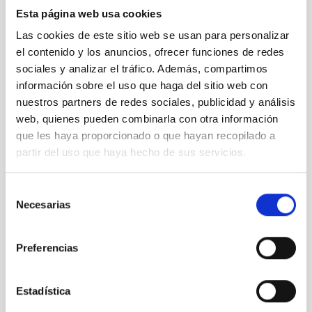
Agosto 2022
(1)
Esta página web usa cookies
Junio 2022
(1)
Las cookies de este sitio web se usan para personalizar
Mayo 2022
(3)
el contenido y los anuncios, ofrecer funciones de redes
Abril 2022
(1)
sociales y analizar el tráfico. Además, compartimos
Marzo 2022
(2)
información sobre el uso que haga del sitio web con
Febrero 2022
(2)
nuestros partners de redes sociales, publicidad y análisis
Noviembre 2021
(2)
web, quienes pueden combinarla con otra información
Octubre 2021
(3)
Septiembre 2021
(4)
que les haya proporcionado o que hayan recopilado a
Agosto 2021
(6)
partir del uso que haya hecho de sus servicios.
Julio 2021
(5)
Junio 2021
(4)
Selección
Mayo 2021
(2)
Necesarias
de
Abril 2021
(4)
consentimiento
Marzo 2021
(7)
Febrero 2021
(4)
Preferencias
Enero 2021
(8)
Diciembre 2020
(9)
Noviembre 2020
(2)
Estadística
Octubre 2020
(1)