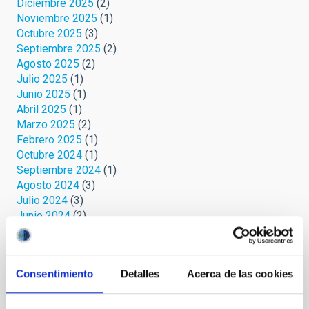
Diciembre 2025
(2)
Noviembre 2025
(1)
Octubre 2025
(3)
Septiembre 2025
(2)
Agosto 2025
(2)
Julio 2025
(1)
Junio 2025
(1)
Abril 2025
(1)
Marzo 2025
(2)
Febrero 2025
(1)
Octubre 2024
(1)
Septiembre 2024
(1)
Agosto 2024
(3)
Julio 2024
(3)
Junio 2024
(2)
Mayo 2024
(3)
Abril 2024
(2)
Marzo 2024
(1)
Consentimiento
Detalles
Acerca de las cookies
Febrero 2023
(1)
Octubre 2022
(1)
Septiembre 2022
(1)