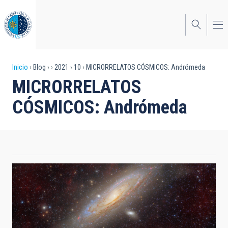
Pasar
al
contenido
principal
Sobrescribir
Inicio
Blog
2021
10
MICRORRELATOS CÓSMICOS: Andrómeda
MICRORRELATOS
enlaces
CÓSMICOS: Andrómeda
de
ayuda
a
la
navegación
Andrómeda. Crédito: Juan Lozano