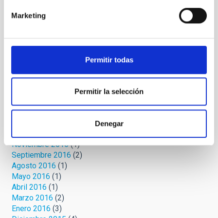
Septiembre 2020
(3)
Agosto 2020
(3)
Marketing
Julio 2020
(2)
Junio 2020
(3)
Mayo 2020
(3)
Abril 2020
(12)
Permitir todas
Marzo 2020
(8)
Febrero 2019
(1)
Octubre 2018
(2)
Permitir la selección
Noviembre 2017
(1)
Octubre 2017
(1)
Marzo 2017
(1)
Denegar
Febrero 2017
(2)
Noviembre 2016
(1)
Septiembre 2016
(2)
Agosto 2016
(1)
Mayo 2016
(1)
Abril 2016
(1)
Marzo 2016
(2)
Enero 2016
(3)